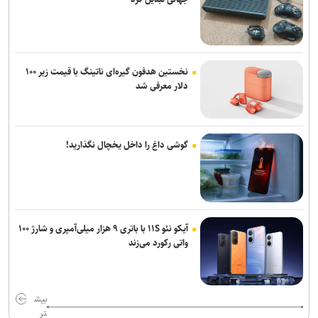
نخستین هدفون گیره‌ای ناتینگ با قیمت زیر ۱۰۰
دلار معرفی شد
گوشی داغ را داخل یخچال نگذارید!
آیکو نئو ۱۱S با باتری ۹ هزار میلی‌آمپری و شارژ ۱۰۰
واتی رکورد می‌زند
بیش
تر