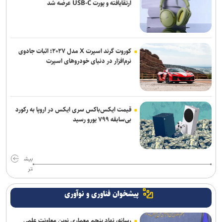
ارتقایافته و پورت USB-C عرضه شد
آغاز ثبت‌نام دهمین دوره طرح شهید احمدی‌روشن ویژه استادان متقاضی
راهبری هسته‌های مسئله‌محور
خبرنگاران در خط مقدم روایت حقیقت و صیانت از هویت و عزت ملی قرار
کوروت گرند اسپرت X مدل ۲۰۲۷؛ اثبات جادوی
دارند
نرم‌افزار در دنیای خودروهای اسپرت
گام بلند جهاددانشگاهی برای رفع ناترازی انرژی با بومی‌سازی اینورترهای
توان‌بالا/ بازتعریف مشاغل؛ راهکار موثر برای خروج از بن‌بست اشتغال+
فیلم
قیمت ایکس‌باکس سری ایکس در اروپا به رکورد
بی‌سابقه ۷۹۹ یورو رسید
بیش
تر
پیشخوان فناوری و نوآوری
رسانه، نهاد پنجم معماری نوین معاونت علمی