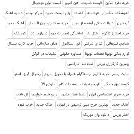
خرید نقره آنلاین
قیمت ضایعات آهن امروز
قیمت ترازو دیجیتال
اندیشکده حکمرانی هوشمند
کشنده
پلی لیست جدید
بروکر ترندو
دانلود اهنگ
آپ تیون
دریافت طلای آبشده از میلی
خرید سکه پارسیان اقساطی
آهنگ جدید
خرید استارز تلگرام
هتل یار
نمایندگی تعمیرات دوو
شیرازی رنت
کمپینگ
هدایای تبلیغاتی
غذای شرکتی
تور استانبول
غذای سازمانی
خرید کارت پستال
لوازم یدکی تویوتا قطعات تویوتا
مشاوره حقوقی
تبلیغات در گوگل
بهترین کارگزاری بورس
ثبت نام آمارکتس
سایت رسمی خرید فالوور اینستاگرام همراه با تحویل سریع
یخچال فریزر اسنوا
گاوصندوق خانگی
تاریخچه پلاک بیمه دات کام
ملودی 98
خرید سرور اختصاصی ایران
بلیط قطار مشهد
رزرو بلیط هواپیما
ال بانک
آهنگ جدید
بهترین جراح بینی ترمیمی در تهران
اهنگ جدید
خرید قهوه
اخبار بورس
دانلود وان موزیک