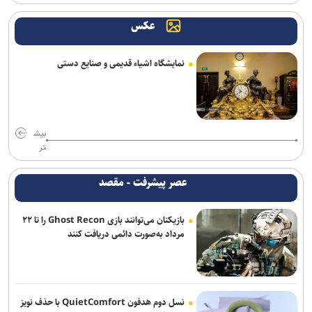
عکس
دانشگاه تهران: خبرنگاری زیربنای تصمیم‌گیری‌های کلان و هوشمندانه در
جامعه است
نمایشگاه اشیاء قدیمی و صنایع دستی
نتایج آزمون‌های سمپاد و نمونه دولتی پایه هفتم اعلام شد
پیام معاون علوم تربیتی و مهارتی دانشگاه آزاد اسلامی به مناسبت روز
خبرنگار
بیش
خبرنگاران، چراغداران حقیقت در شب ابهام ها و میدان جنگ روایت ها
تر
هستند
عصر پیشرفت - مقصد
زمان نام‌نویسی آزمون کارشناسی ارشد علوم پزشکی فردا آغاز خواهد شد
بازیکنان می‌توانند بازی Ghost Recon را تا ۲۲
پیام رئیس سازمان سنجش آموزش كشور به مناسبت روز خبرنگار
مرداد به‌صورت دائمی دریافت کنند
پیدا شدن شواهد علمی از بمباران لامرد با فسفر/ نتایج در نشریات
بین‌المللی منتشر می‌شود
شرایط ورود به جشنواره رازی؛ اچ‌ایندکس ۲۰ برای محققان برجسته
نسل دوم هدفون QuietComfort با حذف نویز