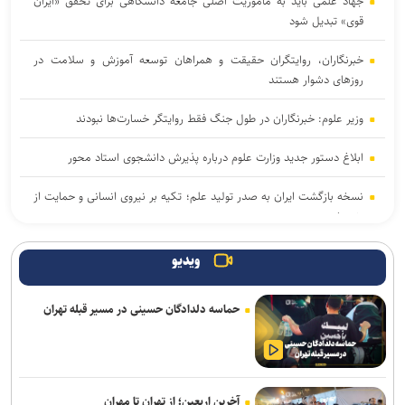
جهاد علمی باید به مأموریت اصلی جامعه دانشگاهی برای تحقق «ایران
قوی» تبدیل شود
خبرنگاران، روایتگران حقیقت و همراهان توسعه آموزش و سلامت در
روزهای دشوار هستند
وزیر علوم: خبرنگاران در طول جنگ فقط روایتگر خسارت‌ها نبودند
ابلاغ دستور جدید وزارت علوم درباره پذیرش دانشجوی استاد محور
نسخه بازگشت ایران به صدر تولید علم؛ تکیه بر نیروی انسانی و حمایت از
پژوهش
آغاز ترم جدید دانشگاه شهیدبهشتی از اول مهر/ انتخاب واحد دانشجویان
ویدیو
از ۲۸ شهریور آغاز می‌شود
حماسه دلدادگان حسینی در مسیر قبله تهران
نصراللهی: خبرنگاران در کنار طرح مشکلات مردم، راه‌حل‌ها و توفیقات را
هم روایت کنند
روز خبرنگار ایرانی و جنگ روایت با ترامپ
آخرین اربعین؛ از تهران تا مهران