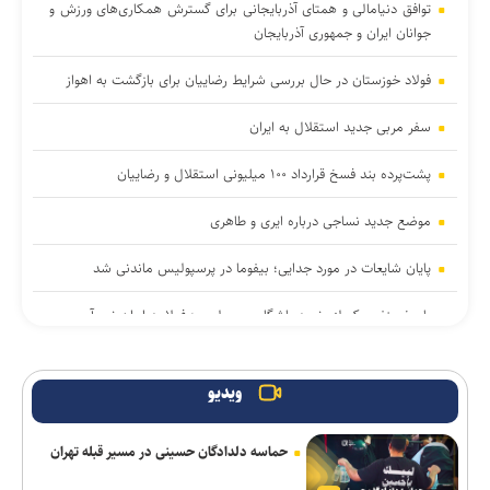
توافق دنیامالی و همتای آذربایجانی برای گسترش همکاری‌های ورزش و
جوانان ایران و جمهوری آذربایجان
فولاد خوزستان در حال بررسی شرایط رضاییان برای بازگشت به اهواز
سفر مربی جدید استقلال به ایران
پشت‌پرده بند فسخ قرارداد ۱۰۰ میلیونی استقلال و رضاییان
موضع جدید نساجی درباره ایری و طاهری
پایان شایعات در مورد جدایی؛ بیفوما در پرسپولیس ماندنی شد
پاسخ منفی یک لزیونر به باشگاه پرسپولیس؛ فعلا به ایران نمی‌آیم
استعلام استقلال از فیفا در مورد جذب بازیکن آزاد و پنجره تیم بانوان
ویدیو
پیاتزا به تهران رسید/ ۱۴ بازیکن دیگر اضافه شدند
حماسه دلدادگان حسینی در مسیر قبله تهران
واگذاری امتیاز شناورسازی قشم به سازمان منطقه آزاد/ بازگشت اصولی
به مدیریت فوتبال