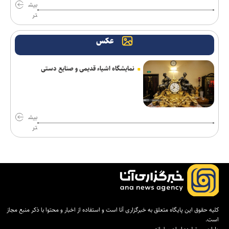
تصاویر جدید از پهپاد‌های منهدم‌شده آمریکا توسط سپاه
بیش
تر
شکایت متقابل همسر نتانیاهو از کارمند سابق اقامتگاه نخست‌وزیری
اسرائیل
عکس
امام جمعه شیراز: ترویج حجاب نیازمند مشارکت همگانی است
نمایشگاه اشیاء قدیمی و صنایع دستی
افزایش مهاجرت نخبگان از اراضی اشغالی؛ زیان میلیاردی برای رژیم
صهیونیستی
رویترز: ده‌ها شرکت بزرگ آمریکایی هدف حملات سایبری هکر‌ها قرار
بیش
گرفتند
تر
فرانسه: شمار کشته‌های حمله موشکی ارتش یمن به نیرو‌های وابسته
به ائتلاف سعودی به ۵۸ نفر رسید
تور جهانی تنیس صربستان| ادامه پیروزی‌های یزدانی و جدال با نماینده
روسیه
کلیه حقوق این پایگاه متعلق به خبرگزاری آنا است و استفاده از اخبار و محتوا با ذکر منبع مجاز
رکوردهای جهانی یوسفی و نصیری حفظ شد
است.