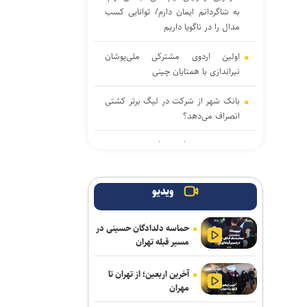
به شاگردانم ایمان دارم/ توانایی کسب
مدال را در ناگویا داریم
اولین اردوی مشترکی ملی‌پوشان
نیراندازی با همتایان چینی
بانک شهر از شرکت در لیگ برتر کشتی
انصراف می‌دهد؟
اعلام زمان بازگشت گرا به تمرینات
گروهی پرسپولیس
گروسی: استقلال باید به جوانانش
ویدیو
میدان بدهد/دل رضاییان با تیم نبود و
بهتر که جدا شد
حماسه دلدادگان حسینی در
مسیر قبله تهران
برگزاری مجمع سالیانه فدراسیون
بدمینتون
آخرین اربعین؛ از تهران تا
مهران
میکائیلی: استقلال برای تکرار قهرمانی