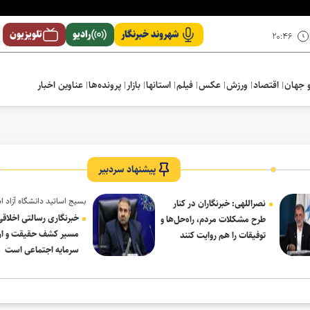
شهروند خبرنگار
رادیو
تلویزیون
۲۰:۴۶
 جهان
اقتصاد
ورزش
عکس
فیلم
استانها
بازار
پرونده‌ها
عناوین اخبار
نگه می‌دارد
پیشنهاد سردبیر
بسیج اساتید دانشگاه آزاد ا
نصراللهی: خبرنگاران در کنار
در پیام روز خبرنگار:
خبرنگاری رسالتی اخلاقی
طرح مشکلات مردم، راه‌حل‌ها و
مسیر کشف حقیقت و ار
توفیقات را هم روایت کنند
سرمایه اجتماعی است