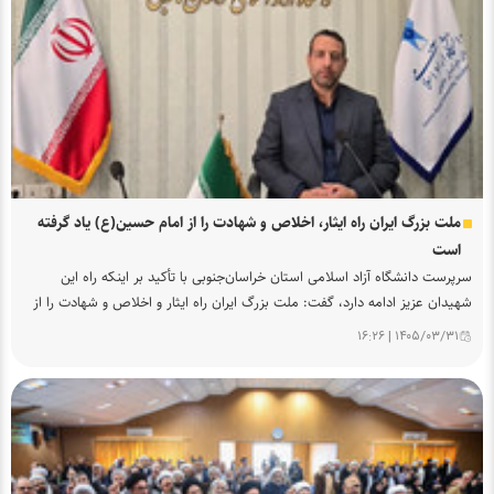
د
ا
ن
ش
گ
ا
ه
آ
ز
ا
ملت بزرگ ایران راه ایثار، اخلاص و شهادت را از امام حسین(ع) یاد گرفته
د
است
ا
سرپرست دانشگاه آزاد اسلامی استان خراسان‌جنوبی با تأکید بر اینکه راه این
س
شهیدان عزیز ادامه دارد، گفت: ملت بزرگ ایران راه ایثار و اخلاص و شهادت را از
ل
امام حسین علیه‌السلام یاد گرفته است.
ا
۱۴۰۵/۰۳/۳۱ | ۱۶:۲۶
م
ی
گ
ا
ز
س
ا
ت
ر
ا
ش