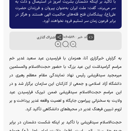
با تأکید بر اینکه دشمنان بشریت امروز در استیصال و ذلت به
سر می‌برند، گفت: ملت ایران به‌عنوان پیروان و فرزندان حضرت
علی(ع)، پیشگامان فتح قله‌های حاکمیت الهی هستند و هرگز در
برابر فرعون زمان سر تسلیم فرود نخواهند آورد.
کد خبر : ۱۰۶۰۵۸۹
اشتراک گذاری
به گزارش خبرگزاری آنا، همزمان با فرارسیدن عید سعید غدیر خم
مراسم گرامیداشت این عید بزرگ با حضور حجت‌الاسلام والمسلمین
میرمجید سیدقریشی رئیس نهاد نمایندگی مقام معظم رهبری در
دانشگاه آزاد اسلامی و جمعی از کارکنان این سازمان برگزار شد و در
این مراسم حجت‌الاسلام سیدقریشی ضمن تبریک فرارسیدن عید
ولایت به سخنرانی پیرامون جایگاه و اهمیت واقعه غدیر پرداخت و بر
لزوم تبیین فرهنگ غدیر در محیط‌های دانشگاهی تأکید کرد.
حجت‌الاسلام سیدقریشی با تأکید بر اینکه شکست دشمنان در برابر
جبهه حق سنتی الهی است، اظهار داشت: امام راحل (ره) همواره