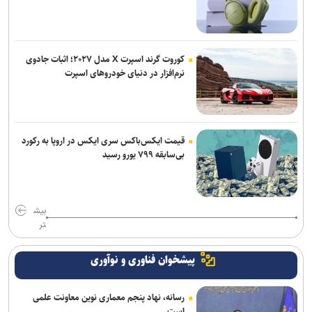
پیدا شدن شواهد علمی از بمباران لامرد با فسفر/ نتایج در نشریات
بین‌المللی منتشر می‌شود
کوروت گرند اسپرت X مدل ۲۰۲۷؛ اثبات جادوی
شرایط ورود به جشنواره رازی؛ اچ‌ایندکس ۲۰ برای محققان برجسته
نرم‌افزار در دنیای خودروهای اسپرت
خبرنگاران در خط مقدم روایت حقیقت و صیانت از هویت و عزت ملی قرار
دارند
قیمت ایکس‌باکس سری ایکس در اروپا به رکورد
بی‌سابقه ۷۹۹ یورو رسید
بیش
تر
پیشخوان فناوری و نوآوری
رسانه، نهاد پنجم معماری نوین معاونت علمی
است