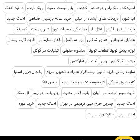
اندیشکده حکمرانی هوشمند
کشنده
پلی لیست جدید
بروکر ترندو
دانلود اهنگ
آپ تیون
دریافت طلای آبشده از میلی
خرید سکه پارسیان اقساطی
آهنگ جدید
خرید استارز تلگرام
هتل یار
نمایندگی تعمیرات دوو
شیرازی رنت
کمپینگ
هدایای تبلیغاتی
غذای شرکتی
تور استانبول
غذای سازمانی
خرید کارت پستال
لوازم یدکی تویوتا قطعات تویوتا
مشاوره حقوقی
تبلیغات در گوگل
بهترین کارگزاری بورس
ثبت نام آمارکتس
سایت رسمی خرید فالوور اینستاگرام همراه با تحویل سریع
یخچال فریزر اسنوا
گاوصندوق خانگی
تاریخچه پلاک بیمه دات کام
ملودی 98
خرید سرور اختصاصی ایران
بلیط قطار مشهد
رزرو بلیط هواپیما
ال بانک
آهنگ جدید
بهترین جراح بینی ترمیمی در تهران
اهنگ جدید
خرید قهوه
اخبار بورس
دانلود وان موزیک