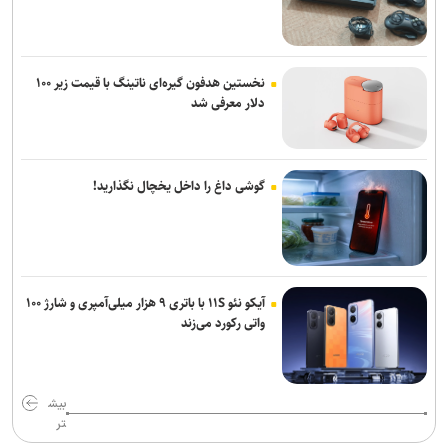
نخستین هدفون گیره‌ای ناتینگ با قیمت زیر ۱۰۰
دلار معرفی شد
گوشی داغ را داخل یخچال نگذارید!
آیکو نئو ۱۱S با باتری ۹ هزار میلی‌آمپری و شارژ ۱۰۰
واتی رکورد می‌زند
بیش
تر