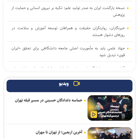
نسخه بازگشت ایران به صدر تولید علم؛ تکیه بر نیروی انسانی و حمایت از
پژوهش
خبرنگاران، روایتگران حقیقت و همراهان توسعه آموزش و سلامت در
روزهای دشوار هستند
جهاد علمی باید به مأموریت اصلی جامعه دانشگاهی برای تحقق «ایران
قوی» تبدیل شود
آغاز ترم جدید دانشگاه شهیدبهشتی از اول مهر/ انتخاب واحد دانشجویان
از ۲۸ شهریور آغاز می‌شود
ویدیو
وزیر علوم: خبرنگاران در طول جنگ فقط روایتگر خسارت‌ها نبودند
حماسه دلدادگان حسینی در مسیر قبله تهران
نصراللهی: خبرنگاران در کنار طرح مشکلات مردم، راه‌حل‌ها و توفیقات را
هم روایت کنند
روز خبرنگار ایرانی و جنگ روایت با ترامپ
آخرین اربعین؛ از تهران تا مهران
تربیت در کنار تعلیم؛ ضرورت تقویت جهت‌گیری الهی و فرهنگی در آموزش