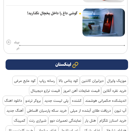
گوشی داغ را داخل یخچال نگذارید!
بیش
تر
لینکستان
موزیک وایرال
دیزلیران کانتین
کود پتاس بالا
رسانه رپاپ
کود مایع مرغی
خرید نقره آنلاین
قیمت ضایعات آهن امروز
قیمت ترازو دیجیتال
اندیشکده حکمرانی هوشمند
کشنده
پلی لیست جدید
بروکر ترندو
دانلود اهنگ
آپ تیون
دریافت طلای آبشده از میلی
خرید سکه پارسیان اقساطی
آهنگ جدید
خرید استارز تلگرام
هتل یار
نمایندگی تعمیرات دوو
شیرازی رنت
کمپینگ
هدایای تبلیغاتی
غذای شرکتی
تور استانبول
غذای سازمانی
خرید کارت پستال