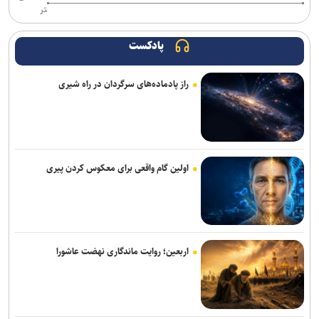
تر
هدف‌گذاری پرداخت ۳۰ هزار وام اشتغال تا پایان سال/ تشکیل بانک
مشاغل ایثارگران در دستور کار است
پادکست
پایان فیلمبرداری «پدر سنگ»/ روایتی از زخم‌های کودکی
راز پادماده‌های سرگردان در راه شیری
با رفتن اکبر عبدی یک برادر را از دست دادم/ بازیگری که همیشه برگ
برنده‌ای با خود داشت
فیلم مرموز ونیز به‌دلیل «ملاحظات امنیتی» از اعلام رسمی جا ماند
اولین گام واقعی برای معکوس کردن پیری
«مرد عنکبوتی: یک روز تازه» در آستانه فتح رکوردهای تازه؛ «اودیسه» از
یک میلیارد دلار گذشت
«زنده‌شور» و «استخر» همچنان می‌تازند/ مجموع فروش هفتگی دو فیلم،
۱۳ برابر ۶ فیلم دیگر! + جدول فروش
اربعین؛ روایت ماندگاری نهضت عاشورا
خانه نمایش امید به دنبال پر کردن خلأ تئاتر نوجوان؛ اجرای ۵۰۰ نوبت
نمایش در ۱۵ استان