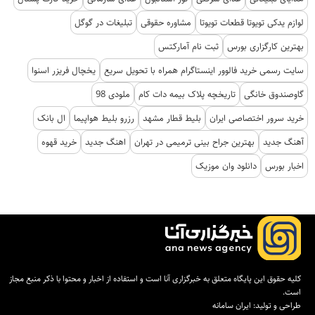
لوازم یدکی تویوتا قطعات تویوتا
مشاوره حقوقی
تبلیغات در گوگل
بهترین کارگزاری بورس
ثبت نام آمارکتس
سایت رسمی خرید فالوور اینستاگرام همراه با تحویل سریع
یخچال فریزر اسنوا
گاوصندوق خانگی
تاریخچه پلاک بیمه دات کام
ملودی 98
خرید سرور اختصاصی ایران
بلیط قطار مشهد
رزرو بلیط هواپیما
ال بانک
آهنگ جدید
بهترین جراح بینی ترمیمی در تهران
اهنگ جدید
خرید قهوه
اخبار بورس
دانلود وان موزیک
کلیه حقوق این پایگاه متعلق به خبرگزاری آنا است و استفاده از اخبار و محتوا با ذکر منبع مجاز
است.
طراحی و تولید:
ایران سامانه