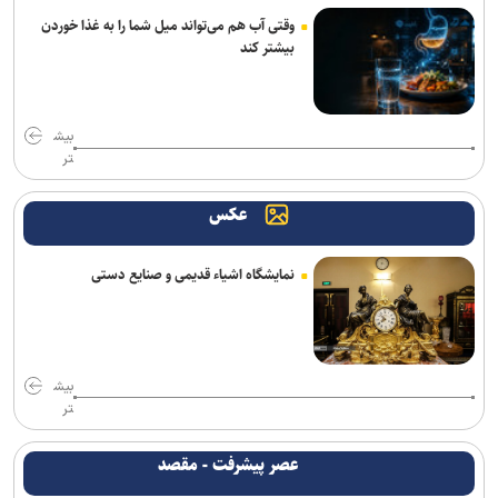
«واراناسی» راجامولی؛ دومین فیلم تمام‌آی‌مکس تاریخ با بودجه ۱۵۰
میلیون دلاری
وقتی آب هم می‌تواند میل شما را به غذا خوردن
بیشتر کند
کتاب «برنامه راهبردی حکمرانی‌محور» بنیاد شهید رونمایی شد/ برنامه
پنج‌ساله بنیاد شهید و امور ایثارگران برای حرکت تا افق ۱۴۱۰
بیش
اجرای «خسوف»؛ روایت موسیقایی عاشورا در تالار وحدت
تر
«سوگواره نذر شعر»؛ تلاش برای پیوند شعر عاشورایی با انسان معاصر
عکس
«دورهمی سرتوک؛ شبی برای قصه و قدردانی» در تالار هنر برگزار می‌شود
نمایشگاه اشیاء قدیمی و صنایع دستی
«لاله‌خیز»؛ روایت انسان‌هایی که جنگ نتوانست ایستادگی‌شان را به زانو
درآورد
از مأموریت استانی تا اجرای مدل تأمین مالی خرد زنان در خوزستان
بیش
انتصابات جدید در موزه ملی انقلاب اسلامی و دفاع مقدس
تر
از تولیدات مشترک سینمایی تا حضور در نمایشگاه کتاب تهران
عصر پیشرفت - مقصد