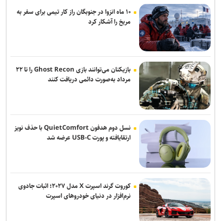
احیای ۹۵ واحد تولیدی آسیب‌دیده از جنگ در استان تهران
۱۰ ماه انزوا در جنوبگان راز کار تیمی برای سفر به
مریخ را آشکار کرد
حدیث جان‌بزرگی: خبرنگاری یک کارگاه تجربی برای مستندسازی بود
پویش ملی «نامه‌ای از آسمان» همزمان با بارش شهابی برساوشی برگزار
می‌شود
بازیکنان می‌توانند بازی Ghost Recon را تا ۲۲
تجمعات مردمی امشب؛ تجدید میثاق با شهدای مدافع حرم و پاسداشت
مرداد به‌صورت دائمی دریافت کنند
شهدای اقتدار ایران
از احیای «آژانس دوستی» تا ابهام در پخش «سلمان فارسی» در سال
۱۴۰۵
نسل دوم هدفون QuietComfort با حذف نویز
ارتقایافته و پورت USB-C عرضه شد
کوروت گرند اسپرت X مدل ۲۰۲۷؛ اثبات جادوی
نرم‌افزار در دنیای خودروهای اسپرت