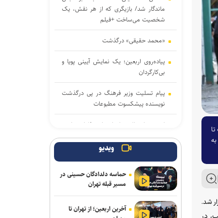
ماندگار شد/ بازیگری که از هر نقش، یک
شخصیت می‌ساخت +فیلم
«محمد حقیقی» درگذشت
پیاده‌روی اربعین؛ یک نمایش آیینی پویا و
بی‌کارگردان
پیام تسلیت وزیر فرهنگ در پی درگذشت
نویسنده پیشکسوت مطبوعات
اربعین امسال جلوه‌ای از وفاداری امت
تا
اسلامی به قائد شهید بود
به
ویدیو
«آبجی‌ها و آقاجان» در تالار حافظ روی
صحنه می‌رود
حماسه دلدادگان حسینی در
مسیر قبله تهران
انتخاب و انطباق هوشمندانه محصول؛
نخستین گام صادرات موفق صنایع فرهنگی
ر شد.
آخرین اربعین؛ از تهران تا
ب، در