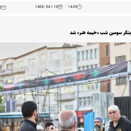
10 / 04 /1405
14:09
روایتگر سومین شب «خیمه هنر» شد