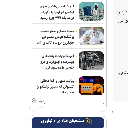
قیمت ایکس‌باکس سری
ایکس در اروپا به رکورد
تر شهر ادامه دارد و
بی‌سابقه ۷۹۹ یورو رسید
 قرار
ضبط صدای بیمار توسط
پزشک؛ هوش مصنوعی
جایگزین پرونده کاغذی شد
آمریکا واردات ربات‌های
پیشرفته و اینورترهای برق
خارجی را محدود کرد
 گذاری
روایت ظهور و خداحافظی
کنسولی که مسیر نینتندو را
تغییر داد
بیش
تر
پیشخوان فناوری و نوآوری