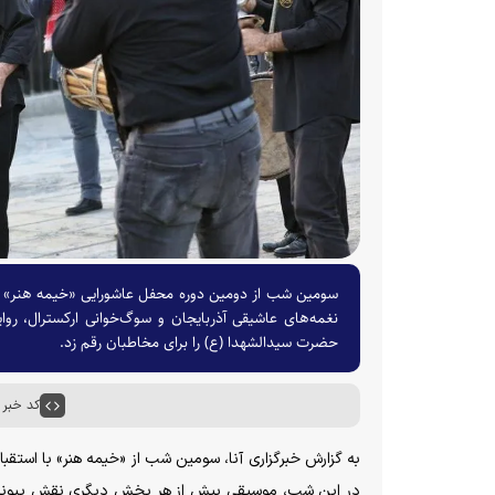
سومین شب از دومین دوره محفل عاشورایی «خیمه هنر» در 
نغمه‌های عاشیقی آذربایجان و سوگ‌خوانی ارکسترال، روای
حضرت سیدالشهدا (ع) را برای مخاطبان رقم زد.
کد خبر : ۶۵۰۶
به گزارش خبرگزاری آنا، سومین شب از «خیمه هنر» با استقبال
در این شب، موسیقی بیش از هر بخش دیگری نقش پیونددهن