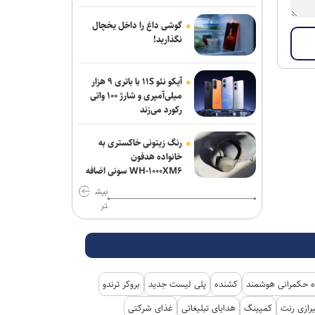
گوشی داغ را داخل یخچال
نگذارید!
آیکو نئو ۱۱S با باتری ۹ هزار
میلی‌آمپری و شارژ ۱۰۰ واتی
رکورد می‌زند
رنگ زیتونی خاکستری به
خانواده هدفون
WH-۱۰۰۰XM۶ سونی اضافه
شد
بیش
تر
 حکمرانی هوشمند
کشنده
پلی لیست جدید
بروکر ترندو
رازی رنت
کمپینگ
هدایای تبلیغاتی
غذای شرکتی