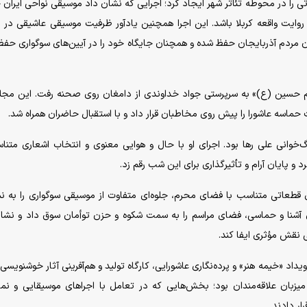
اوتی را در محوطه تئاتر شهر ایجاد کرد؛ اجرایی که نشان داد موسیقی نواحی ایران 
روایت واقعه کربلا باشد. این اجرا همچنین یادآور ظرفیت موسیقی عاشیقی در ا
ن مردم آذربایجان حفظ شده و همچنان جایگاه خود را در آیین‌های سوگواری حفظ
 حسین (ع)» به سرپرستی جواد خداوندی از دامغان روی صحنه رفت. این مجل
حماسه عاشورا را پیش روی مخاطبان قرار داد و با استقبال حاضران همراه شد.
خوانی علی رها بود. اجرای او با حال و هوایی معنوی و انتخاب اشعاری متنا
 و پایان آرام و تأثیرگذاری برای این شب رقم زد.
رای قطعاتی متناسب با فضای محرم، جلوه‌ای متفاوت از موسیقی سوگواری را به 
های آشنا و حماسی، فضای مراسم را به سمت شکوه و حزن توأمان سوق داد و نشا
ی نقش مؤثری ایفا کند.
یداد «خیمه هنر» و پرده‌نگاری عاشورایی، کارگاه تولید و هم‌آفرینی آثار خوشنویسی 
 میزبان علاقه‌مندان بود؛ بخش‌هایی که در تعامل با اجرا‌های موسیقایی و نم
ر دادند.