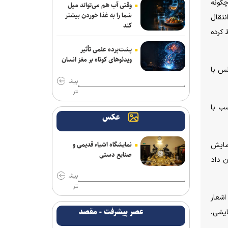
چگونه
وقتی آب هم می‌تواند میل
شما را به غذا خوردن بیشتر
نتقال
کند
 کرده
پشت‌پرده علمی تأثیر
ویدئو‌های کوتاه بر مغز انسان
س با
بیش
تر
سب با
عکس
نمایشگاه اشیاء قدیمی و
نمایش
صنایع دستی
ن داد
بیش
تر
اشعار
عصر پیشرفت - مقصد
ایشی،