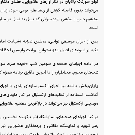
نوای سوزناک بالابان در کنار آواز‌های عاشورایی، فضای متف
می‌تواند بدون فاصله گرفتن از ریشه‌های بومی خود، زبان 
مفاهیم دینی و مذهبی بود؛ میراثی که نسل به نسل در میا
است.
پس از اجرای موسیقی نواحی، مجلس تعزیه «شهادت امام
تکیه بر شیوه‌های اصیل تعزیه‌خوانی، روایت واپسین لحظات 
در ادامه اجرا‌های صحنه‌ای سومین شب «خیمه هنر»، سوگ‌
شب‌های محرم، مخاطبان را تا آخرین دقایق برنامه همراه کرد
پایان‌بخش برنامه نیز اجرای ارکستر ساز‌های بادی با اج
گذاشت. استفاده از تنظیم‌های ارکسترال در کنار ملودی‌
موسیقی ارکسترال نیز می‌تواند در بازآفرینی مفاهیم عاشورای
در کنار اجرا‌های صحنه‌ای، نمایشگاه آثار برگزیده نخستین رو
رهبر شهید و نمایشگاه نقاشی و پرده‌نگاری عاشورایی نیز
تصویری چندوجهی از هنر عاشورایی را پیش روی مخاطبان قرا