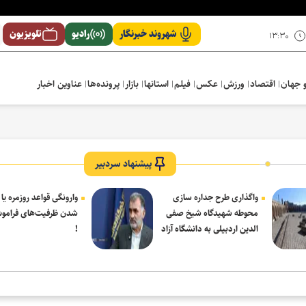
شهروند خبرنگار
رادیو
تلویزیون
۱۳:۳۰
 جهان
اقتصاد
ورزش
عکس
فیلم
استانها
بازار
پرونده‌ها
عناوین اخبار
پیشنهاد سردبیر
واگذاری طرح جداره سازی
وارونگی قواعد روزمره یا
محوطه شهیدگاه شیخ صفی
شدن ظرفیت‌های فرامو
الدین اردبیلی به دانشگاه آزاد
!
مشکین شهر