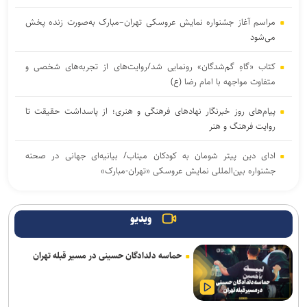
مراسم آغاز جشنواره نمایش عروسکی تهران–مبارک به‌صورت زنده پخش
می‌شود
کتاب «گاهِ گم‌شدگان» رونمایی شد/روایت‌های از تجربه‌های شخصی و
متفاوت مواجهه با امام رضا (ع)
پیام‌های روز خبرنگار نهادهای فرهنگی و هنری؛ از پاسداشت حقیقت تا
روایت فرهنگ و هنر
ادای دین پیتر شومان به کودکان میناب/ بیانیه‌ای جهانی در صحنه
جشنواره بین‌المللی نمایش عروسکی «تهران-مبارک»
استقبال ۲۰ برابری زنان از فضاهای اختصاصی؛ ضرورت روزآمدسازی
خدمات برای زنان و دختران
ویدیو
ارسال حدود ۲ هزار اثر به جشنواره بین‌المللی فیلم فضای باز ایران
حماسه دلدادگان حسینی در مسیر قبله تهران
یازدهمین اجلاس وزرای فرهنگ بریکس آغاز شد
نامزدی بهترین فیلم و بازیگری «دوچرخه آبی» در ۲ جشنواره جهانی/