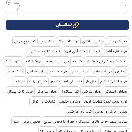
بیش
تر
لینکستان
موزیک وایرال
دیزلیران کانتین
کود پتاس بالا
رسانه رپاپ
کود مایع مرغی
خرید نقره آنلاین
قیمت ضایعات آهن امروز
قیمت ترازو دیجیتال
اندیشکده حکمرانی هوشمند
کشنده
پلی لیست جدید
بروکر ترندو
دانلود اهنگ
آپ تیون
دریافت طلای آبشده از میلی
خرید سکه پارسیان اقساطی
آهنگ جدید
خرید استارز تلگرام
هتل یار
نمایندگی تعمیرات دوو
شیرازی رنت
کمپینگ
هدایای تبلیغاتی
غذای شرکتی
تور استانبول
غذای سازمانی
خرید کارت پستال
لوازم یدکی تویوتا قطعات تویوتا
مشاوره حقوقی
تبلیغات در گوگل
بهترین کارگزاری بورس
ثبت نام آمارکتس
سایت رسمی خرید فالوور اینستاگرام همراه با تحویل سریع
یخچال فریزر اسنوا
گاوصندوق خانگی
تاریخچه پلاک بیمه دات کام
ملودی 98