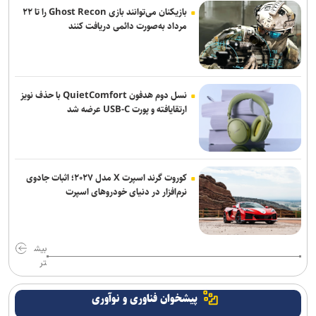
برگزاری مراسم عزاداری پنج شب پایانی ماه صفر در میدان ونک
بازیکنان می‌توانند بازی Ghost Recon را تا ۲۲
مرداد به‌صورت دائمی دریافت کنند
از صناعات خمس تا نقد صورت‌گرایی؛ وقتی منطق از «تشخیص» فاصله
می‌گیرد
از مأموریت استانی تا اجرای مدل تأمین مالی خرد زنان در خوزستان
نسل دوم هدفون QuietComfort با حذف نویز
ارتقایافته و پورت USB-C عرضه شد
کوروت گرند اسپرت X مدل ۲۰۲۷؛ اثبات جادوی
نرم‌افزار در دنیای خودروهای اسپرت
بیش
تر
پیشخوان فناوری و نوآوری