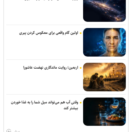
با رفتن اکبر عبدی یک برادر را از دست دادم/ بازیگری که همیشه برگ
برنده‌ای با خود داشت
هدف‌گذاری پرداخت ۳۰ هزار وام اشتغال تا پایان سال/ تشکیل بانک
مشاغل ایثارگران در دستور کار است
اولین گام واقعی برای معکوس کردن پیری
فیلم مرموز ونیز به‌دلیل «ملاحظات امنیتی» از اعلام رسمی جا ماند
«مرد عنکبوتی: یک روز تازه» در آستانه فتح رکوردهای تازه؛ «اودیسه» از
یک میلیارد دلار گذشت
اربعین؛ روایت ماندگاری نهضت عاشورا
«زنده‌شور» و «استخر» همچنان می‌تازند/ مجموع فروش هفتگی دو فیلم،
۱۳ برابر ۶ فیلم دیگر! + جدول فروش
خانه نمایش امید به دنبال پر کردن خلأ تئاتر نوجوان؛ اجرای ۵۰۰ نوبت
نمایش در ۱۵ استان
وقتی آب هم می‌تواند میل شما را به غذا خوردن
بیشتر کند
«واراناسی» راجامولی؛ دومین فیلم تمام‌آی‌مکس تاریخ با بودجه ۱۵۰
میلیون دلاری
بیش