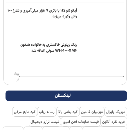
آیکو نئو ۱۱S با باتری ۹ هزار میلی‌آمپری و شارژ ۱۰۰
واتی رکورد می‌زند
رنگ زیتونی خاکستری به خانواده هدفون
WH-۱۰۰۰XM۶ سونی اضافه شد
بیش
تر
لینکستان
موزیک وایرال
دیزلیران کانتین
کود پتاس بالا
رسانه رپاپ
کود مایع مرغی
خرید نقره آنلاین
قیمت ضایعات آهن امروز
قیمت ترازو دیجیتال