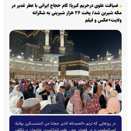
ضیافت علوی درحریم کبریا؛ کام حجاج ایرانی با عطر غدیر در
مکه شیرین شد/ پخت ۲۶ هزار شیرینی به شکرانه
ولایت+عکس و فیلم
در روزهایی که ترنم «الحمدلله الذی جعلنا من المتمسکین بولایة
امیرالمؤمنین» در فضای وحی طنین‌اندازاست، خادمان بی‌تکلف