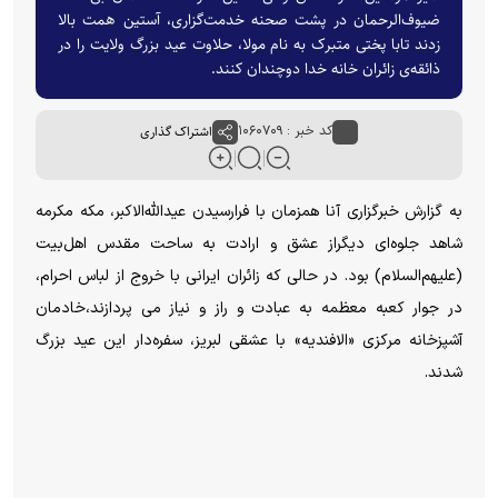
ضیوف‌الرحمان در پشت صحنه خدمت‌گزاری، آستین همت بالا
زدند تابا پختی متبرک به نام مولا، حلاوت عید بزرگ ولایت را در
ذائقه‌ی زائران خانه خدا دوچندان کنند.
کد خبر : ۱۰۶۰۷۰۹
اشتراک گذاری
به گزارش خبرگزاری آنا همزمان با فرارسیدن عیدالله‌الاکبر، مکه مکرمه
شاهد جلوه‌ای دیگراز عشق و ارادت به ساحت مقدس اهل‌بیت
(علیهم‌السلام) بود. در حالی که زائران ایرانی با خروج از لباس احرام،
در جوار کعبه معظمه به عبادت و راز و نیاز می پردازند،خادمان
آشپزخانه مرکزی «الافندیه» با عشقی لبریز، سفره‌دار این عید بزرگ
شدند.