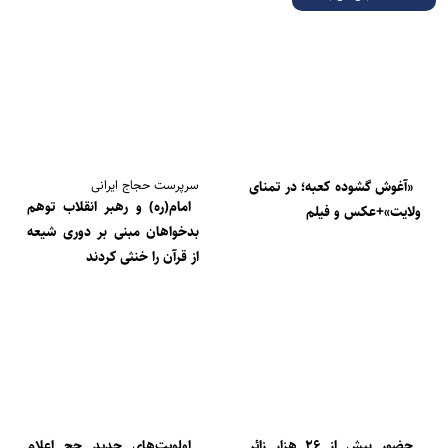
سرپرست حجاج ایرانی
‌«آغوش گشوده کعبه؛ در تمنای
امام(ره) و رهبر انقلاب توهم
ولایت»+عکس و فیلم
بدخواهان مبنی بر دوری شیعه
از قرآن را خنثی کردند
حضور بیش از ۲۶ هزار زائر
اولویت‌های جدید حج اعلام