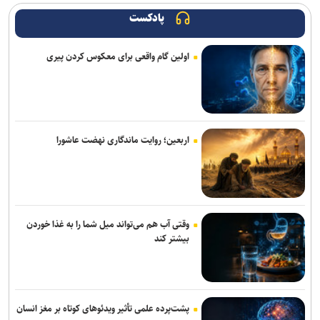
اثرات جنگ بر منابع آبزی دریایی جنوب کشور پس از اتمام جنگ آغاز
می‌شود
پادکست
از ابتدای اجرای طرح مهتاب ۱۹۴ هزار انشعاب غیر مجاز از شبکه برق
اولین گام واقعی برای معکوس کردن پیری
جمع آوری شد
افزایش سابقه خدمت الزامی برای بازنشستگی بر اساس قانون برنامه هفتم
دانشگاه ورود کند؛ فرونشست زمین هشدار علمی برای زیرساخت /
جمعیت ۹۰ میلیونی با ظرفیت آبی ۴۰ میلیون نفری!
اربعین؛ روایت ماندگاری نهضت عاشورا
وقتی آب هم می‌تواند میل شما را به غذا خوردن
بیشتر کند
پشت‌پرده علمی تأثیر ویدئو‌های کوتاه بر مغز انسان