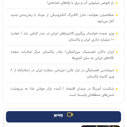
راز قبوض میلیونی آب و برق با پله‌های تصاعدی!
متقاضیان بخوانند؛ شارژ کالابرگ الکترونیکی از مرداد با زمان‌بندی جدید
آغاز می‌شود
وزیر صمت خواستار پیگیری کانتینر‌های ایرانی در بندر کراچی شد / تجارت
۱۰ میلیارد دلاری ایران و پاکستان
ایران دالان‌ لجستیک بین‌المللی/ بنادر پاکستان مرکز صادرات مجدد
کالاهای ایرانی به سایر کشورها
دیپلماسی همسایگی در تراز عالی؛ میزبانی سفارت ایران در اسلام‌آباد از ۶
وزیر کابینه پاکستان
شکست آمریکا در میدان اقتصاد / آینده بازار جهانی غذا به سرنوشت
تنش‌های منطقه‌ای وابسته است
استقرار تیم مشترک نظارتی سازمان هواپیمایی، بازرسی و تعزیرات در
عملیات پروازی اربعین
ویدیو
ترافیک روان در محور‌های منتهی به مرز‌های اربعین / تردد روان در