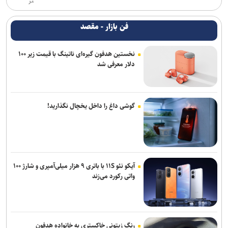
تر
فن بازار - مقصد
نخستین هدفون گیره‌ای ناتینگ با قیمت زیر ۱۰۰
دلار معرفی شد
گوشی داغ را داخل یخچال نگذارید!
آیکو نئو ۱۱S با باتری ۹ هزار میلی‌آمپری و شارژ ۱۰۰
واتی رکورد می‌زند
رنگ زیتونی خاکستری به خانواده هدفون