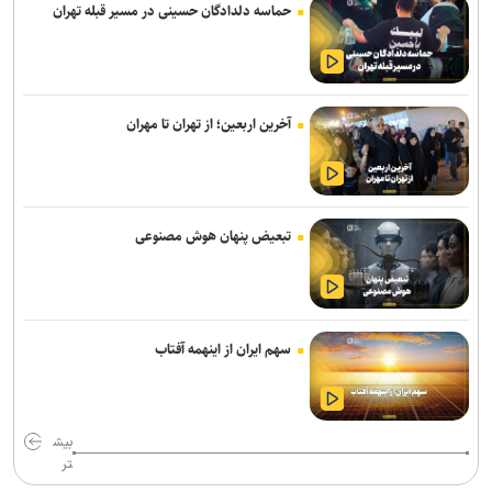
حماسه دلدادگان حسینی در مسیر قبله تهران
محور‌های شمالی کشور
رگبار و رعدوبرق موقت در برخی نقاط مازندران و ارتفاعات البرز مرکزی
دو پیش‌شرط توسعه پالایشگاه‌های کوچک‌مقیاس/ راز کلید گذار از صنعت
آخرین اربعین؛ از تهران تا مهران
پالایش سنتی به صنایع پیشرفته انرژی چیست؟
اتصال سامانه‌های وزارت جهادکشاورزی و نیرو برای مدیریت هوشمند
بهره‌برداری بهینه آب
تبعیض پنهان هوش مصنوعی
صدور هشدار زرد در برخی نقاط استان / تهرانی‌ها امروز منتظر وزش باد و
آسمان نیمه‌ابری باشند
از اقتدار علمی تا اقتدار اقتصادی؛ تولید فناورانه شرط عبور اقتصاد ایران از
سهم ایران از اینهمه آفتاب
چرخه رانت و واردات‌محوری
ظرفیت ریلی برای بازگشت زائران اربعین افزایش یافت
بیش
روند تولید و توزیع سوخت با وجود آسیب به زیرساخت‌ها ادامه دارد
تر