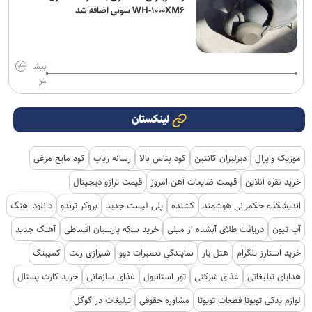
WH-۱۰۰۰XM۶ سونی اضافه شد
بیش
تر
لینکستان
موزیک وایرال
دیزلیران کانتین
کود پتاس بالا
رسانه رپاپ
کود مایع مرغی
خرید نقره آنلاین
قیمت ضایعات آهن امروز
قیمت ترازو دیجیتال
اندیشکده حکمرانی هوشمند
کشنده
پلی لیست جدید
بروکر ترندو
دانلود اهنگ
آپ تیون
دریافت طلای آبشده از میلی
خرید سکه پارسیان اقساطی
آهنگ جدید
خرید استارز تلگرام
هتل یار
نمایندگی تعمیرات دوو
شیرازی رنت
کمپینگ
هدایای تبلیغاتی
غذای شرکتی
تور استانبول
غذای سازمانی
خرید کارت پستال
لوازم یدکی تویوتا قطعات تویوتا
مشاوره حقوقی
تبلیغات در گوگل