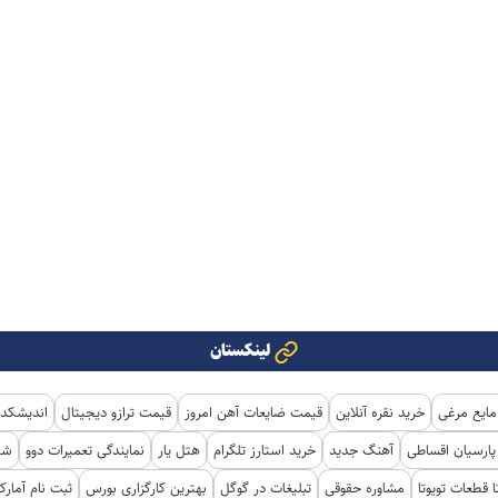
لینکستان
مایع مرغی
خرید نقره آنلاین
قیمت ضایعات آهن امروز
قیمت ترازو دیجیتال
اندیشکده
ارسیان اقساطی
آهنگ جدید
خرید استارز تلگرام
هتل یار
نمایندگی تعمیرات دوو
شی
ا قطعات تویوتا
مشاوره حقوقی
تبلیغات در گوگل
بهترین کارگزاری بورس
ثبت نام آمار