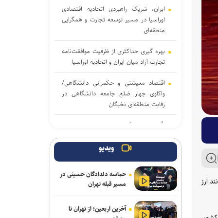
ایران، شریک راهبردی اتحادیه اقتصادی
اوراسیا در مسیر توسعه تجارت و همگرایی
منطقه‌ای
بهره گیری حداکثری از ظرفیت موافقت‌نامه
تجارت آزاد میان ایران و اتحادیه اوراسیا
اقتصاد معیشتی و حکمرانی دانشگاهی/
واکاوی چهار ضلع جامعه دانشگاهی در
رقابت منطقه‌ای نخبگان
تأکید ایران بر گسترش همکاری‌های صنعتی
پروژه‌محور با اعضای بریکس
ویدیو
رگبار و رعدوبرق در راه شمال کشور؛ تهران
خنک‌تر می‌شود
حماسه دلدادگان حسینی در
قاضیان می‌توانند ارز
مسیر قبله تهران
لغو افزایش تعرفه و تصاعد پلکانی بهای برق
مشترکین کشاورزی
آخرین اربعین؛ از تهران تا
کشور،