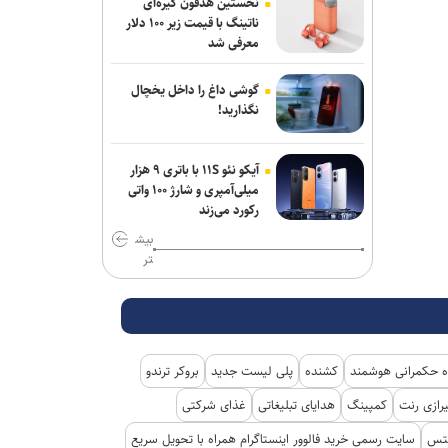
نخستین هدفون گیره‌ای
ناتینگ با قیمت زیر ۱۰۰ دلار
معرفی شد
گوشی داغ را داخل یخچال
نگذارید!
آیکو نئو ۱۱S با باتری ۹ هزار
میلی‌آمپری و شارژ ۱۰۰ واتی
رکورد می‌زند
بیش
تر
 حکمرانی هوشمند
کشنده
پلی لیست جدید
بروکر ترندو
رازی رنت
کمپینگ
هدایای تبلیغاتی
غذای شرکتی
کتس
سایت رسمی خرید فالوور اینستاگرام همراه با تحویل سریع