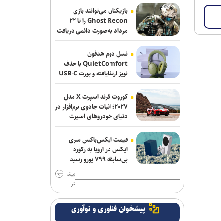
مترمکعب بدهی آبی داریم
بازیکنان می‌توانند بازی
Ghost Recon را تا ۲۲
مرداد به‌صورت دائمی دریافت
وزیر نفت: رسانه‌ها جلوه‌های ایثار کارکنان
کنند
صنعت نفت را منعکس کردند
نسل دوم هدفون
QuietComfort با حذف
همتی: رسانه‌ها، رکن اعتمادآفرین در نظام
نویز ارتقایافته و پورت USB-C
اقتصادی کشور
عرضه شد
وزیر صمت: خبرنگاران دیده‌بان اقتصادی و
کوروت گرند اسپرت X مدل
۲۰۲۷؛ اثبات جادوی نرم‌افزار در
روایتگر حقیقت در جنگ رسانه‌ای هستند
دنیای خودروهای اسپرت
۱۰ هزار کانتینر متعلق به ایرانی‌ها در بندر
کراچی ترخیص می‌شود/ تخفیف ۸۰
قیمت ایکس‌باکس سری
ایکس در اروپا به رکورد
درصدی برای هزینه‌های انبارداری
بی‌سابقه ۷۹۹ یورو رسید
بیش
تر
پیشخوان فناوری و نوآوری