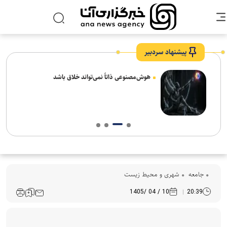
پیشنهاد سردبیر
های
هوش‌مصنوعی ذاتاً نمی‌تواند خلاق باشد
جامعه
شهری و محیط زیست
10 / 04 /1405
20:39