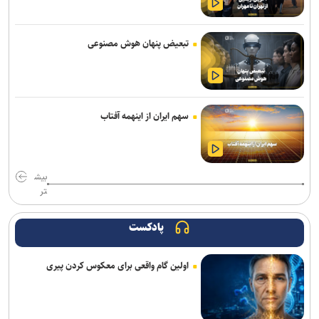
با وجود افزایش ترددها، آمار تصادفات و فوتی‌های اربعین کاهش یافت/
هیچ حادثه امنیتی تا این لحظه نداشتیم
تبعیض پنهان هوش مصنوعی
رفع محدودیت یک‌طرفه جاده چالوس و آزادراه تهران–شمال از ساعت ۱۸
امروز
حریق ۳ سوله در شهرک صنعتی شمس‌آباد با ۲۶ مصدوم
سهم ایران از اینهمه آفتاب
وزیر بهداشت: سلامت مردم مناطق صنعتی به‌صورت مستمر رصد می‌شود
ضوابط جدید گزینش دانشجومعلمان ابلاغ شد
بیش
تر
دستگیری باند کپی کارت‌های بانکی؛ ۵۴ شهروند قربانی شدند
اعزام ۳۰۰ نیروی جهادی شهرداری تهران برای خدمت‌رسانی در اربعین
پادکست
مسیر شمال به جنوب چالوس و آزادراه تهران ـ شمال مسدود شد
اولین گام واقعی برای معکوس کردن پیری
خستگی و خواب‌آلودگی؛ عامل اصلی تمام تصادفات زائران اربعین
زلزله کهنوج استان کرمان را لرزاند