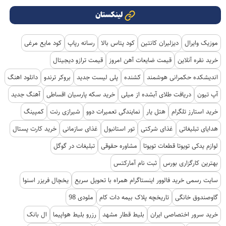
لینکستان
موزیک وایرال
دیزلیران کانتین
کود پتاس بالا
رسانه رپاپ
کود مایع مرغی
خرید نقره آنلاین
قیمت ضایعات آهن امروز
قیمت ترازو دیجیتال
اندیشکده حکمرانی هوشمند
کشنده
پلی لیست جدید
بروکر ترندو
دانلود اهنگ
آپ تیون
دریافت طلای آبشده از میلی
خرید سکه پارسیان اقساطی
آهنگ جدید
خرید استارز تلگرام
هتل یار
نمایندگی تعمیرات دوو
شیرازی رنت
کمپینگ
هدایای تبلیغاتی
غذای شرکتی
تور استانبول
غذای سازمانی
خرید کارت پستال
لوازم یدکی تویوتا قطعات تویوتا
مشاوره حقوقی
تبلیغات در گوگل
بهترین کارگزاری بورس
ثبت نام آمارکتس
سایت رسمی خرید فالوور اینستاگرام همراه با تحویل سریع
یخچال فریزر اسنوا
گاوصندوق خانگی
تاریخچه پلاک بیمه دات کام
ملودی 98
خرید سرور اختصاصی ایران
بلیط قطار مشهد
رزرو بلیط هواپیما
ال بانک