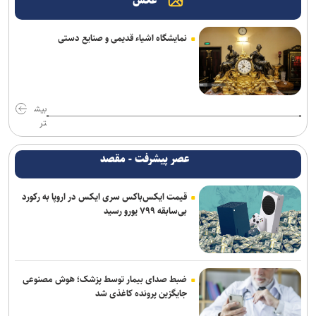
عکس
سیگار مهم‌ترین دروازه ورود به مصرف مواد مخدر است
ورود حیوانات خانگی به رستوران‌ها و مراکز عرضه غذا تخلف بهداشتی
نمایشگاه اشیاء قدیمی و صنایع دستی
است
زمان ثبت نام مرحله دوم نقل و انتقالات فرهنگیان اعلام شد
تمدید خدمات‌رسانی قرارگاه زرباطیه تا ۱۶ مرداد
بیش
تر
اعزام ۱۳۰ هزار زائر اربعین از پایانه‌های مسافربری شهر تهران
عصر پیشرفت - مقصد
عدم کنترل ادرار پس از چهارسالگی را جدی بگیرید/ نگه داشتن ادرار در
کودکی، زمینه‌ساز بی‌اختیاری در بزرگسالی
قیمت ایکس‌باکس سری ایکس در اروپا به رکورد
بی‌سابقه ۷۹۹ یورو رسید
۶۰ میلیون تردد خودرویی در مرز‌های اربعینی ثبت شد
اطلاعیه وزارت آموزش و پرورش درباره برگزاری امتحانات نهایی معوق در ۴
استان جنوبی کشور
ضبط صدای بیمار توسط پزشک؛ هوش مصنوعی
جایگزین پرونده کاغذی شد