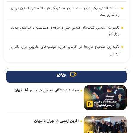
سامانه الکترونیکی درخواست عفو و بخشودگی در دادگستری استان تهران
راه‌اندازی شد
تغییرات اساسی کتاب‌های درسی فنی و حرفه‌ای متناسب با نیاز‌های جدید
بازار کار
نگهداری صحیح دارو‌ها در گرمای عراق؛ توصیه‌های دارویی برای زائران
اربعین
آخرین وضعیت ترافیکی کشور؛ تردد در مرزهای اربعین روان است
ویدیو
انفجار در یک کارخانه آلومینیوم شهرک صنعتی شمس‌آباد+ فیلم
حماسه دلدادگان حسینی در مسیر قبله تهران
تمدید معافیت سربازی مشمولان دارای سه و چهار فرزند تا پایان ۱۴۰۷
سارق کامپیوتر ماشین‌های جنوب شرق تهران دستگیر شد+ فیلم
واگذاری یک ملک آموزشی به مدرسه غیردولتی/ اعتراض والدین و سکوت
آخرین اربعین؛ از تهران تا مهران
وزارت آموزش و پرورش