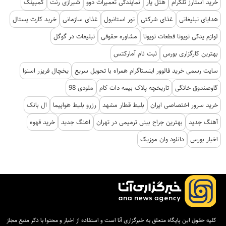
خرید استارز تلگرام
هتل یار
نمایندگی تعمیرات دوو
شیرازی رنت
کمپینگ
هدایای تبلیغاتی
غذای شرکتی
تور استانبول
غذای سازمانی
خرید کارت پستال
لوازم یدکی تویوتا قطعات تویوتا
مشاوره حقوقی
تبلیغات در گوگل
بهترین کارگزاری بورس
ثبت نام آمارکتس
سایت رسمی خرید فالوور اینستاگرام همراه با تحویل سریع
یخچال فریزر اسنوا
گاوصندوق خانگی
تاریخچه پلاک بیمه دات کام
ملودی 98
خرید سرور اختصاصی ایران
بلیط قطار مشهد
رزرو بلیط هواپیما
ال بانک
آهنگ جدید
بهترین جراح بینی ترمیمی در تهران
اهنگ جدید
خرید قهوه
اخبار بورس
دانلود وان موزیک
کلیه حقوق این پایگاه متعلق به خبرگزاری آنا است و استفاده از اخبار و محتوا با ذکر منبع مجاز