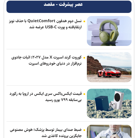
عصر پیشرفت - مقصد
نسل دوم هدفون QuietComfort با حذف نویز
ارتقایافته و پورت USB-C عرضه شد
کوروت گرند اسپرت X مدل ۲۰۲۷؛ اثبات جادوی
نرم‌افزار در دنیای خودروهای اسپرت
قیمت ایکس‌باکس سری ایکس در اروپا به رکورد
بی‌سابقه ۷۹۹ یورو رسید
ضبط صدای بیمار توسط پزشک؛ هوش مصنوعی
جایگزین پرونده کاغذی شد