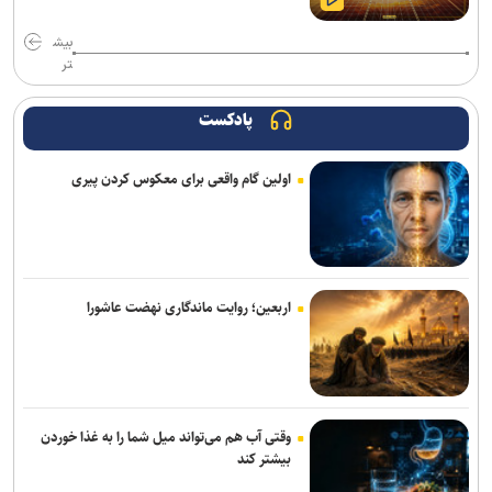
گردوخاک در نقاط مختلف کشور
بیش
تر
فروش دور جدید بلیت های زیارتی از ۱۷ مرداد / بلیت برگشت را از مبدأ
سفر تهیه کنید
پادکست
وزیر راه و شهرسازی: رسانه‌ها در صیانت از حقیقت و انسجام ملی نقشی
بی‌بدیل دارند
اولین گام واقعی برای معکوس کردن پیری
تأکید معاون مهندسی سازمان بنادر بر تسریع در تکمیل پروژه‌های عمرانی
بندر امیرآباد
وزیر نفت: رسانه‌ها جلوه‌های ایثار کارکنان صنعت نفت را منعکس کردند
اربعین؛ روایت ماندگاری نهضت عاشورا
همتی: رسانه‌ها، رکن اعتمادآفرین در نظام اقتصادی کشور
وقتی آب هم می‌تواند میل شما را به غذا خوردن
بیشتر کند