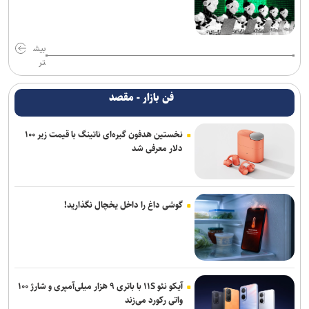
بیش
تر
فن بازار - مقصد
نخستین هدفون گیره‌ای ناتینگ با قیمت زیر ۱۰۰
دلار معرفی شد
گوشی داغ را داخل یخچال نگذارید!
آیکو نئو ۱۱S با باتری ۹ هزار میلی‌آمپری و شارژ ۱۰۰
واتی رکورد می‌زند