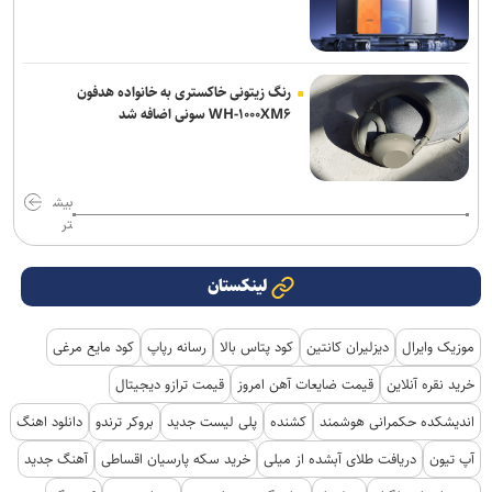
رنگ زیتونی خاکستری به خانواده هدفون
WH-۱۰۰۰XM۶ سونی اضافه شد
بیش
تر
لینکستان
موزیک وایرال
دیزلیران کانتین
کود پتاس بالا
رسانه رپاپ
کود مایع مرغی
خرید نقره آنلاین
قیمت ضایعات آهن امروز
قیمت ترازو دیجیتال
اندیشکده حکمرانی هوشمند
کشنده
پلی لیست جدید
بروکر ترندو
دانلود اهنگ
آپ تیون
دریافت طلای آبشده از میلی
خرید سکه پارسیان اقساطی
آهنگ جدید