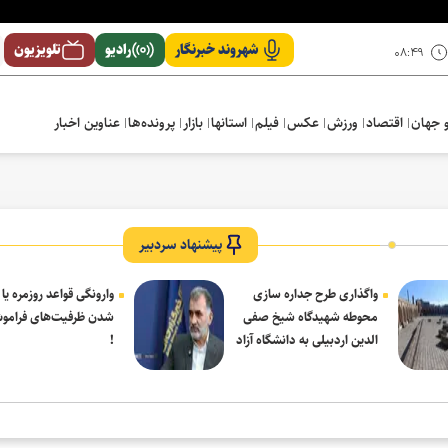
شهروند خبرنگار
رادیو
تلویزیون
۰۸:۴۹
 جهان
اقتصاد
ورزش
عکس
فیلم
استانها
بازار
پرونده‌ها
عناوین اخبار
لمی و درمانی در سالی دشوار رقم خورد
پیشنهاد سردبیر
واگذاری طرح جداره سازی
وارونگی قواعد روزمره یا
محوطه شهیدگاه شیخ صفی
شدن ظرفیت‌های فرامو
الدین اردبیلی به دانشگاه آزاد
!
مشکین شهر