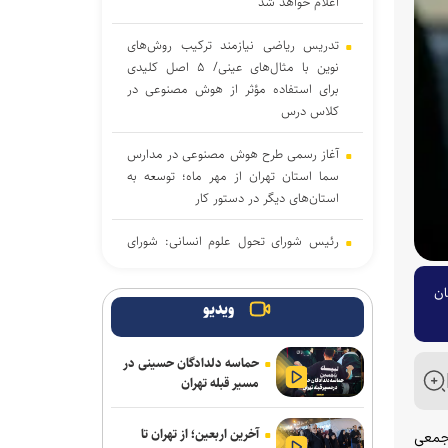
اعلام خواهد شد
تدریس ریاضی نیازمند ترکیب روش‌های
نوین با مثال‌های عینی/ ۵ اصل کلیدی
برای استفاده مؤثر از هوش مصنوعی در
کلاس درس
آغاز رسمی طرح هوش مصنوعی در مدارس
سما استان تهران از مهر ماه؛ توسعه به
استان‌های دیگر در دستور کار
رئیس شورای تحول علوم انسانی: شورای
تحول ظرفیت مکمل وزارت علوم برای
شتاب‌بخشی به تحول در آموزش عالی
 مصرف‌کنندگان
است
ویدیو
کشورهای نوظهور در کمین صندلی‌های
حماسه دلدادگان حسینی در
ایران/ اگر کرسی‌های بین‌المللی را خالی
مسیر قبله تهران
بگذاریم، جایگزین می‌شویم
آخرین اربعین؛ از تهران تا
اعلام نتایج اولیه آزمون ارشد ۱۴۰۵ تا اواخر
 جمعی