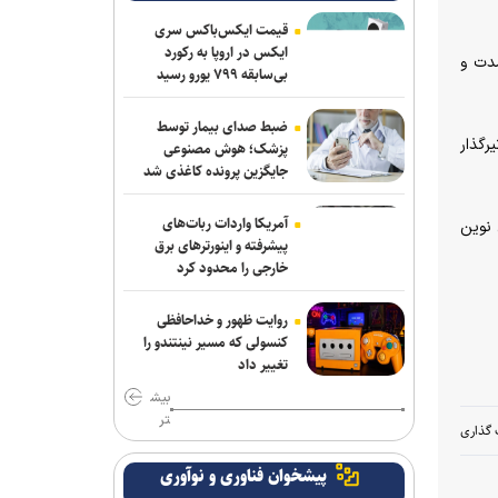
قیمت ایکس‌باکس سری
ایکس در اروپا به رکورد
مدت و
بی‌سابقه ۷۹۹ یورو رسید
ضبط صدای بیمار توسط
رگذار
پزشک؛ هوش مصنوعی
جایگزین پرونده کاغذی شد
آمریکا واردات ربات‌های
 نوین
پیشرفته و اینورترهای برق
خارجی را محدود کرد
روایت ظهور و خداحافظی
کنسولی که مسیر نینتندو را
تغییر داد
بیش
تر
 گذاری
پیشخوان فناوری و نوآوری