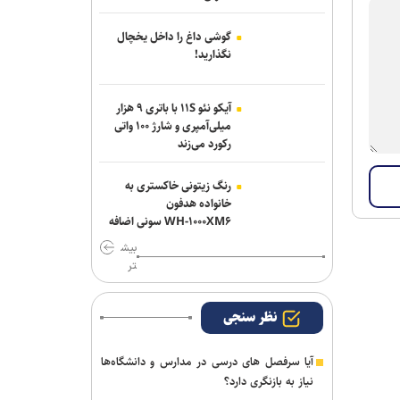
گوشی داغ را داخل یخچال
نگذارید!
آیکو نئو ۱۱S با باتری ۹ هزار
میلی‌آمپری و شارژ ۱۰۰ واتی
رکورد می‌زند
رنگ زیتونی خاکستری به
خانواده هدفون
WH-۱۰۰۰XM۶ سونی اضافه
شد
بیش
تر
نظر سنجی
آیا سرفصل های درسی در مدارس و دانشگاه‌ها
نیاز به بازنگری دارد؟