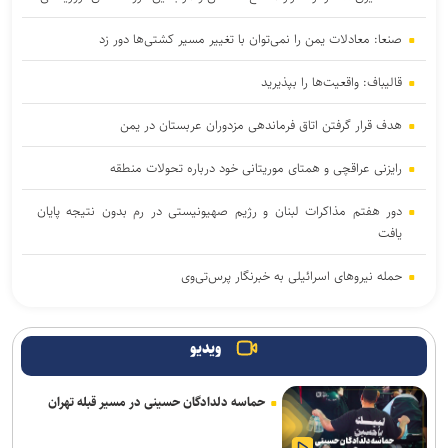
صنعا: معادلات یمن را نمی‌توان با تغییر مسیر کشتی‌ها دور زد
قالیباف: واقعیت‌ها را بپذیرید
هدف قرار گرفتن اتاق‌ فرماندهی مزدوران عربستان در یمن
رایزنی عراقچی و همتای موریتانی خود درباره تحولات منطقه
دور هفتم مذاکرات لبنان و رژیم صهیونیستی در رم بدون نتیجه پایان
یافت
حمله نیروهای اسرائیلی به خبرنگار پرس‌تی‌وی
لزوم تعمیق همکاری‌های علمی و پژوهشی عراق و ایران
ویدیو
پنتاگون با افشای کمبود تسلیحات نشست برگزار می‌کند
حماسه دلدادگان حسینی در مسیر قبله تهران
انفجار در حومه دمشق چند کشته و زخمی برجا گذاشت