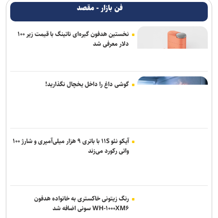
فن بازار - مقصد
نخستین هدفون گیره‌ای ناتینگ با قیمت زیر ۱۰۰
دلار معرفی شد
گوشی داغ را داخل یخچال نگذارید!
آیکو نئو ۱۱S با باتری ۹ هزار میلی‌آمپری و شارژ ۱۰۰
واتی رکورد می‌زند
رنگ زیتونی خاکستری به خانواده هدفون
WH-۱۰۰۰XM۶ سونی اضافه شد