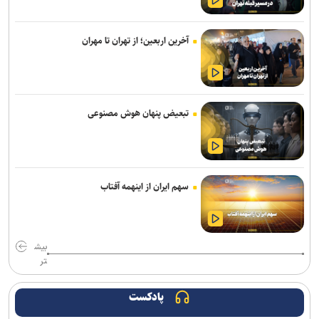
برگزاری مجمع آژانس انرژی اتمی اوایل شهریور در آمریکا
یمن: نقشه عربستان برای حمله به صنعاء را در نطفه خفه کردیم
آخرین اربعین؛ از تهران تا مهران
پیام هشدار مقاومت یمن به ریاض
قدردانی از حضور حماسی ملت مبعوث شده در راهپیمایی اربعین
تبعیض پنهان هوش مصنوعی
حاج‌علی‌اکبری: تحرکات سازمان‌یافته‌ای برای ترویج برهنگی انجام می‌شود
ترامپ با تهدید افشاگران، بحران مهمات آمریکا را انکار کرد
رسانه عبری: از آغاز جنگ غزه دست‌کم ۹ هزار نظامی صهیونیست زخمی
سهم ایران از اینهمه آفتاب
شده‌اند
جلسات صحن علنی مجلس هفته آینده برگزار می‌شود
بیش
بیانیۀ خانواده شهید لاریجانی دربارۀ گمانه‌زنی‌های رسانه‌ای
تر
هلاکت اعضای یک تیم تروریستی در سیستان‌وبلوچستان
پادکست