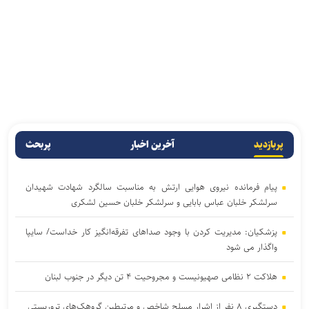
پربازدید
آخرین اخبار
پربحث
پیام فرمانده نیروی هوایی ارتش به مناسبت سالگرد شهادت شهیدان
سرلشکر خلبان عباس بابایی و سرلشکر خلبان حسین لشکری
پزشکیان: مدیریت کردن با وجود صداهای تفرقه‌انگیز کار خداست/ سایپا
واگذار می شود
هلاکت ۲ نظامی صهیونیست و مجروحیت ۴ تن دیگر در جنوب لبنان
دستگیری ۸ نفر از اشرار مسلح شاخص و مرتبطین گروهک‌های تروریستی