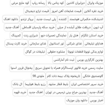
موزیک وایرال
دیزلیران کانتین
کود پتاس بالا
رسانه رپاپ
کود مایع مرغی
خرید نقره آنلاین
قیمت ضایعات آهن امروز
قیمت ترازو دیجیتال
اندیشکده حکمرانی هوشمند
کشنده
پلی لیست جدید
بروکر ترندو
دانلود اهنگ
آپ تیون
دریافت طلای آبشده از میلی
خرید سکه پارسیان اقساطی
آهنگ جدید
خرید استارز تلگرام
هتل یار
نمایندگی تعمیرات دوو
شیرازی رنت
کمپینگ
هدایای تبلیغاتی
غذای شرکتی
تور استانبول
غذای سازمانی
خرید کارت پستال
لوازم یدکی تویوتا قطعات تویوتا
مشاوره حقوقی
تبلیغات در گوگل
بهترین کارگزاری بورس
ثبت نام آمارکتس
سایت رسمی خرید فالوور اینستاگرام همراه با تحویل سریع
یخچال فریزر اسنوا
گاوصندوق خانگی
تاریخچه پلاک بیمه دات کام
ملودی 98
خرید سرور اختصاصی ایران
بلیط قطار مشهد
رزرو بلیط هواپیما
ال بانک
آهنگ جدید
بهترین جراح بینی ترمیمی در تهران
اهنگ جدید
خرید قهوه
اخبار بورس
دانلود وان موزیک