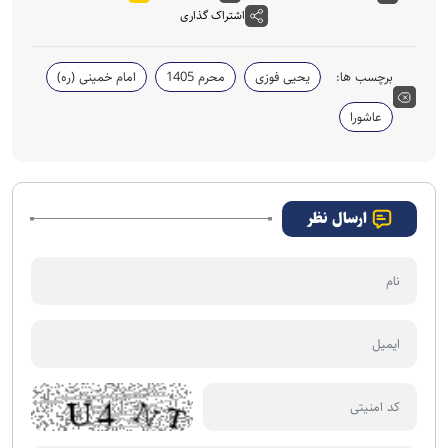
اشتراک گذاری
برچسب ها:
یحیی فوزی
محرم 1405
امام خمینی (ره)
عاشورا
ارسال نظر