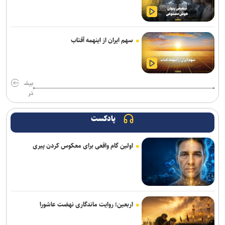
مهار آتش‌سوزی مراتع هامپوئیل مراغه با تلاش نیروهای امدادی
دانشجوی دانشگاه آزاد شهرضا مدال برنر مسابقات دوومیدانی بین‌المللی
سهم ایران از اینهمه آفتاب
اروپا را بر گردن آویخت
رشد ۱۲۴ درصدی اعزام زائران اربعین از استان سمنا
بیش
تر
زلزله‌ای به بزرگی ۴,۶ گلباف کرمان را لرزاند
۳ کشته بر اثر تصادف زنجیره‌ای در محور سرمست ـ گیلانغرب
پادکست
توقیف کامیون با راننده ۸ ساله در اصفهان!
اولین گام واقعی برای معکوس کردن پیری
خبرنگاری حرفه‌ای مسئولیتی برای جست‌وجوی حقیقت، مطالبه‌گری آگاهانه
و روایت دقیق و منصفانه رویدادهاست
خبرنگاران با مسئولیت‌پذیری و تعهد در مسیر صیانت از حقیقت و انعکاس
صدای مردم گام برمی‌دارند
اربعین؛ روایت ماندگاری نهضت عاشورا
خبرنگاران رسالت خطیر آگاهی‌بخشی و انعکاس حقیقت را برعهده دارند