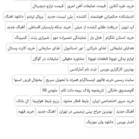
خرید نقره آنلاین
قیمت ضایعات آهن امروز
قیمت ترازو دیجیتال
اندیشکده حکمرانی هوشمند
کشنده
پلی لیست جدید
بروکر ترندو
دانلود اهنگ
آپ تیون
دریافت طلای آبشده از میلی
خرید سکه پارسیان اقساطی
آهنگ جدید
خرید استارز تلگرام
هتل یار
نمایندگی تعمیرات دوو
شیرازی رنت
کمپینگ
هدایای تبلیغاتی
غذای شرکتی
تور استانبول
غذای سازمانی
خرید کارت پستال
لوازم یدکی تویوتا قطعات تویوتا
مشاوره حقوقی
تبلیغات در گوگل
بهترین کارگزاری بورس
ثبت نام آمارکتس
سایت رسمی خرید فالوور اینستاگرام همراه با تحویل سریع
یخچال فریزر اسنوا
گاوصندوق خانگی
تاریخچه پلاک بیمه دات کام
ملودی 98
خرید سرور اختصاصی ایران
بلیط قطار مشهد
رزرو بلیط هواپیما
ال بانک
آهنگ جدید
بهترین جراح بینی ترمیمی در تهران
اهنگ جدید
خرید قهوه
اخبار بورس
دانلود وان موزیک