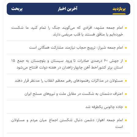
پربازدید
آخرین اخبار
پربحث
امام جمعه مشهد: افرادی که می‌گویند جنگ را تمام کنید ما شکست
خورده‌ایم یا منافق هستند یا قلب مریضی دارند
امام جمعه شیراز: ترویج حجاب نیازمند مشارکت همگانی است
از جهش ۶۰ درصدی صادرات تا ورود سیستان و بلوچستان به جمع ۱۵
استان برتر کشور/خط آهن چابهار-زاهدان در هفته دولت افتتاح می‌شود
مسئولان در مذاکرات رهنمود‌های رهبر معظم انقلاب را مدنظر قرار دهند
اعتراف دشمنان به شکست در مقابل ملت و نیرو‌های مسلح ایران
جاده چالوس یکطرفه شد
امام جمعه اهواز: دشمن دنبال شکستن اجماع میان مردم و مسئولان
است