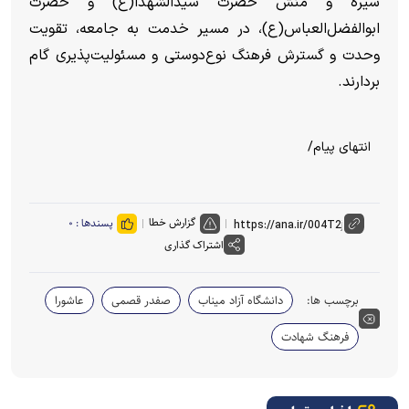
سیره و منش حضرت سیدالشهدا(ع) و حضرت
ابوالفضل‌العباس(ع)، در مسیر خدمت به جامعه، تقویت
وحدت و گسترش فرهنگ نوع‌دوستی و مسئولیت‌پذیری گام
بردارند.
انتهای پیام/
گزارش خطا
پسندها :
۰
اشتراک گذاری
برچسب ها:
دانشگاه آزاد میناب
صفدر قصمی
عاشورا
فرهنگ شهادت