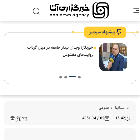
پیشنهاد سردبیر
ار:
خبرنگار؛ وجدان بیدار جامعه در میان گرداب
قت و
روایت‌های مغشوش
استانها
عمومی
02 / 04 /1405
15:42