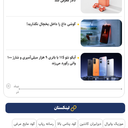
دلار معرفی شد
گوشی داغ را داخل یخچال نگذارید!
آیکو نئو ۱۱S با باتری ۹ هزار میلی‌آمپری و شارژ ۱۰۰
واتی رکورد می‌زند
بیش
تر
لینکستان
موزیک وایرال
دیزلیران کانتین
کود پتاس بالا
رسانه رپاپ
کود مایع مرغی