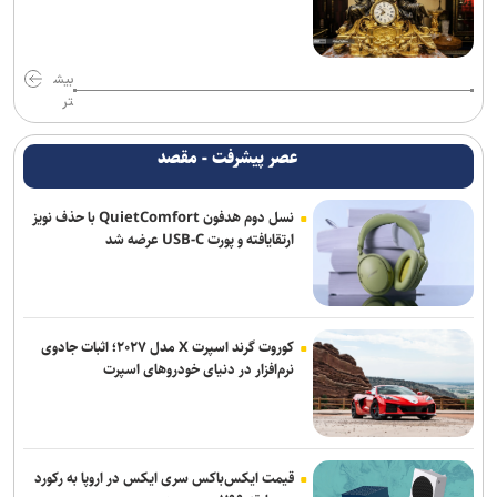
بیش
تر
عصر پیشرفت - مقصد
نسل دوم هدفون QuietComfort با حذف نویز
ارتقایافته و پورت USB-C عرضه شد
کوروت گرند اسپرت X مدل ۲۰۲۷؛ اثبات جادوی
نرم‌افزار در دنیای خودروهای اسپرت
قیمت ایکس‌باکس سری ایکس در اروپا به رکورد