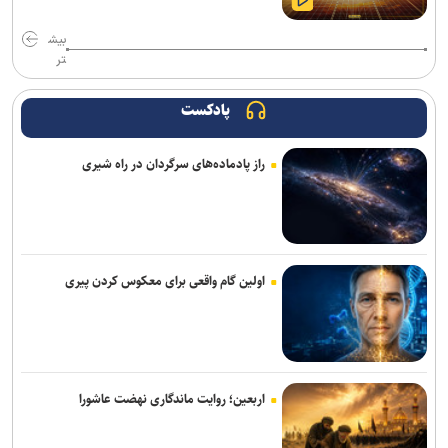
وزیر نیرو: مصرف برق از روند خطی به رشد شتابان رسیده است/ ۱۵۰
بیش
میلیارد مترمکعب بدهی آبی داریم
تر
وزیر راه و شهرسازی: رسانه‌ها در صیانت از حقیقت و انسجام ملی نقشی
بی‌بدیل دارند
پادکست
فروش دور جدید بلیت های زیارتی از ۱۷ مرداد / بلیت برگشت را از مبدأ
راز پادماده‌های سرگردان در راه شیری
سفر تهیه کنید
مدنی‌زاده: رسانه‌های مسئول، سرمایه‌ای ارزشمند برای حکمرانی اقتصادی
کارآمد هستند
خبرنگاران دیده‌بانان آگاه جامعه هستند
اولین گام واقعی برای معکوس کردن پیری
همتی: رسانه‌ها، رکن اعتمادآفرین در نظام اقتصادی کشور
وزیر نفت: رسانه‌ها جلوه‌های ایثار کارکنان صنعت نفت را منعکس کردند
اربعین؛ روایت ماندگاری نهضت عاشورا
تغییر ریل معدن‌کاری با هوش مصنوعی/ درمان شکاف ۱۵ ساله
تکنولوژیک در معادن ایران