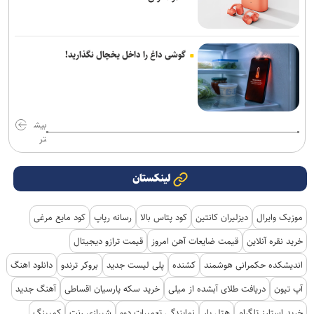
گوشی داغ را داخل یخچال نگذارید!
بیش
تر
لینکستان
موزیک وایرال
دیزلیران کانتین
کود پتاس بالا
رسانه رپاپ
کود مایع مرغی
خرید نقره آنلاین
قیمت ضایعات آهن امروز
قیمت ترازو دیجیتال
اندیشکده حکمرانی هوشمند
کشنده
پلی لیست جدید
بروکر ترندو
دانلود اهنگ
آپ تیون
دریافت طلای آبشده از میلی
خرید سکه پارسیان اقساطی
آهنگ جدید
خرید استارز تلگرام
هتل یار
نمایندگی تعمیرات دوو
شیرازی رنت
کمپینگ