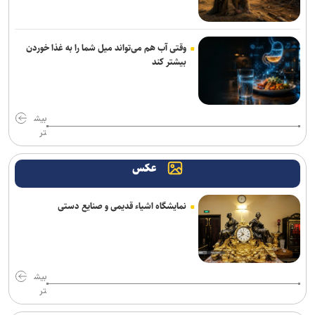
ورود بیش از ۳۳۰۰ زائر افغانستانی از مرز دوغارون به ایران
وقتی آب هم می‌تواند میل شما را به غذا خوردن
سامانه جامع پایش آب و برق کشور راه اندازی می‌شود
بیشتر کند
صنعت انرژی در مسیربازآفرینی/ ناترازی انرژی از بحران مقطعی تا ضرورت
جراحی حکمرانی
بیش
پیش بینی رگبار و رعدوبرق در ارتفاعات شمال کشور/ تداوم وزش باد
تر
شدید و گردوخاک در شرق
عکس
پایش ۶۲ طرح بهینه‌سازی انرژی و کاهش ۱۸۰۰ مگاواتی بار مصرفی در
کشور/صرفه اقتصادی ۴ برابری بهینه‌سازی نسبت به نیروگاه‌سازی
نمایشگاه اشیاء قدیمی و صنایع دستی
وزیر راه: تکمیل مسکن مهر و اتصال ریلی پردیس با جدیت دنبال می‌شود
از تحقق ۹۳ درصدی درآمد‌های ۱۴۰۴ تا رد مالیات یک‌درصدی بر
تراکنش‌های بانکی
بیش
تر
ثبت رکورد ۱۰ هزار جایگزینی موفق/ بهینه‌سازی انرژی با مشارکت همگانی
محقق شد