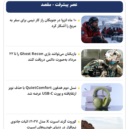
عصر پیشرفت - مقصد
فناوری، کلید عبور از تغییرات اقلیمی در بخش کشاورزی / ضرورت انتقال
دانش فنی و نوسازی بذرها برای تضمین امنیت غذایی
۱۰ ماه انزوا در جنوبگان راز کار تیمی برای سفر به
مریخ را آشکار کرد
بازیکنان می‌توانند بازی Ghost Recon را تا ۲۲
مرداد به‌صورت دائمی دریافت کنند
نسل دوم هدفون QuietComfort با حذف نویز
ارتقایافته و پورت USB-C عرضه شد
کوروت گرند اسپرت X مدل ۲۰۲۷؛ اثبات جادوی
نرم‌افزار در دنیای خودروهای اسپرت