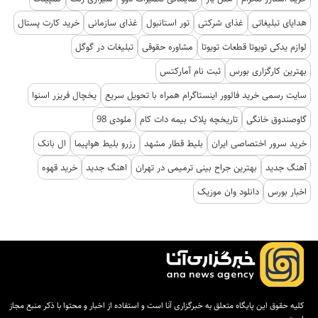
هدایای تبلیغاتی
غذای شرکتی
تور استانبول
غذای سازمانی
خرید کارت پستال
لوازم یدکی تویوتا قطعات تویوتا
مشاوره حقوقی
تبلیغات در گوگل
بهترین کارگزاری بورس
ثبت نام آمارکتس
سایت رسمی خرید فالوور اینستاگرام همراه با تحویل سریع
یخچال فریزر اسنوا
گاوصندوق خانگی
تاریخچه پلاک بیمه دات کام
ملودی 98
خرید سرور اختصاصی ایران
بلیط قطار مشهد
رزرو بلیط هواپیما
ال بانک
آهنگ جدید
بهترین جراح بینی ترمیمی در تهران
اهنگ جدید
خرید قهوه
اخبار بورس
دانلود وان موزیک
کلیه حقوق این پایگاه متعلق به خبرگزاری آنا است و استفاده از اخبار و محتوا با ذکر منبع مجاز