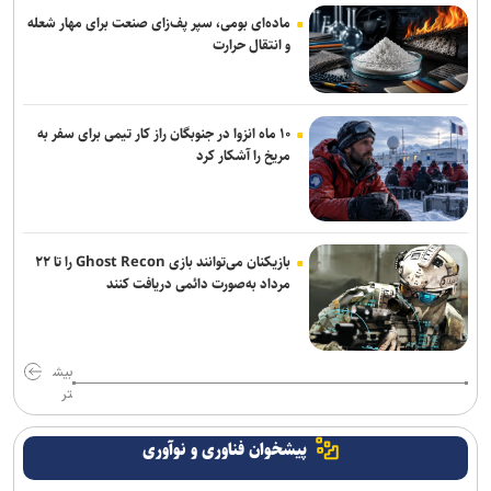
تدوین چارچوب ایرانی ـ اسلامی توسعه هوش‌مصنوعی مسئولانه ضرورت
ماده‌ای بومی، سپر پف‌زای صنعت برای مهار شعله
راه‌اندازی رصدخانه فناوری‌های قرآنی
و انتقال حرارت
حجت الاسلام خسروپناه در پیامی انتصاب محسن رضایی به دبیر شورای
عالی امنیت ملی را تبریک گفت
۱۰ ماه انزوا در جنوبگان راز کار تیمی برای سفر به
مریخ را آشکار کرد
بازیکنان می‌توانند بازی Ghost Recon را تا ۲۲
مرداد به‌صورت دائمی دریافت کنند
بیش
تر
پیشخوان فناوری و نوآوری