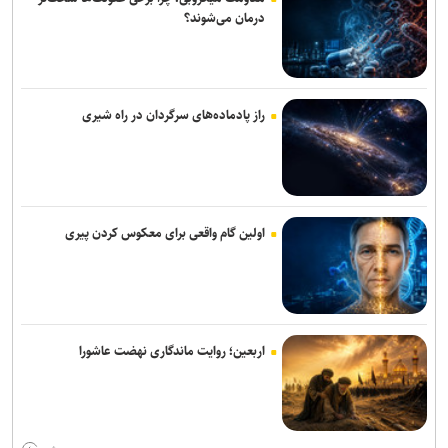
توان‌بالا/ بازتعریف مشاغل؛ راهکار موثر برای خروج از بن‌بست اشتغال+
درمان می‌شوند؟
فیلم
هوش مصنوعی می‌تواند به ایجاد واکسن‌های سرطان شخصی‌سازی‌شده‌تر
کمک کند
راز پادماده‌های سرگردان در راه شیری
بررسی آسیب‌پذیری هزار شهر ایران در برابر آلودگی هوا
پایان‌نامه‌ها و رساله‌ها در مسیر «هوش مصنوعی قرآنی» هدفمند می‌شوند/
باید مراقب خطاهای هوش مصنوعی در تولید محتوای قرآنی باشیم
اولین گام واقعی برای معکوس کردن پیری
معاون تحقیقات وزارت بهداشت: اینترنت دانشگاه‌ها در شرایط مشابه
جنگ قطع نمی‌شود/ بازنگری در مدیریت کادر درمان پس از جنگ ۴۰ روزه
هوش مصنوعی در خدمت پژوهش‌های قرآنی/ نخستین نشست کارگروه
تخصصی برگزار شد
اربعین؛ روایت ماندگاری نهضت عاشورا
اطلاعیه درخواست‌های مهمانی و انتقال در دانشگاه تهران برای سال
تحصیلی جدید
پیشرفت ۸۰ درصدی خاک‌برداری پروژه احداث دانشکده‌های علوم اجتماعی