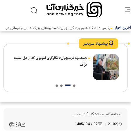
آخرین اخبار:
رئیس دانشگاه علوم پزشکی تهران: دستاوردهای بزرگ علمی و درمانی در
سالی دشوار رقم خورد
پیشنهاد سردبیر
ش‌های
«محمود فرشچیان» نگارگری امروزی که از دل سنت
ت
برآمد
دانشگاه
دانشگاه آزاد اسلامی
07 / 04 /1405
21:02