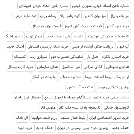
شماره تلفن امداد خودرو مدیران خودرو
شماره تلفن امداد خودرو هیوندای
موزیک وایرال
دیزلیران کانتین
کود پتاس بالا
رسانه رپاپ
کود مایع مرغی
خرید نقره آنلاین
قیمت ضایعات آهن امروز
قیمت ترازو دیجیتال
اندیشکده حکمرانی هوشمند
کشنده
پلی لیست جدید
بروکر ترندو
دانلود اهنگ
آپ تیون
دریافت طلای آبشده از میلی
خرید سکه پارسیان اقساطی
آهنگ جدید
خرید استارز تلگرام
هتل یار
نمایندگی تعمیرات دوو
شیرازی رنت
کمپینگ
هدایای تبلیغاتی
غذای شرکتی
تور استانبول
غذای سازمانی
خرید کارت پستال
لوازم یدکی تویوتا قطعات تویوتا
مشاوره حقوقی
تبلیغات در گوگل
بهترین کارگزاری بورس
ثبت نام آمارکتس
سایت رسمی خرید فالوور اینستاگرام همراه با تحویل سریع
یخچال فریزر اسنوا
گاوصندوق خانگی
تاریخچه پلاک بیمه دات کام
ملودی 98
خرید سرور اختصاصی ایران
بلیط قطار مشهد
رزرو بلیط هواپیما
ال بانک
آهنگ جدید
بهترین جراح بینی ترمیمی در تهران
اهنگ جدید
خرید قهوه