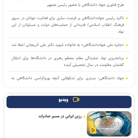
طرح فناوری جهاد دانشگاهی با حضور رئیس جمهور
تاکید رئیس جهاددانشگاهی بر فرصت سازی برای فعالیت جوانان در سپهر
فرهنگ انقلاب اسلامی/ قدردانی از حمایت‌های دولت و مسئولان از این
نهاد
«جایزه ملی جهاددانشگاهی» به خانواده شهید دکتر علی لاریجانی اعطا شد
برنامه‌ریزی نهاد نمایندگی مقام معظم رهبری در دانشگاه‌ها برای انتقال
گفتمان مقاومت در سال تحصیلی آینده
جهاد دانشگاهی؛ بستری برای شکوفایی آنچه بوروکراسی دانشگاهی به
بن‌بست کشانده است
جهاد علمی باید به مأموریت اصلی جامعه دانشگاهی برای تحقق «ایران
ویدیو
قوی» تبدیل شود
رزین ایرانی در مسیر صادرات
نتایج نهایی آزمون دکتری سال ۱۴۰۵ اواخر مرداد ماه اعلام می‌شود
نسخه بازگشت ایران به صدر تولید علم؛ تکیه بر نیروی انسانی و حمایت از