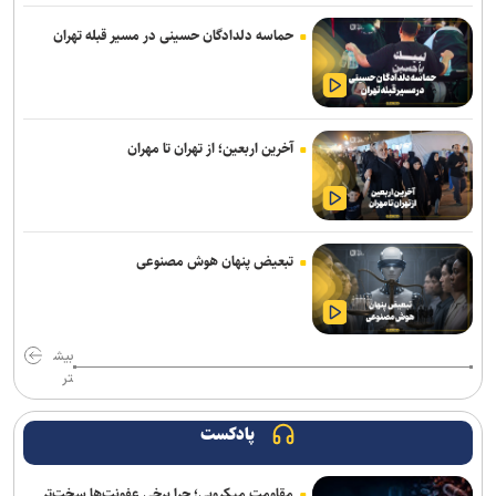
پژوهش
حماسه دلدادگان حسینی در مسیر قبله تهران
خبرنگاران، روایتگران حقیقت و همراهان توسعه آموزش و سلامت در
روزهای دشوار هستند
وزیر علوم: خبرنگاران در طول جنگ فقط روایتگر خسارت‌ها نبودند
آخرین اربعین؛ از تهران تا مهران
استکبار ستیزی در اندیشه رهبر شهید هدف راهبردی بود/ یازدهمین
اجلاسیه بین‌المللی «مجاهدان در غربت» برگزار می‌شود
بازگشت کاروان‌های دانشجویی دانشگاه آزاد تهران جنوب از پیاده‌روی
تبعیض پنهان هوش مصنوعی
اربعین حسینی
محدودیت تجهیزات و مواد مصرفی؛ مانع افزایش بی‌ضابطه ظرفیت
دانشجویان دندانپزشکی
بیش
تر
بازطراحی زیست‌بوم فناوری و نوآوری دانشگاه‌ها
بررسی راهکار‌های تاب آوری و خدمات مستمر آب در شرایط جنگی
پادکست
گام بلند جهاددانشگاهی برای رفع ناترازی انرژی با بومی‌سازی اینورترهای
مقاومت میکروبی؛ چرا برخی عفونت‌ها سخت‌تر