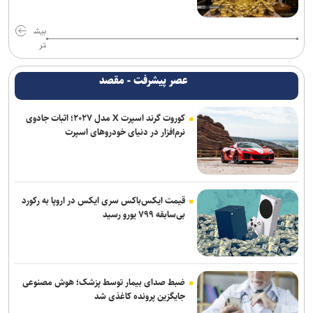
بیش
تر
عصر پیشرفت - مقصد
کوروت گرند اسپرت X مدل ۲۰۲۷؛ اثبات جادوی
نرم‌افزار در دنیای خودروهای اسپرت
قیمت ایکس‌باکس سری ایکس در اروپا به رکورد
بی‌سابقه ۷۹۹ یورو رسید
ضبط صدای بیمار توسط پزشک؛ هوش مصنوعی
جایگزین پرونده کاغذی شد