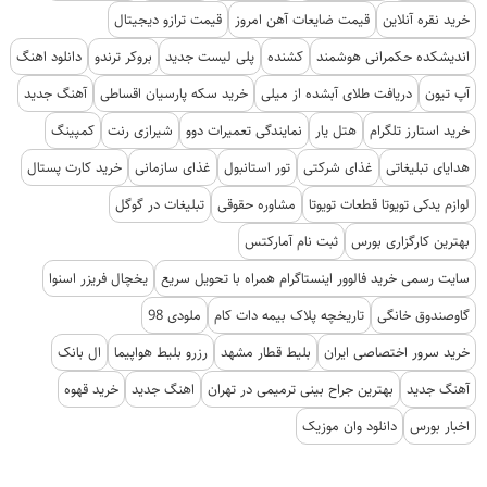
خرید نقره آنلاین
قیمت ضایعات آهن امروز
قیمت ترازو دیجیتال
اندیشکده حکمرانی هوشمند
کشنده
پلی لیست جدید
بروکر ترندو
دانلود اهنگ
آپ تیون
دریافت طلای آبشده از میلی
خرید سکه پارسیان اقساطی
آهنگ جدید
خرید استارز تلگرام
هتل یار
نمایندگی تعمیرات دوو
شیرازی رنت
کمپینگ
هدایای تبلیغاتی
غذای شرکتی
تور استانبول
غذای سازمانی
خرید کارت پستال
لوازم یدکی تویوتا قطعات تویوتا
مشاوره حقوقی
تبلیغات در گوگل
بهترین کارگزاری بورس
ثبت نام آمارکتس
سایت رسمی خرید فالوور اینستاگرام همراه با تحویل سریع
یخچال فریزر اسنوا
گاوصندوق خانگی
تاریخچه پلاک بیمه دات کام
ملودی 98
خرید سرور اختصاصی ایران
بلیط قطار مشهد
رزرو بلیط هواپیما
ال بانک
آهنگ جدید
بهترین جراح بینی ترمیمی در تهران
اهنگ جدید
خرید قهوه
اخبار بورس
دانلود وان موزیک