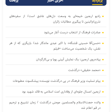
پربازدید
آخرین اخبار
پربحث
رادیو اربعین خیمه‌ای به وسعت دل‌های عاشق است/ از سفره‌های
نذری‌ام‌البنین تا پیگیری مطالبات زائران
صادرات فرهنگ از انتخاب درست آغاز می‌شود
«حسن‌آقا حسینی قشنگه» با اکبر عبدی ماندگار شد/ بازیگری که از هر
نقش، یک شخصیت می‌ساخت +فیلم
پیاده‌روی اربعین؛ یک نمایش آیینی پویا و بی‌کارگردان
«محمد حقیقی» درگذشت
پیام تسلیت وزیر فرهنگ در پی درگذشت نویسنده پیشکسوت مطبوعات
اربعین امسال جلوه‌ای از وفاداری امت اسلامی به قائد شهید بود
والده حجت‌الاسلام والمسلمین مومنی درگذشت / زمان تشییع و ترحیم
در قم اعلام شد