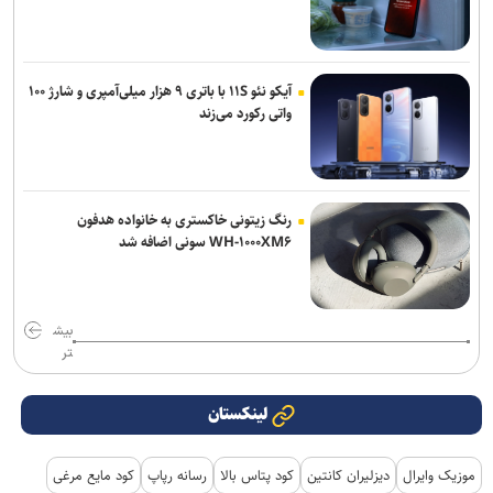
آیکو نئو ۱۱S با باتری ۹ هزار میلی‌آمپری و شارژ ۱۰۰
واتی رکورد می‌زند
رنگ زیتونی خاکستری به خانواده هدفون
WH-۱۰۰۰XM۶ سونی اضافه شد
بیش
تر
لینکستان
موزیک وایرال
دیزلیران کانتین
کود پتاس بالا
رسانه رپاپ
کود مایع مرغی