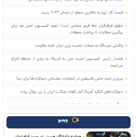
قیمت گاز اروپا به بالاترین سطح از ابتدای ۲۰۲۳ رسید
حقوق فرهنگیان خط قرمز مجلس است/ تعهد کمیسیون اصل نود برای
پیگیری مطالبات تا پرداخت معوقات
واکنش حزب‌الله به حملات نخست‌ وزیر لبنان علیه مقاومت
هشدار رئیس کمیسیون امنیت ملی به آمریکا: به زودی از منطقه اخراج
می‌شوید
پیروزی نامزد حامی فلسطین در انتخابات مقدماتی دموکرات‌ها برای سنا
دموکرات‌های کنگره آمریکا آمار تلفات جنگ با ایران را زیر سؤال بردند
جنگ رمضان و تولد نظم منطقه ای ایران
یمن: هشتمین نفتکش سعودی را در شمال دریای سرخ هدف قرار دادیم
ویدیو
سی‌بی‌اس: آمریکا بخش عمده ذخایر موشک‌های دوربرد خود را مصرف
حماسه دلدادگان حسینی در مسیر قبله تهران