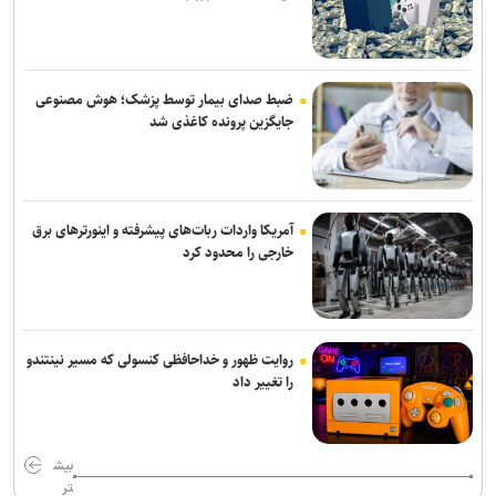
فایننشال‌تایمز: توافق احتمالی آمریکا و ایران اهداف اولیه ترامپ را محقق
نمی‌کند
انفجار در سوریه/ پهپادها در آسمان لاذقیه رویت شدند
ضبط صدای بیمار توسط پزشک؛ هوش مصنوعی
جایگزین پرونده کاغذی شد
شبکه اول روسیه: اربعین یکی از بزرگ‌ترین راهپیمایی‌های جهان است
آمریکا واردات ربات‌های پیشرفته و اینورترهای برق
خارجی را محدود کرد
روایت ظهور و خداحافظی کنسولی که مسیر نینتندو
را تغییر داد
بیش
تر