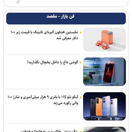
تر
فن بازار - مقصد
نخستین هدفون گیره‌ای ناتینگ با قیمت زیر ۱۰۰
دلار معرفی شد
گوشی داغ را داخل یخچال نگذارید!
آیکو نئو ۱۱S با باتری ۹ هزار میلی‌آمپری و شارژ ۱۰۰
واتی رکورد می‌زند
رنگ زیتونی خاکستری به خانواده هدفون