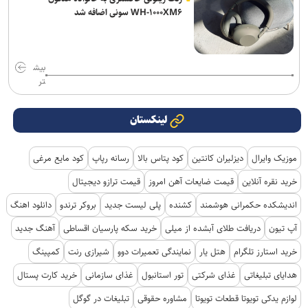
WH-۱۰۰۰XM۶ سونی اضافه شد
بیش
تر
لینکستان
موزیک وایرال
دیزلیران کانتین
کود پتاس بالا
رسانه رپاپ
کود مایع مرغی
خرید نقره آنلاین
قیمت ضایعات آهن امروز
قیمت ترازو دیجیتال
اندیشکده حکمرانی هوشمند
کشنده
پلی لیست جدید
بروکر ترندو
دانلود اهنگ
آپ تیون
دریافت طلای آبشده از میلی
خرید سکه پارسیان اقساطی
آهنگ جدید
خرید استارز تلگرام
هتل یار
نمایندگی تعمیرات دوو
شیرازی رنت
کمپینگ
هدایای تبلیغاتی
غذای شرکتی
تور استانبول
غذای سازمانی
خرید کارت پستال
لوازم یدکی تویوتا قطعات تویوتا
مشاوره حقوقی
تبلیغات در گوگل