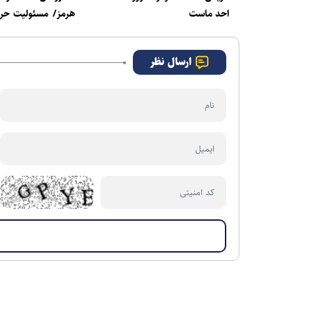
احد ماست
هرمز/ مسئولیت حر
اجازه از ایران بر عه
است
ارسال نظر