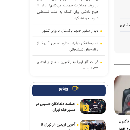
در روند مذاکرات حمایت می‌کنیم/ ایران از
هیچ تلاشی برای کمک به ملت فلسطین
دریغ نخواهد کرد
 گذاری
دیدار سفیر جدید پاکستان با وزیر کشور
عقب‌ماندگی تولید صنایع نظامی آمریکا از
برنامه‌های تسلیحاتی
قیمت گاز اروپا به بالاترین سطح از ابتدای
۲۰۲۳ رسید
دیپلماسی یا جنگ؟ غرب در برابر
دشوارترین انتخاب!
ویدیو
حقوق فرهنگیان خط قرمز مجلس است/
حماسه دلدادگان حسینی در
تعهد کمیسیون اصل نود برای پیگیری
مسیر قبله تهران
مطالبات تا پرداخت معوقات
تاکنون
آخرین اربعین؛ از تهران تا
وزارت خارجه قطر: تلاش‌ها برای کاهش
/ همه