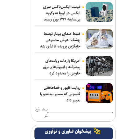
خاموش کردن شعله مقاومت در منطقه
قیمت ایکس‌باکس سری
است
ایکس در اروپا به رکورد
بی‌سابقه ۷۹۹ یورو رسید
پورجمشیدیان: مدیریت مصرف آب کیفیت
خدمات اربعین را ارتقا می‌دهد
ضبط صدای بیمار توسط
پزشک؛ هوش مصنوعی
جایگزین پرونده کاغذی شد
یحیی سریع: هدف حساس سعودی در
فرودگاه نجران با پهپاد هدف قرار گرفت
آمریکا واردات ربات‌های
مراسم عزاداری اربعین هیأت‌های
پیشرفته و اینورترهای برق
خارجی را محدود کرد
دانشجویی در جوار محل شهادت رهبر
انقلاب
روایت ظهور و خداحافظی
روسیه کشتی‌های حامل تسلیحات اوکراین
کنسولی که مسیر نینتندو را
تغییر داد
در بنادر اودسا را هدف قرار داد
بیش
سی‌بی‌اس: آمریکا بخش عمده ذخایر
تر
موشک‌های دوربرد خود را مصرف کرده
است
پیشخوان فناوری و نوآوری