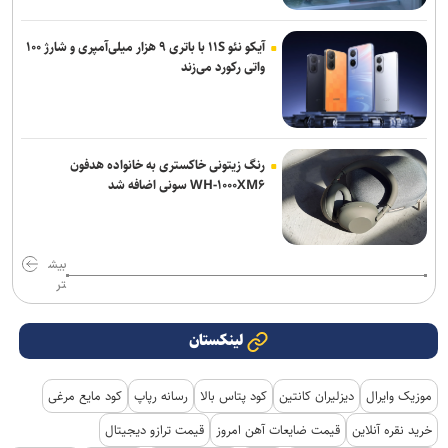
آیکو نئو ۱۱S با باتری ۹ هزار میلی‌آمپری و شارژ ۱۰۰
واتی رکورد می‌زند
رنگ زیتونی خاکستری به خانواده هدفون
WH-۱۰۰۰XM۶ سونی اضافه شد
بیش
تر
لینکستان
موزیک وایرال
دیزلیران کانتین
کود پتاس بالا
رسانه رپاپ
کود مایع مرغی
خرید نقره آنلاین
قیمت ضایعات آهن امروز
قیمت ترازو دیجیتال