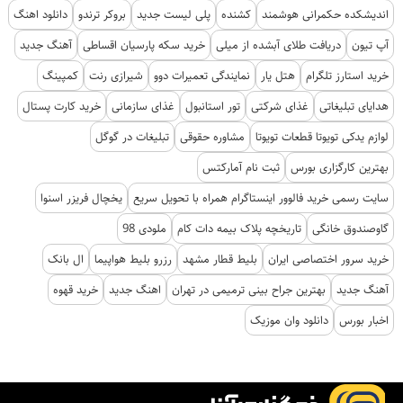
اندیشکده حکمرانی هوشمند
کشنده
پلی لیست جدید
بروکر ترندو
دانلود اهنگ
آپ تیون
دریافت طلای آبشده از میلی
خرید سکه پارسیان اقساطی
آهنگ جدید
خرید استارز تلگرام
هتل یار
نمایندگی تعمیرات دوو
شیرازی رنت
کمپینگ
هدایای تبلیغاتی
غذای شرکتی
تور استانبول
غذای سازمانی
خرید کارت پستال
لوازم یدکی تویوتا قطعات تویوتا
مشاوره حقوقی
تبلیغات در گوگل
بهترین کارگزاری بورس
ثبت نام آمارکتس
سایت رسمی خرید فالوور اینستاگرام همراه با تحویل سریع
یخچال فریزر اسنوا
گاوصندوق خانگی
تاریخچه پلاک بیمه دات کام
ملودی 98
خرید سرور اختصاصی ایران
بلیط قطار مشهد
رزرو بلیط هواپیما
ال بانک
آهنگ جدید
بهترین جراح بینی ترمیمی در تهران
اهنگ جدید
خرید قهوه
اخبار بورس
دانلود وان موزیک