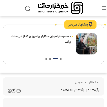
پیشنهاد سردبیر
ش‌های
«محمود فرشچیان» نگارگری امروزی که از دل سنت
ت
برآمد
استانها
عمومی
12 / 03 /1405
15:24