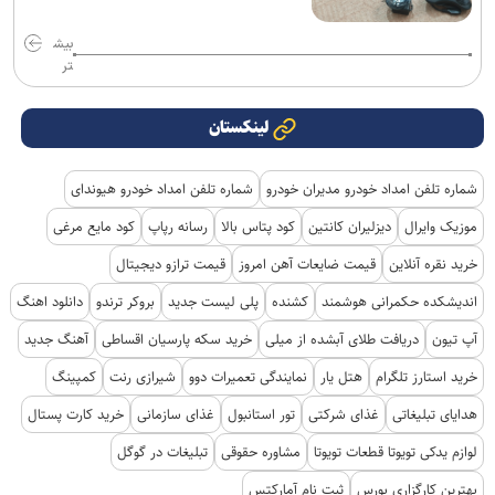
بیش
تر
لینکستان
شماره تلفن امداد خودرو مدیران خودرو
شماره تلفن امداد خودرو هیوندای
موزیک وایرال
دیزلیران کانتین
کود پتاس بالا
رسانه رپاپ
کود مایع مرغی
خرید نقره آنلاین
قیمت ضایعات آهن امروز
قیمت ترازو دیجیتال
اندیشکده حکمرانی هوشمند
کشنده
پلی لیست جدید
بروکر ترندو
دانلود اهنگ
آپ تیون
دریافت طلای آبشده از میلی
خرید سکه پارسیان اقساطی
آهنگ جدید
خرید استارز تلگرام
هتل یار
نمایندگی تعمیرات دوو
شیرازی رنت
کمپینگ
هدایای تبلیغاتی
غذای شرکتی
تور استانبول
غذای سازمانی
خرید کارت پستال
لوازم یدکی تویوتا قطعات تویوتا
مشاوره حقوقی
تبلیغات در گوگل
بهترین کارگزاری بورس
ثبت نام آمارکتس