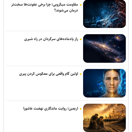
مقاومت میکروبی؛ چرا برخی عفونت‌ها سخت‌تر
شمار مصدومان حریق کارخانه فندک نصیرآباد به ۱۴ نفر رسید
درمان می‌شوند؟
خون پاک شهدای دانش‌آموز مدرسه شجره طیبه میناب پیوند ملت ایران را
مستحکم‌تر کرد
اتوبوس‌های منتهی به حرم مطهر رضوی در تاریخ ۲۱ و ۲۲ مردادماه رایگان
راز پادماده‌های سرگردان در راه شیری
است
انهدام مهمات عمل‌نکرده در پاکدشت؛ احتمال شنیده‌شدن صدای انفجار
اولین گام واقعی برای معکوس کردن پیری
اربعین؛ روایت ماندگاری نهضت عاشورا