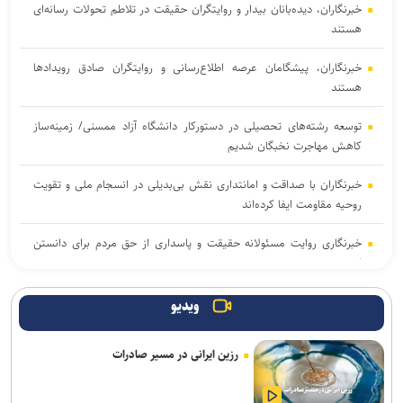
خبرنگاران، دیده‌بانان بیدار و روایتگران حقیقت در تلاطم تحولات رسانه‌ای
هستند
خبرنگاران، پیشگامان عرصه اطلاع‌رسانی و روایتگران صادق رویداد‌ها
هستند
توسعه رشته‌های تحصیلی در دستورکار دانشگاه آزاد ممسنی/ زمینه‌ساز
کاهش مهاجرت نخبگان شدیم
خبرنگاران با صداقت و امانتداری نقش بی‌بدیلی در انسجام ملی و تقویت
روحیه مقاومت ایفا کرده‌اند
خبرنگاری روایت مسئولانه حقیقت و پاسداری از حق مردم برای دانستن
است
«روز خبرنگار» پاسداشت کسانی است که برای اعتلای آگاهی عمومی از
ویدیو
هیچ کوششی فروگذار نیستند
رزین ایرانی در مسیر صادرات
خبرنگاران با انعکاس اخبار و مطالبات حقیقی به رشد فرهنگ عمومی و
دستیابی مردم به حقوق‌شان کمک می‌کنند