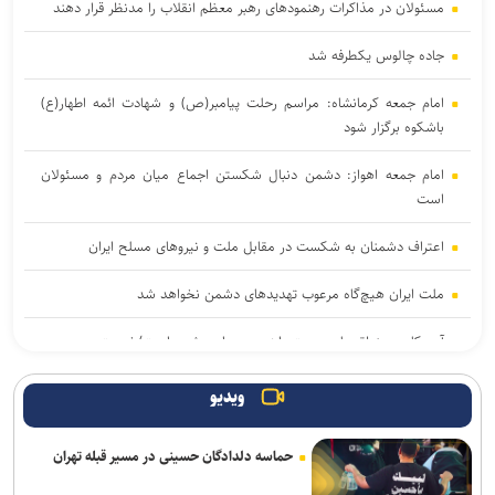
مسئولان در مذاکرات رهنمود‌های رهبر معظم انقلاب را مدنظر قرار دهند
جاده چالوس یکطرفه شد
امام جمعه کرمانشاه: مراسم رحلت پیامبر(ص) و شهادت ائمه اطهار(ع)
باشکوه برگزار شود
امام جمعه اهواز: دشمن دنبال شکستن اجماع میان مردم و مسئولان
است
اعتراف دشمنان به شکست در مقابل ملت و نیرو‌های مسلح ایران
ملت ایران هیچ‌گاه مرعوب تهدید‌های دشمن نخواهد شد
آمریکا در منطقه با بن‌بست راهبردی مواجه شده است/خدمت به مردم و
صرفه‌جویی در مصرف انرژی
ویدیو
امام‌ جمعه کرج: خبرنگاری یک رسالت است، نه صرفاً یک شغل/انتقاد از
کوتاهی در اجرای قانون عفاف و حجاب
حماسه دلدادگان حسینی در مسیر قبله تهران
نمی‌توان به دشمن اعتماد کرد؛ نقض مکرر تفاهم‌نامه این را ثابت کرد