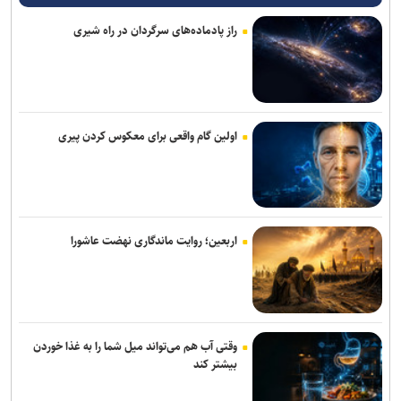
راز پادماده‌های سرگردان در راه شیری
زلزله‌ای به بزرگی ۴,۶ گلباف کرمان را لرزاند
۳ کشته بر اثر تصادف زنجیره‌ای در محور سرمست ـ گیلانغرب
واکاوی چالش‌های زنجیره ارزش در صنعت نساجی و ارائه راهکارهای
دانشگاهی/۱۰۰ هکتار زمین و ۱۰ شهرستان؛ طرح جامع خورشیدی دانشگاه
اولین گام واقعی برای معکوس کردن پیری
آزاد یزد کلید خورد
سواد الگوریتمی نقادانه؛ ضرورتی انکارناپذیر برای دانشجویان در عصر
هوش مصنوعی
اربعین؛ روایت ماندگاری نهضت عاشورا
خبرنگاری حرفه‌ای مسئولیتی برای جست‌وجوی حقیقت، مطالبه‌گری آگاهانه
و روایت دقیق و منصفانه رویدادهاست
خبرنگاران، دیده‌بانان بیدار و روایتگران حقیقت در تلاطم تحولات رسانه‌ای
هستند
وقتی آب هم می‌تواند میل شما را به غذا خوردن
بیشتر کند
خبرنگاران دیده‌بانان بیدار و پرچمداران صادق جهاد تبیین هستند