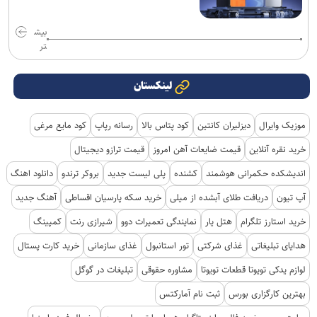
بیش
تر
لینکستان
موزیک وایرال
دیزلیران کانتین
کود پتاس بالا
رسانه رپاپ
کود مایع مرغی
خرید نقره آنلاین
قیمت ضایعات آهن امروز
قیمت ترازو دیجیتال
اندیشکده حکمرانی هوشمند
کشنده
پلی لیست جدید
بروکر ترندو
دانلود اهنگ
آپ تیون
دریافت طلای آبشده از میلی
خرید سکه پارسیان اقساطی
آهنگ جدید
خرید استارز تلگرام
هتل یار
نمایندگی تعمیرات دوو
شیرازی رنت
کمپینگ
هدایای تبلیغاتی
غذای شرکتی
تور استانبول
غذای سازمانی
خرید کارت پستال
لوازم یدکی تویوتا قطعات تویوتا
مشاوره حقوقی
تبلیغات در گوگل
بهترین کارگزاری بورس
ثبت نام آمارکتس