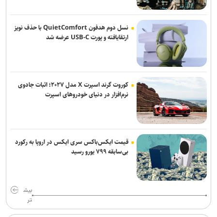
روحیه مقاومت ایفا کرده‌اند
توقیف کامیون با راننده ۸ ساله در اصفهان!
نسل دوم هدفون QuietComfort با حذف نویز
ارتقایافته و پورت USB-C عرضه شد
کوروت گرند اسپرت X مدل ۲۰۲۷؛ اثبات جادوی
نرم‌افزار در دنیای خودروهای اسپرت
قیمت ایکس‌باکس سری ایکس در اروپا به رکورد
بی‌سابقه ۷۹۹ یورو رسید
بیش
تر