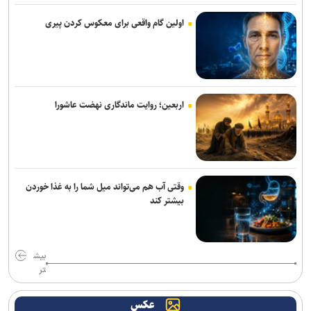
محقق شد
اولین گام واقعی برای معکوس کردن پیری
ورود بیش از ۳۳۰۰ زائر افغانستانی از مرز دوغارون به ایران
وزیر راه: تکمیل مسکن مهر و اتصال ریلی پردیس با جدیت دنبال می‌شود
پایش ۶۲ طرح بهینه‌سازی انرژی و کاهش ۱۸۰۰ مگاواتی بار مصرفی در
اربعین؛ روایت ماندگاری نهضت عاشورا
کشور/صرفه اقتصادی ۴ برابری بهینه‌سازی نسبت به نیروگاه‌سازی
از تحقق ۹۳ درصدی درآمد‌های ۱۴۰۴ تا رد مالیات یک‌درصدی بر
تراکنش‌های بانکی
وقتی آب هم می‌تواند میل شما را به غذا خوردن
سامانه جامع پایش آب و برق کشور راه اندازی می‌شود
بیشتر کند
فناوری، کلید عبور از تغییرات اقلیمی در بخش کشاورزی / ضرورت انتقال
دانش فنی و نوسازی بذرها برای تضمین امنیت غذایی
بیش
تغییر ریل معدن‌کاری با هوش مصنوعی/ درمان شکاف ۱۵ ساله
تر
تکنولوژیک در معادن ایران
عکس
پیش بینی رگبار و رعدوبرق در ارتفاعات شمال کشور/ تداوم وزش باد