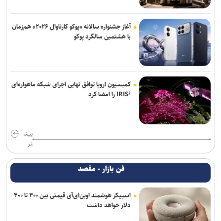
آغاز جشنواره سالانه «پوکو کارناوال ۲۰۲۶» هم‌زمان
با هشتمین سالگرد پوکو
کمیسیون اروپا توافق نهایی اجرای شبکه ماهواره‌ای
IRIS² را امضا کرد
بیش
تر
فن بازار - مقصد
اسپیکر هوشمند اوپن‌ای‌آی قیمتی بین ۳۰۰ تا ۴۰۰
دلار خواهد داشت