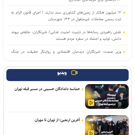
۱۲ میلیون هکتار از زمین‌های کشاورزی سند ندارند / اجرای قانون الزام به
ثبت رسمی معاملات غیرمنقول در ۱۴۳ شهرستان
نقش راهبردی رسانه‌ها در تثبیت امنیت غذایی/ خبرنگاران، حلقه‌ی پیوند
دانش، تولید و اعتماد در سفره مردم هستند
وزیر صمت: خبرنگاران دیده‌بان اقتصادی و روایتگر حقیقت در جنگ
رسانه‌ای هستند
رکوردشکنی در اولین روز هفته؛ شاخص بورس در ابتدای معاملات بیش از
ویدیو
۱۲۴ هزار واحد افزایش یافت
حماسه دلدادگان حسینی در مسیر قبله تهران
ترسیم نقشه راه واگذاری اراضی در شهرک‌های صنعتی تهران/ ۳۸ لکه
صنعتی غیرمجاز فاقد حمایت قانونی هستند
تردد روان در محور‌های شمالی کشور/ محور بندرعباس–لار مسدود است
آخرین اربعین؛ از تهران تا مهران
تداوم رگبار و رعدوبرق در ارتفاعات شمال‌غرب و البرز/ وزش باد شدید و
گردوخاک در نقاط مختلف کشور