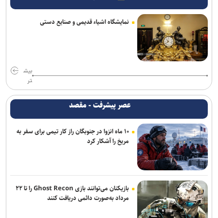
شدید و گردوخاک در شرق
نمایشگاه اشیاء قدیمی و صنایع دستی
صنعت انرژی در مسیربازآفرینی/ ناترازی انرژی از بحران مقطعی تا ضرورت
جراحی حکمرانی
وزیر نفت: رسانه‌ها جلوه‌های ایثار کارکنان صنعت نفت را منعکس کردند
بیش
تر
گذار از حمایت‌گریِ معیشتی به توانمندسازی ساختارمند/ بازتعریف پارادایم
محرومیت‌زدایی در بنیاد مستضعفان
عصر پیشرفت - مقصد
رشد ۳۹ هزار واحدی شاخص بورس
۱۰ ماه انزوا در جنوبگان راز کار تیمی برای سفر به
لزوم تقویت ذخایر کالاهای اساسی
مریخ را آشکار کرد
استمرار فرآیند تسویه وجوه اتحادیه‌های صنفی
بازیکنان می‌توانند بازی Ghost Recon را تا ۲۲
مرداد به‌صورت دائمی دریافت کنند