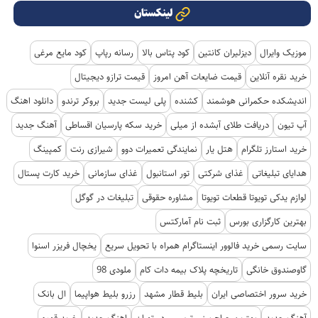
لینکستان
موزیک وایرال
دیزلیران کانتین
کود پتاس بالا
رسانه رپاپ
کود مایع مرغی
خرید نقره آنلاین
قیمت ضایعات آهن امروز
قیمت ترازو دیجیتال
اندیشکده حکمرانی هوشمند
کشنده
پلی لیست جدید
بروکر ترندو
دانلود اهنگ
آپ تیون
دریافت طلای آبشده از میلی
خرید سکه پارسیان اقساطی
آهنگ جدید
خرید استارز تلگرام
هتل یار
نمایندگی تعمیرات دوو
شیرازی رنت
کمپینگ
هدایای تبلیغاتی
غذای شرکتی
تور استانبول
غذای سازمانی
خرید کارت پستال
لوازم یدکی تویوتا قطعات تویوتا
مشاوره حقوقی
تبلیغات در گوگل
بهترین کارگزاری بورس
ثبت نام آمارکتس
سایت رسمی خرید فالوور اینستاگرام همراه با تحویل سریع
یخچال فریزر اسنوا
گاوصندوق خانگی
تاریخچه پلاک بیمه دات کام
ملودی 98
خرید سرور اختصاصی ایران
بلیط قطار مشهد
رزرو بلیط هواپیما
ال بانک
آهنگ جدید
بهترین جراح بینی ترمیمی در تهران
اهنگ جدید
خرید قهوه