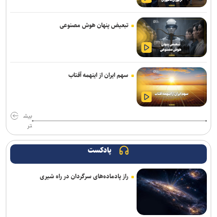
وزیر نیرو: مصرف برق از روند خطی به رشد شتابان رسیده است/ ۱۵۰
میلیارد مترمکعب بدهی آبی داریم
تبعیض پنهان هوش مصنوعی
تأکید معاون مهندسی سازمان بنادر بر تسریع در تکمیل پروژه‌های عمرانی
بندر امیرآباد
سهم ایران از اینهمه آفتاب
وزیر راه و شهرسازی: رسانه‌ها در صیانت از حقیقت و انسجام ملی نقشی
بی‌بدیل دارند
فروش دور جدید بلیت های زیارتی از ۱۷ مرداد / بلیت برگشت را از مبدأ
بیش
سفر تهیه کنید
تر
مدنی‌زاده: رسانه‌های مسئول، سرمایه‌ای ارزشمند برای حکمرانی اقتصادی
کارآمد هستند
پادکست
خبرنگاران دیده‌بانان آگاه جامعه هستند
راز پادماده‌های سرگردان در راه شیری
همتی: رسانه‌ها، رکن اعتمادآفرین در نظام اقتصادی کشور
ثبت رکورد ۱۰ هزار جایگزینی موفق/ بهینه‌سازی انرژی با مشارکت همگانی