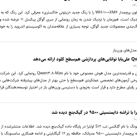
سونی نسخه تازه‌ای از هدفون پرچمدار WH-۱۰۰۰XM۶ را با رنگ جدید «زیتونی خاکستری» معرفی کرد. این رنگ که به
طیف‌های طبیعی و مات نزدیک است، هم‌زمان با نزدیک شدن به زمان رونمایی از سری گوگل پیکس
‌بندی محصولات جدید گوگل، توجه بسیاری از علاقه‌مندان به اکوسیستم اندروید را به خود
مدل‌های وزن‌باز
شرکت علی‌بابا از جدیدترین و قدرتمندترین مدل هوش مصنوعی خود با نام Qwen۳.۸-Max رونمایی کرد. این شرکت
برخی آزمون‌های تخصصی عملکردی هم‌سطح یا حتی بهتر از مدل‌های پیشرفته شرکت‌هایی ما
گر رقبای مطرح دارد و قرار است به‌زودی با دسترسی وزن‌های باز در اختیار توسعه‌دهندگان قرار
تبلت پرچمدار آینده سامسونگ با نام گلکسی تب S۱۲ اولترا در پایگاه داده گیک‌بنچ دیده شد. اطلاعات منتشرشده ا
بنچمارک، استفاده از تراشه پرچمدار دایمنسیتی ۹۵۰۰ مدیاتک، حافظه رم ۱۲ گیگابایتی و ادامه همکاری سامسون