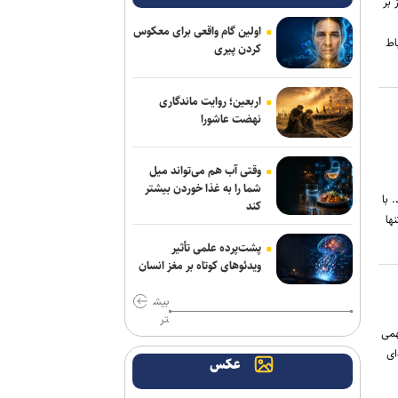
 بر
جدایی قطعی رضاییان از استقلال +
عکس
اولین گام واقعی برای معکوس
اط
کردن پیری
اعلام فیلم‌های سینمایی و تلویزیونی آخر
هفته تلویزیون در نیمه مرداد ماه
اربعین؛ روایت ماندگاری
نهضت عاشورا
دیدار سفیر جدید پاکستان با وزیر کشور
عقب‌ماندگی تولید صنایع نظامی آمریکا از
وقتی آب هم می‌تواند میل
برنامه‌های تسلیحاتی
شما را به غذا خوردن بیشتر
 با
کند
«مرد عنکبوتی: روزی نو» در ۶ روز یک
نها
میلیارد دلاری شد
پشت‌پرده علمی تأثیر
ویدئو‌های کوتاه بر مغز انسان
قیمت گاز اروپا به بالاترین سطح از ابتدای
۲۰۲۳ رسید
بیش
تر
ر شاسی‌بلند جدید اومودا ۴، گام مهمی
تشییع و خاکسپاری پیکر مریم همتیان در
ای
قطعه هنرمندان بهشت زهرا
عکس
کسب رتبه یک دانشگاه آزاد قزوین در