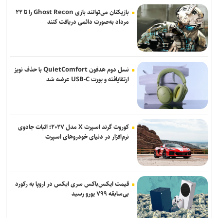
خبرنگاری حرفه‌ای مسئولیتی برای جست‌وجوی حقیقت، مطالبه‌گری آگاهانه
بازیکنان می‌توانند بازی Ghost Recon را تا ۲۲
و روایت دقیق و منصفانه رویدادهاست
مرداد به‌صورت دائمی دریافت کنند
خبرنگاران با مسئولیت‌پذیری و تعهد در مسیر صیانت از حقیقت و انعکاس
صدای مردم گام برمی‌دارند
توقیف کامیون با راننده ۸ ساله در اصفهان!
نسل دوم هدفون QuietComfort با حذف نویز
ارتقایافته و پورت USB-C عرضه شد
کوروت گرند اسپرت X مدل ۲۰۲۷؛ اثبات جادوی
نرم‌افزار در دنیای خودروهای اسپرت
قیمت ایکس‌باکس سری ایکس در اروپا به رکورد
بی‌سابقه ۷۹۹ یورو رسید