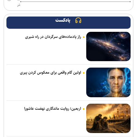
تر
واکاوی چالش‌های زنجیره ارزش در صنعت نساجی و ارائه راهکارهای
دانشگاهی/۱۰۰ هکتار زمین و ۱۰ شهرستان؛ طرح جامع خورشیدی دانشگاه
آزاد یزد کلید خورد
پادکست
خبرنگاران دیده‌بانان بیدار و پرچمداران صادق جهاد تبیین هستند
راز پادماده‌های سرگردان در راه شیری
خبرنگاران، دیده‌بانان بیدار و روایتگران حقیقت در تلاطم تحولات رسانه‌ای
هستند
خبرنگاران، پیشگامان عرصه اطلاع‌رسانی و روایتگران صادق رویداد‌ها
هستند
اولین گام واقعی برای معکوس کردن پیری
توسعه رشته‌های تحصیلی در دستورکار دانشگاه آزاد ممسنی/ زمینه‌ساز
کاهش مهاجرت نخبگان شدیم
سواد الگوریتمی نقادانه؛ ضرورتی انکارناپذیر برای دانشجویان در عصر
اربعین؛ روایت ماندگاری نهضت عاشورا
هوش مصنوعی
خبرنگاران با صداقت و امانتداری نقش بی‌بدیلی در انسجام ملی و تقویت
روحیه مقاومت ایفا کرده‌اند