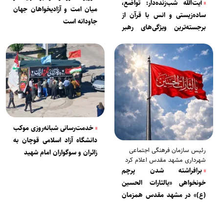
آیت‌الله شب‌زنده‌دار: تواضع،
میان امت و آزادیخواهان جهان
ساده‌زیستی و انس با قرآن از
جاودانه است
برجسته‌ترین ویژگی‌های رهبر
شهید انقلاب بود
خدمت‌رسانی شبانه‌روزی موکب
دانشگاه آزاد اسلامی قوچان به
رئیس سازمان فرهنگی اجتماعی
زائران و سوگواران امام شهید
شهرداری مشهد مقدس اعلام کرد
برافراشته شدن پرچم
خونخواهی «یالثارات الحسین
(ع)» در مشهد مقدس همزمان
با تشییع رهبر شهید