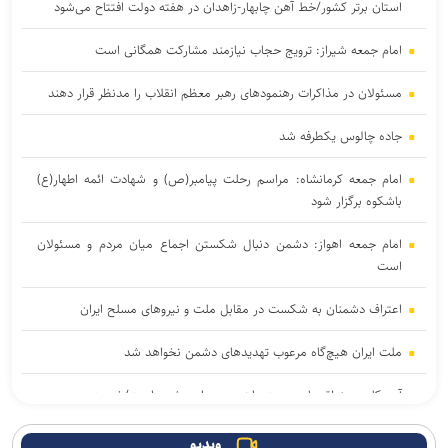
استان برتر کشور/خط آهن چابهار-زاهدان در هفته دولت افتتاح می‌شود
امام جمعه شیراز: ترویج حجاب نیازمند مشارکت همگانی است
مسئولان در مذاکرات رهنمود‌های رهبر معظم انقلاب را مدنظر قرار دهند
جاده چالوس یکطرفه شد
امام جمعه کرمانشاه: مراسم رحلت پیامبر(ص) و شهادت ائمه اطهار(ع)
باشکوه برگزار شود
امام جمعه اهواز: دشمن دنبال شکستن اجماع میان مردم و مسئولان
است
اعتراف دشمنان به شکست در مقابل ملت و نیرو‌های مسلح ایران
ملت ایران هیچ‌گاه مرعوب تهدید‌های دشمن نخواهد شد
آمریکا در منطقه با بن‌بست راهبردی مواجه شده است/خدمت به مردم و
صرفه‌جویی در مصرف انرژی
ویدیو