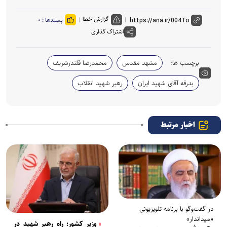
گزارش خطا
پسندها :
۰
اشتراک گذاری
برچسب ها:
مشهد مقدس
محمدرضا قلندرشریف
بدرقه آقای شهید ایران
رهبر شهید انقلاب
اخبار مرتبط
در گفت‌و‌گو با برنامه تلویزیونی
«میداندار»
وزیر کشور: راه رهبر شهید در