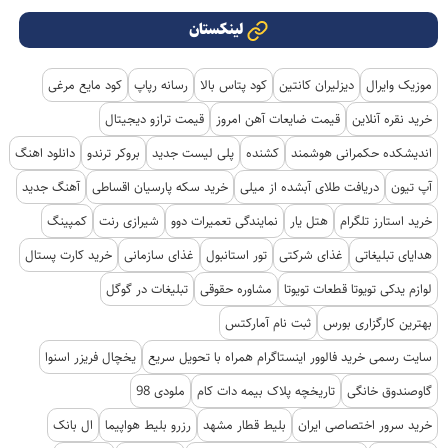
لینکستان
موزیک وایرال
دیزلیران کانتین
کود پتاس بالا
رسانه رپاپ
کود مایع مرغی
خرید نقره آنلاین
قیمت ضایعات آهن امروز
قیمت ترازو دیجیتال
اندیشکده حکمرانی هوشمند
کشنده
پلی لیست جدید
بروکر ترندو
دانلود اهنگ
آپ تیون
دریافت طلای آبشده از میلی
خرید سکه پارسیان اقساطی
آهنگ جدید
خرید استارز تلگرام
هتل یار
نمایندگی تعمیرات دوو
شیرازی رنت
کمپینگ
هدایای تبلیغاتی
غذای شرکتی
تور استانبول
غذای سازمانی
خرید کارت پستال
لوازم یدکی تویوتا قطعات تویوتا
مشاوره حقوقی
تبلیغات در گوگل
بهترین کارگزاری بورس
ثبت نام آمارکتس
سایت رسمی خرید فالوور اینستاگرام همراه با تحویل سریع
یخچال فریزر اسنوا
گاوصندوق خانگی
تاریخچه پلاک بیمه دات کام
ملودی 98
خرید سرور اختصاصی ایران
بلیط قطار مشهد
رزرو بلیط هواپیما
ال بانک