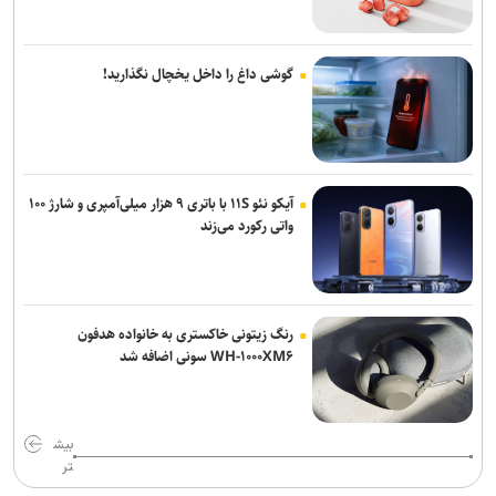
گوشی داغ را داخل یخچال نگذارید!
آیکو نئو ۱۱S با باتری ۹ هزار میلی‌آمپری و شارژ ۱۰۰
واتی رکورد می‌زند
رنگ زیتونی خاکستری به خانواده هدفون
WH-۱۰۰۰XM۶ سونی اضافه شد
بیش
تر