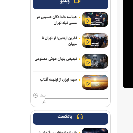
ویدیو
حماسه دلدادگان حسینی در
مسیر قبله تهران
آخرین اربعین؛ از تهران تا
مهران
تبعیض پنهان هوش مصنوعی
سهم ایران از اینهمه آفتاب
بیش
تر
پادکست
راز پادماده‌های سرگردان در