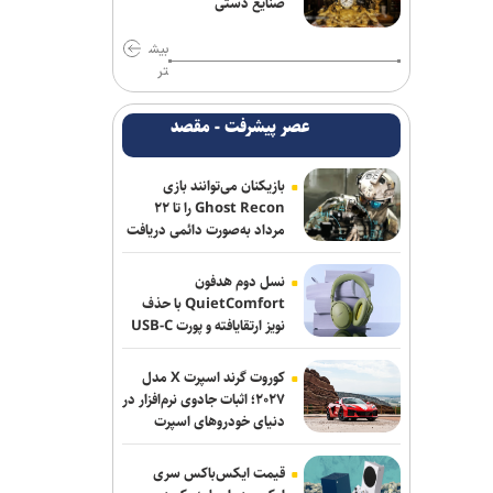
صنایع دستی
بیش
تر
عصر پیشرفت - مقصد
بازیکنان می‌توانند بازی
Ghost Recon را تا ۲۲
مرداد به‌صورت دائمی دریافت
کنند
نسل دوم هدفون
QuietComfort با حذف
نویز ارتقایافته و پورت USB-C
عرضه شد
کوروت گرند اسپرت X مدل
۲۰۲۷؛ اثبات جادوی نرم‌افزار در
دنیای خودروهای اسپرت
قیمت ایکس‌باکس سری