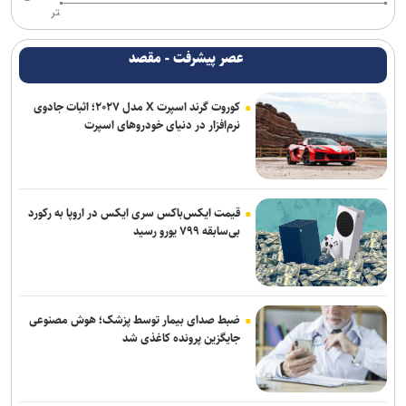
تر
عصر پیشرفت - مقصد
کوروت گرند اسپرت X مدل ۲۰۲۷؛ اثبات جادوی
نرم‌افزار در دنیای خودروهای اسپرت
قیمت ایکس‌باکس سری ایکس در اروپا به رکورد
بی‌سابقه ۷۹۹ یورو رسید
ضبط صدای بیمار توسط پزشک؛ هوش مصنوعی
جایگزین پرونده کاغذی شد