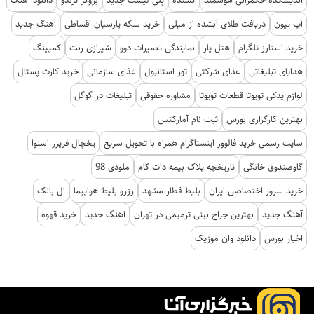
اندیشکده حکمرانی هوشمند
کشنده
پلی لیست جدید
بروکر ترندو
دانلود اهنگ
آپ تیون
دریافت طلای آبشده از میلی
خرید سکه پارسیان اقساطی
آهنگ جدید
خرید استارز تلگرام
هتل یار
نمایندگی تعمیرات دوو
شیرازی رنت
کمپینگ
هدایای تبلیغاتی
غذای شرکتی
تور استانبول
غذای سازمانی
خرید کارت پستال
لوازم یدکی تویوتا قطعات تویوتا
مشاوره حقوقی
تبلیغات در گوگل
بهترین کارگزاری بورس
ثبت نام آمارکتس
سایت رسمی خرید فالوور اینستاگرام همراه با تحویل سریع
یخچال فریزر اسنوا
گاوصندوق خانگی
تاریخچه پلاک بیمه دات کام
ملودی 98
خرید سرور اختصاصی ایران
بلیط قطار مشهد
رزرو بلیط هواپیما
ال بانک
آهنگ جدید
بهترین جراح بینی ترمیمی در تهران
اهنگ جدید
خرید قهوه
اخبار بورس
دانلود وان موزیک