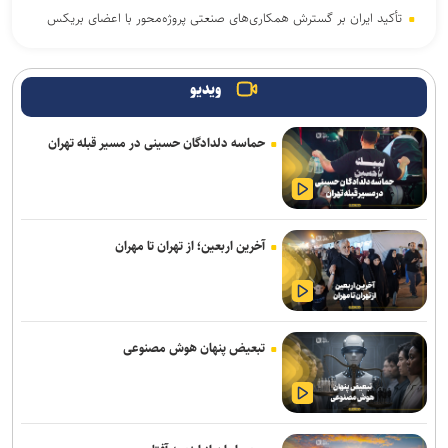
تأکید ایران بر گسترش همکاری‌های صنعتی پروژه‌محور با اعضای بریکس
ایران، شریک راهبردی اتحادیه اقتصادی اوراسیا در مسیر توسعه تجارت و
همگرایی منطقه‌ای
ویدیو
اقتصاد معیشتی و حکمرانی دانشگاهی/ واکاوی چهار ضلع جامعه
حماسه دلدادگان حسینی در مسیر قبله تهران
دانشگاهی در رقابت منطقه‌ای نخبگان
رگبار و رعدوبرق در راه شمال کشور؛ تهران خنک‌تر می‌شود
لغو افزایش تعرفه و تصاعد پلکانی بهای برق مشترکین کشاورزی
آخرین اربعین؛ از تهران تا مهران
افزایش سابقه خدمت الزامی برای بازنشستگی بر اساس قانون برنامه هفتم
از ابتدای اجرای طرح مهتاب ۱۹۴ هزار انشعاب غیر مجاز از شبکه برق
جمع آوری شد
تبعیض پنهان هوش مصنوعی
تردد ۵.۸ میلیون زائر حسینی از مرز‌های اربعینی در سفر‌های رفت و
برگشت به ثبت رسید