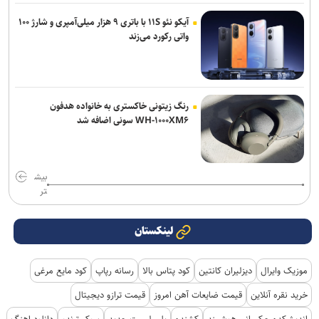
آیکو نئو ۱۱S با باتری ۹ هزار میلی‌آمپری و شارژ ۱۰۰
واتی رکورد می‌زند
رنگ زیتونی خاکستری به خانواده هدفون
WH-۱۰۰۰XM۶ سونی اضافه شد
بیش
تر
لینکستان
موزیک وایرال
دیزلیران کانتین
کود پتاس بالا
رسانه رپاپ
کود مایع مرغی
خرید نقره آنلاین
قیمت ضایعات آهن امروز
قیمت ترازو دیجیتال