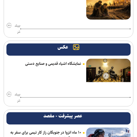
قالیباف: قلم، امتداد شمشیر عدالت و رسانه، سنگر پاسداری از حقیقت
است
مخبر: قلمِ خبرنگارِ ایرانی از سلاح دشمن کاراتر است
بیش
تر
ادعای حکومت جولانی درباره خنثی‌سازی عملیات داعش در دمشق
عکس
۱۱ سناتور دموکرات خواستار خروج آمریکا از جنگ با ایران شدند
تبعات جنگ دامن اسرائیل را هم گرفت/ نتانیاهو به دنبال افزایش ۱۴
نمایشگاه اشیاء قدیمی و صنایع دستی
میلیارد دلاری بودجه نظامی در بحبوحه بحران اقتصادی
پیام وزیر کشور به مناسبت روز خبرنگار
روسیه: رقابت برای دبیرکلی سازمان ملل همچنان باز است
بیش
تر
یورش صهیونیست‌ها به چند منطقه در کرانه باختری
عصر پیشرفت - مقصد
ارسال بیش از ۲۵۰۰ محموله سلاح هند برای رژیم صهیونیستی
۱۰ ماه انزوا در جنوبگان راز کار تیمی برای سفر به
عارف: جنگ اصلی امروز، جنگ روایت‌ها بر سر امید و هویت ملی است