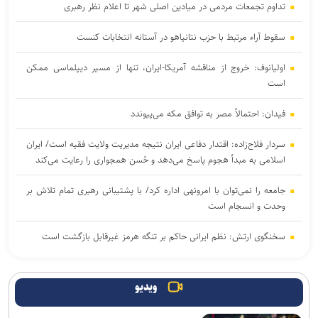
تداوم تجمعات مردمی در میادین اصلی شهر تا اعلام نظر رهبری
سقوط آراء مرتبط با حزب نتانیاهو در آستانه انتخابات کنست
اولیانوف: خروج از مناقشه آمریکا-ایران، تنها از مسیر دیپلماسی ممکن
است
فیدان: احتمالاً مصر به توافق مکه می‌پیوندد
سردار فلاح‌زاده: اقتدار دفاعی ایران نتیجه مدیریت ولایت فقیه است/ ایران
اسلامی به مبدأ هجوم پاسخ می‌دهد و حُسن همجواری را رعایت می‌کند
جامعه را نمی‌توان با امرونهی اداره کرد/ با پشتیبانی رهبری تمام تلاش بر
وحدت و انسجام است
سخنگوی ارتش: نظم ایرانی حاکم بر تنگه هرمز غیرقابل بازگشت است
مقام یمنی: عربستان از قدرت نظامی صنعا وحشت دارد
ویدیو
سخنگوی سپاه: تنگه هرمز به ابزار استراتژیک قدرت تبدیل شده است