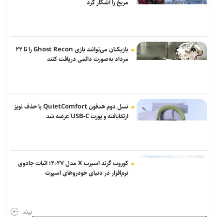
مریخ را آشکار کرد
اعتراف رسانه‌های خارجی به شکست ترامپ حاصل مجاهدت رسانه‌های
انقلابی است
نوش‌آبادی: خبرنگاران، راویان بی‌ادعای زمانه‌اند
بازیکنان می‌توانند بازی Ghost Recon را تا ۲۲
مرداد به‌صورت دائمی دریافت کنند
نسل دوم هدفون QuietComfort با حذف نویز
ارتقایافته و پورت USB-C عرضه شد
کوروت گرند اسپرت X مدل ۲۰۲۷؛ اثبات جادوی
نرم‌افزار در دنیای خودروهای اسپرت
بیش