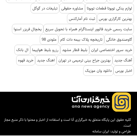
لوازم یدکی تویوتا قطعات تویوتا
مشاوره حقوقی
تبلیغات در گوگل
بهترین کارگزاری بورس
ثبت نام آمارکتس
سایت رسمی خرید فالوور اینستاگرام همراه با تحویل سریع
یخچال فریزر اسنوا
گاوصندوق خانگی
تاریخچه پلاک بیمه دات کام
ملودی 98
خرید سرور اختصاصی ایران
بلیط قطار مشهد
رزرو بلیط هواپیما
ال بانک
آهنگ جدید
بهترین جراح بینی ترمیمی در تهران
اهنگ جدید
خرید قهوه
اخبار بورس
دانلود وان موزیک
کلیه حقوق این پایگاه متعلق به خبرگزاری آنا است و استفاده از اخبار و محتوا با ذکر منبع مجاز
است.
طراحی و تولید:
ایران سامانه