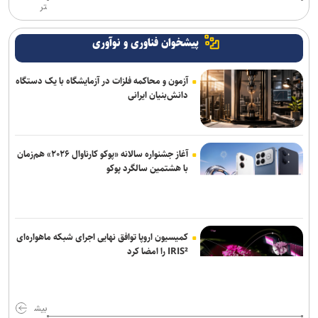
تر
پیشخوان فناوری و نوآوری
آزمون و محاکمه فلزات در آزمایشگاه با یک دستگاه
دانش‌بنیان ایرانی
آغاز جشنواره سالانه «پوکو کارناوال ۲۰۲۶» هم‌زمان
با هشتمین سالگرد پوکو
کمیسیون اروپا توافق نهایی اجرای شبکه ماهواره‌ای
IRIS² را امضا کرد
بیش