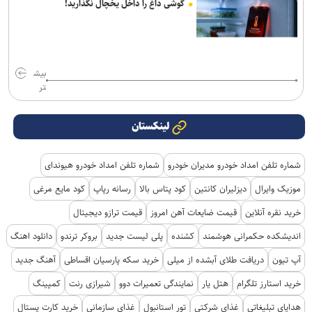
گوشی داغ را داخل یخچال نگذارید!
بیش
تر
لینکستان
شماره تلفن امداد خودرو مدیران خودرو
شماره تلفن امداد خودرو هیوندای
موزیک وایرال
دیزلیران کانتین
کود پتاس بالا
رسانه رپاپ
کود مایع مرغی
خرید نقره آنلاین
قیمت ضایعات آهن امروز
قیمت ترازو دیجیتال
اندیشکده حکمرانی هوشمند
کشنده
پلی لیست جدید
بروکر ترندو
دانلود اهنگ
آپ تیون
دریافت طلای آبشده از میلی
خرید سکه پارسیان اقساطی
آهنگ جدید
خرید استارز تلگرام
هتل یار
نمایندگی تعمیرات دوو
شیرازی رنت
کمپینگ
هدایای تبلیغاتی
غذای شرکتی
تور استانبول
غذای سازمانی
خرید کارت پستال