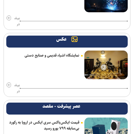
منطقه
هلاکت ۲ نظامی صهیونیست و مجروحیت ۴ تن دیگر در جنوب لبنان
بیش
تر
سازمان ملل: طرف‌ها را به مذاکره درباره تنگه هرمز تشویق می‌کنیم
عکس
صنعا: معادلات یمن را نمی‌توان با تغییر مسیر کشتی‌ها دور زد
انصارالله حمله به یک نفتکش عربستان را تأیید کرد
نمایشگاه اشیاء قدیمی و صنایع دستی
بازداشت استاد سال دانشگاه مریلند توسط پلیس مهاجرت آمریکا
پزشکیان: جامعه امروز بیش از هر زمان به همدلی و اخلاق قرآنی نیاز دارد
بیش
حادثه امنیتی دریایی در جنوب شرقی عدن
تر
پزشکیان: مشروطه نماد بیداری، قانون‌گرایی و مردم‌سالاری ملت ایران
عصر پیشرفت - مقصد
است
قیمت ایکس‌باکس سری ایکس در اروپا به رکورد
همکاری تهران و بغداد برای خدمت به زائران در مرز زرباطیه
بی‌سابقه ۷۹۹ یورو رسید