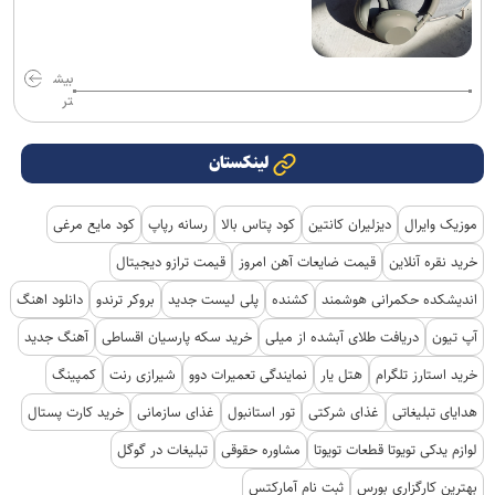
بیش
تر
لینکستان
موزیک وایرال
دیزلیران کانتین
کود پتاس بالا
رسانه رپاپ
کود مایع مرغی
خرید نقره آنلاین
قیمت ضایعات آهن امروز
قیمت ترازو دیجیتال
اندیشکده حکمرانی هوشمند
کشنده
پلی لیست جدید
بروکر ترندو
دانلود اهنگ
آپ تیون
دریافت طلای آبشده از میلی
خرید سکه پارسیان اقساطی
آهنگ جدید
خرید استارز تلگرام
هتل یار
نمایندگی تعمیرات دوو
شیرازی رنت
کمپینگ
هدایای تبلیغاتی
غذای شرکتی
تور استانبول
غذای سازمانی
خرید کارت پستال
لوازم یدکی تویوتا قطعات تویوتا
مشاوره حقوقی
تبلیغات در گوگل
بهترین کارگزاری بورس
ثبت نام آمارکتس