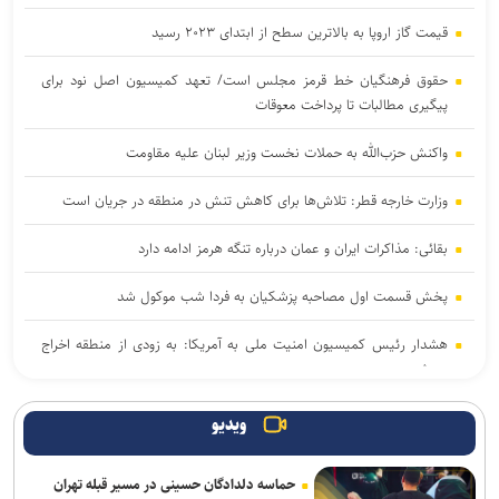
قیمت گاز اروپا به بالاترین سطح از ابتدای ۲۰۲۳ رسید
حقوق فرهنگیان خط قرمز مجلس است/ تعهد کمیسیون اصل نود برای
پیگیری مطالبات تا پرداخت معوقات
واکنش حزب‌الله به حملات نخست‌ وزیر لبنان علیه مقاومت
وزارت خارجه قطر: تلاش‌ها برای کاهش تنش در منطقه در جریان است
بقائی: مذاکرات ایران و عمان درباره تنگه هرمز ادامه دارد
پخش قسمت اول مصاحبه پزشکیان به فردا شب موکول شد
هشدار رئیس کمیسیون امنیت ملی به آمریکا: به زودی از منطقه اخراج
می‌شوید
پیروزی نامزد حامی فلسطین در انتخابات مقدماتی دموکرات‌ها برای سنا
ویدیو
بلومبرگ: عربستان با میانجیگری عمان گزینه دیپلماسی را در قبال یمن
حماسه دلدادگان حسینی در مسیر قبله تهران
پیش می‌برد