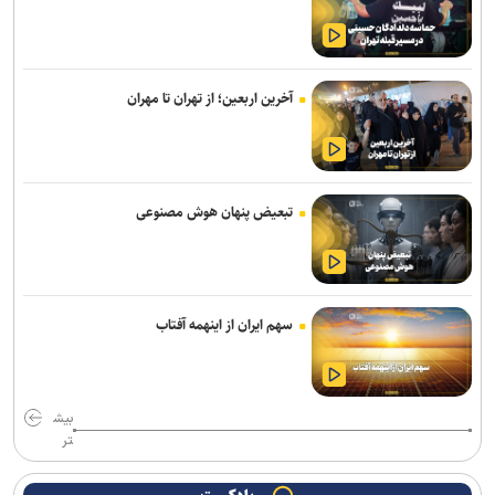
دموکرات‌های کنگره آمریکا آمار تلفات جنگ با ایران را زیر سؤال بردند
جنگ رمضان و تولد نظم منطقه ای ایران
آخرین اربعین؛ از تهران تا مهران
یمن: هشتمین نفتکش سعودی را در شمال دریای سرخ هدف قرار دادیم
سی‌بی‌اس: آمریکا بخش عمده ذخایر موشک‌های دوربرد خود را مصرف
کرده است
تبعیض پنهان هوش مصنوعی
المیادین: احتمال تدوین تفاهمنامه‌ای جداگانه درباره تنگه هرمز
تحلیلگر اسرائیلی: کاهش ذخایر موشکی آمریکا توان نظامی تل‌آویو را
تحت تأثیر قرار داده است
سهم ایران از اینهمه آفتاب
فایننشال تایمز: ترامپ میان تشدید جنگ با ایران و پذیرش توافق گرفتار
شده است
بیش
تر
لزوم روزآمدسازی رویکرد‌های پدافند غیرعامل با بهره‌گیری از
درس‌آموخته‌های جنگ