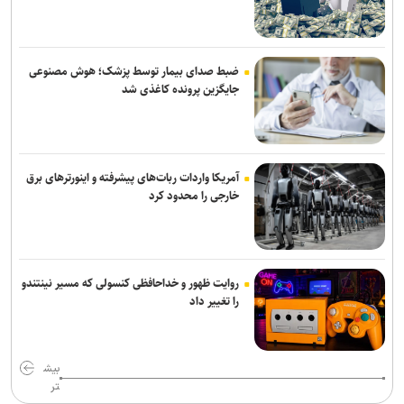
گفت‌وگوی تلفنی وزرای امور خارجه ایران و ایتالیا
وزارت خارجه یمن: تشدید تنش از سوی عربستان با واکنشی فراگیر روبه‌رو
می‌شود
ضبط صدای بیمار توسط پزشک؛ هوش مصنوعی
جایگزین پرونده کاغذی شد
حمله یک شهپاد به یک کشتی در نزدیکی باب‌المندب
آمریکا واردات ربات‌های پیشرفته و اینورترهای برق
خارجی را محدود کرد
روایت ظهور و خداحافظی کنسولی که مسیر نینتندو
را تغییر داد
بیش
تر