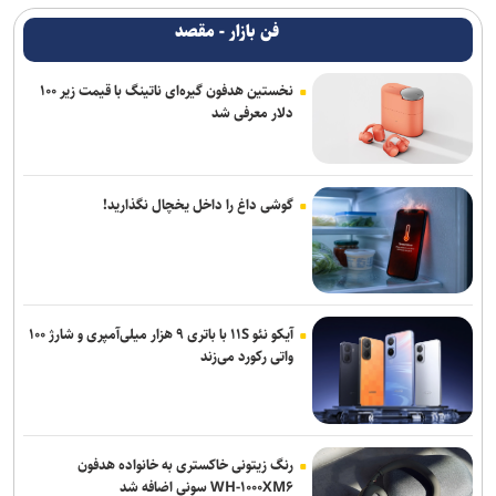
فن بازار - مقصد
نخستین هدفون گیره‌ای ناتینگ با قیمت زیر ۱۰۰
دلار معرفی شد
گوشی داغ را داخل یخچال نگذارید!
آیکو نئو ۱۱S با باتری ۹ هزار میلی‌آمپری و شارژ ۱۰۰
واتی رکورد می‌زند
رنگ زیتونی خاکستری به خانواده هدفون
WH-۱۰۰۰XM۶ سونی اضافه شد