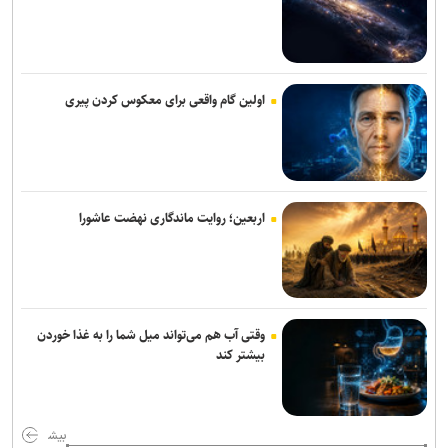
همتی: رسانه‌ها، رکن اعتمادآفرین در نظام اقتصادی کشور
معمای سهم ایران در خزر مشاع! / چرا تثبیت حکمرانی ملی نیازمند عبور
از دیپلماسی حقوقی به کنشگری اقتصادی است؟
اولین گام واقعی برای معکوس کردن پیری
وزیر نفت: رسانه‌ها جلوه‌های ایثار کارکنان صنعت نفت را منعکس کردند
۱۲ میلیون هکتار از زمین‌های کشاورزی سند ندارند / اجرای قانون الزام به
ثبت رسمی معاملات غیرمنقول در ۱۴۳ شهرستان
اربعین؛ روایت ماندگاری نهضت عاشورا
نقش راهبردی رسانه‌ها در تثبیت امنیت غذایی/ خبرنگاران، حلقه‌ی پیوند
دانش، تولید و اعتماد در سفره مردم هستند
با اجرای قاعده «تقدم قبض انبار» بیش از ۳.۵ میلیون تن کالا وارد کشور
وقتی آب هم می‌تواند میل شما را به غذا خوردن
شد
بیشتر کند
تدوین نقشه راه بهره‌وری در بخش صنعت و معدن/ ۱۹ راهبرد کلان برای
گذار به حکمرانی داده‌مبنا و توسعه فناوری
بیش