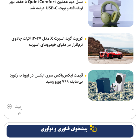
نسل دوم هدفون QuietComfort با حذف نویز
ارتقایافته و پورت USB-C عرضه شد
کوروت گرند اسپرت X مدل ۲۰۲۷؛ اثبات جادوی
نرم‌افزار در دنیای خودروهای اسپرت
قیمت ایکس‌باکس سری ایکس در اروپا به رکورد
بی‌سابقه ۷۹۹ یورو رسید
بیش
تر
پیشخوان فناوری و نوآوری