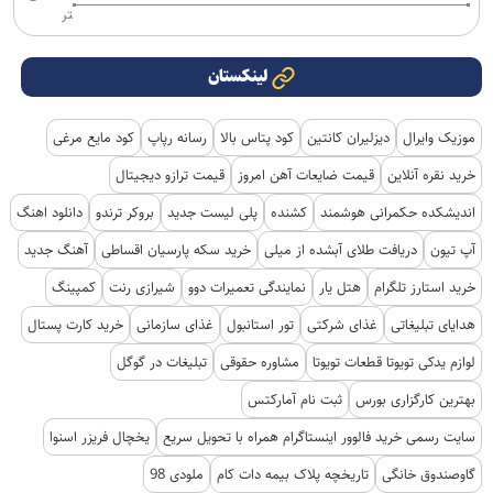
تر
لینکستان
موزیک وایرال
دیزلیران کانتین
کود پتاس بالا
رسانه رپاپ
کود مایع مرغی
خرید نقره آنلاین
قیمت ضایعات آهن امروز
قیمت ترازو دیجیتال
اندیشکده حکمرانی هوشمند
کشنده
پلی لیست جدید
بروکر ترندو
دانلود اهنگ
آپ تیون
دریافت طلای آبشده از میلی
خرید سکه پارسیان اقساطی
آهنگ جدید
خرید استارز تلگرام
هتل یار
نمایندگی تعمیرات دوو
شیرازی رنت
کمپینگ
هدایای تبلیغاتی
غذای شرکتی
تور استانبول
غذای سازمانی
خرید کارت پستال
لوازم یدکی تویوتا قطعات تویوتا
مشاوره حقوقی
تبلیغات در گوگل
بهترین کارگزاری بورس
ثبت نام آمارکتس
سایت رسمی خرید فالوور اینستاگرام همراه با تحویل سریع
یخچال فریزر اسنوا
گاوصندوق خانگی
تاریخچه پلاک بیمه دات کام
ملودی 98