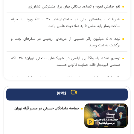
لغو افزایش تعرفه و تصاعد پلکانی بهای برق مشترکین کشاورزی
هدررفت سرمایه‌های ملی در ساختمان‌های ۳۰ ساله/ ورود به حرفه
ساخت‌وساز باید مشروط به صلاحیت علمی باشد
تردد ۵.۸ میلیون زائر حسینی از مرز‌های اربعینی در سفر‌های رفت و
برگشت به ثبت رسید
ترسیم نقشه راه واگذاری اراضی در شهرک‌های صنعتی تهران/ ۳۸ لکه
صنعتی غیرمجاز فاقد حمایت قانونی هستند
رکوردشکنی در اولین روز هفته؛ شاخص بورس در ابتدای معاملات بیش از
۱۲۴ هزار واحد افزایش یافت
ویدیو
تأکید معاون مهندسی سازمان بنادر بر تسریع در تکمیل پروژه‌های عمرانی
بندر امیرآباد
حماسه دلدادگان حسینی در مسیر قبله تهران
۱۰ هزار کانتینر متعلق به ایرانی‌ها در بندر کراچی ترخیص می‌شود/ تخفیف
۸۰ درصدی برای هزینه‌های انبارداری