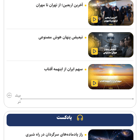
تداوم رگبار و رعدوبرق در ارتفاعات شمال‌غرب و البرز/ وزش باد شدید و
آخرین اربعین؛ از تهران تا مهران
گردوخاک در نقاط مختلف کشور
وزیر صمت: خبرنگاران دیده‌بان اقتصادی و روایتگر حقیقت در جنگ
رسانه‌ای هستند
تبعیض پنهان هوش مصنوعی
تردد روان در محور‌های شمالی کشور/ محور بندرعباس–لار مسدود است
وزیر راه و شهرسازی: رسانه‌ها در صیانت از حقیقت و انسجام ملی نقشی
بی‌بدیل دارند
سهم ایران از اینهمه آفتاب
فروش دور جدید بلیت های زیارتی از ۱۷ مرداد / بلیت برگشت را از مبدأ
سفر تهیه کنید
بیش
وزیر نیرو: مصرف برق از روند خطی به رشد شتابان رسیده است/ ۱۵۰
تر
میلیارد مترمکعب بدهی آبی داریم
مدنی‌زاده: رسانه‌های مسئول، سرمایه‌ای ارزشمند برای حکمرانی اقتصادی
پادکست
کارآمد هستند
راز پادماده‌های سرگردان در راه شیری
خبرنگاران دیده‌بانان آگاه جامعه هستند