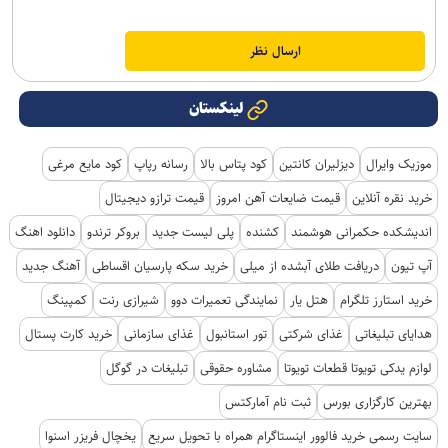
لینکستان
موزیک وایرال
دیزلیران کانتین
کود پتاس بالا
رسانه رپاپ
کود مایع مرغی
خرید نقره آنلاین
قیمت ضایعات آهن امروز
قیمت ترازو دیجیتال
اندیشکده حکمرانی هوشمند
کشنده
پلی لیست جدید
بروکر ترندو
دانلود اهنگ
آپ تیون
دریافت طلای آبشده از میلی
خرید سکه پارسیان اقساطی
آهنگ جدید
خرید استارز تلگرام
هتل یار
نمایندگی تعمیرات دوو
شیرازی رنت
کمپینگ
هدایای تبلیغاتی
غذای شرکتی
تور استانبول
غذای سازمانی
خرید کارت پستال
لوازم یدکی تویوتا قطعات تویوتا
مشاوره حقوقی
تبلیغات در گوگل
بهترین کارگزاری بورس
ثبت نام آمارکتس
سایت رسمی خرید فالوور اینستاگرام همراه با تحویل سریع
یخچال فریزر اسنوا