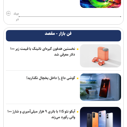
بیش
تر
فن بازار - مقصد
نخستین هدفون گیره‌ای ناتینگ با قیمت زیر ۱۰۰
دلار معرفی شد
گوشی داغ را داخل یخچال نگذارید!
آیکو نئو ۱۱S با باتری ۹ هزار میلی‌آمپری و شارژ ۱۰۰
واتی رکورد می‌زند