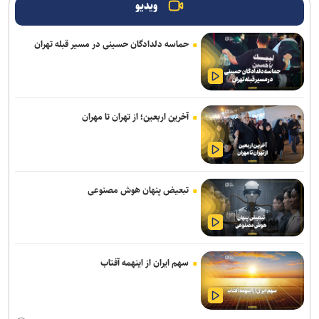
ویدیو
تربیت در کنار تعلیم؛ ضرورت تقویت جهت‌گیری الهی و فرهنگی در آموزش
تخصصی دانشگاه‌ها
حماسه دلدادگان حسینی در مسیر قبله تهران
ابلاغ دستور جدید وزارت علوم درباره پذیرش دانشجوی استاد محور
ضرورت تقویت بودجه دانشگاه‌ها برای حضور مؤثر ایران در رقابت‌های علمی
جهان/ دانشگاه نسل سوم و چهارم نیازمند برنامه عملیاتی است
آخرین اربعین؛ از تهران تا مهران
آغاز ترم جدید دانشگاه شهیدبهشتی از اول مهر/ انتخاب واحد دانشجویان
از ۲۸ شهریور آغاز می‌شود
اربعین ۱۴۰۵؛ از موکب‌های عشق تا روضه علقمه، سفرنامه‌ای به قلم دبیر
تبعیض پنهان هوش مصنوعی
شورای عالی انقلاب فرهنگی
سهم ایران از اینهمه آفتاب