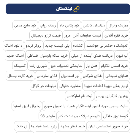
لینکستان
موزیک وایرال
دیزلیران کانتین
کود پتاس بالا
رسانه رپاپ
کود مایع مرغی
خرید نقره آنلاین
قیمت ضایعات آهن امروز
قیمت ترازو دیجیتال
اندیشکده حکمرانی هوشمند
کشنده
پلی لیست جدید
بروکر ترندو
دانلود اهنگ
آپ تیون
دریافت طلای آبشده از میلی
خرید سکه پارسیان اقساطی
آهنگ جدید
خرید استارز تلگرام
هتل یار
نمایندگی تعمیرات دوو
شیرازی رنت
کمپینگ
هدایای تبلیغاتی
غذای شرکتی
تور استانبول
غذای سازمانی
خرید کارت پستال
لوازم یدکی تویوتا قطعات تویوتا
مشاوره حقوقی
تبلیغات در گوگل
بهترین کارگزاری بورس
ثبت نام آمارکتس
سایت رسمی خرید فالوور اینستاگرام همراه با تحویل سریع
یخچال فریزر اسنوا
گاوصندوق خانگی
تاریخچه پلاک بیمه دات کام
ملودی 98
خرید سرور اختصاصی ایران
بلیط قطار مشهد
رزرو بلیط هواپیما
ال بانک