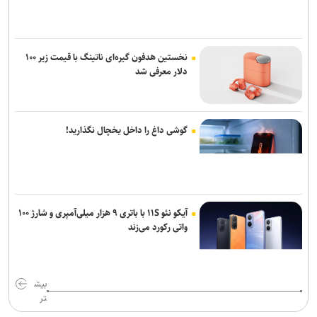
نخستین هدفون گیره‌ای ناتینگ با قیمت زیر ۱۰۰
دلار معرفی شد
گوشی داغ را داخل یخچال نگذارید!
آیکو نئو ۱۱S با باتری ۹ هزار میلی‌آمپری و شارژ ۱۰۰
واتی رکورد می‌زند
بیش
تر