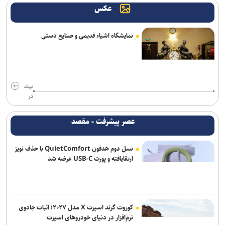
عکس
نمایشگاه اشیاء قدیمی و صنایع دستی
بیش
تر
عصر پیشرفت - مقصد
نسل دوم هدفون QuietComfort با حذف نویز
ارتقایافته و پورت USB-C عرضه شد
کوروت گرند اسپرت X مدل ۲۰۲۷؛ اثبات جادوی
نرم‌افزار در دنیای خودروهای اسپرت