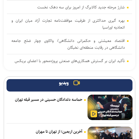
شارژ مرحله جدید کالابرگ از امروز برای سه دهک نخست
بهره گیری حداکثری از ظرفیت موافقت‌نامه تجارت آزاد میان ایران و
اتحادیه اوراسیا
اقتصاد معیشتی و حکمرانی دانشگاهی/ واکاوی چهار ضلع جامعه
دانشگاهی در رقابت منطقه‌ای نخبگان
تأکید ایران بر گسترش همکاری‌های صنعتی پروژه‌محور با اعضای بریکس
رگبار و رعدوبرق در راه شمال کشور؛ تهران خنک‌تر می‌شود
ویدیو
لغو افزایش تعرفه و تصاعد پلکانی بهای برق مشترکین کشاورزی
حماسه دلدادگان حسینی در مسیر قبله تهران
افزایش سابقه خدمت الزامی برای بازنشستگی بر اساس قانون برنامه هفتم
از ابتدای اجرای طرح مهتاب ۱۹۴ هزار انشعاب غیر مجاز از شبکه برق
جمع آوری شد
آخرین اربعین؛ از تهران تا مهران
تردد ۵.۸ میلیون زائر حسینی از مرز‌های اربعینی در سفر‌های رفت و