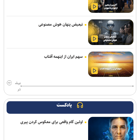
برگشت به ثبت رسید
ترسیم نقشه راه واگذاری اراضی در شهرک‌های صنعتی تهران/ ۳۸ لکه
صنعتی غیرمجاز فاقد حمایت قانونی هستند
تبعیض پنهان هوش مصنوعی
رکوردشکنی در اولین روز هفته؛ شاخص بورس در ابتدای معاملات بیش از
۱۲۴ هزار واحد افزایش یافت
تردد روان در محور‌های شمالی کشور/ محور بندرعباس–لار مسدود است
سهم ایران از اینهمه آفتاب
تداوم رگبار و رعدوبرق در ارتفاعات شمال‌غرب و البرز/ وزش باد شدید و
گردوخاک در نقاط مختلف کشور
بیش
تر
فروش دور جدید بلیت های زیارتی از ۱۷ مرداد / بلیت برگشت را از مبدأ
سفر تهیه کنید
پادکست
وزیر راه و شهرسازی: رسانه‌ها در صیانت از حقیقت و انسجام ملی نقشی
بی‌بدیل دارند
اولین گام واقعی برای معکوس کردن پیری
تأکید معاون مهندسی سازمان بنادر بر تسریع در تکمیل پروژه‌های عمرانی
بندر امیرآباد