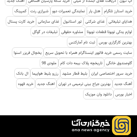
آپ تیون
دریافت طلای آبشده از میلی
خرید سکه پارسیان اقساطی
آهنگ جدید
خرید استارز تلگرام
هتل یار
نمایندگی تعمیرات دوو
شیرازی رنت
کمپینگ
هدایای تبلیغاتی
غذای شرکتی
تور استانبول
غذای سازمانی
خرید کارت پستال
لوازم یدکی تویوتا قطعات تویوتا
مشاوره حقوقی
تبلیغات در گوگل
بهترین کارگزاری بورس
ثبت نام آمارکتس
سایت رسمی خرید فالوور اینستاگرام همراه با تحویل سریع
یخچال فریزر اسنوا
گاوصندوق خانگی
تاریخچه پلاک بیمه دات کام
ملودی 98
خرید سرور اختصاصی ایران
بلیط قطار مشهد
رزرو بلیط هواپیما
ال بانک
آهنگ جدید
بهترین جراح بینی ترمیمی در تهران
اهنگ جدید
خرید قهوه
اخبار بورس
دانلود وان موزیک