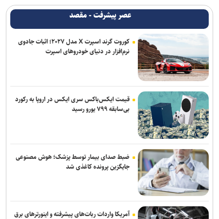
عصر پیشرفت - مقصد
کوروت گرند اسپرت X مدل ۲۰۲۷؛ اثبات جادوی
نرم‌افزار در دنیای خودروهای اسپرت
قیمت ایکس‌باکس سری ایکس در اروپا به رکورد
بی‌سابقه ۷۹۹ یورو رسید
ضبط صدای بیمار توسط پزشک؛ هوش مصنوعی
جایگزین پرونده کاغذی شد
آمریکا واردات ربات‌های پیشرفته و اینورترهای برق