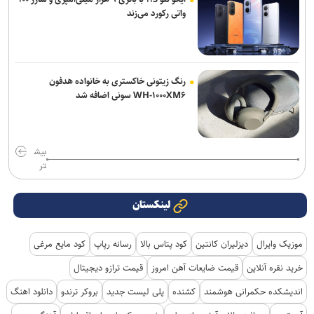
واتی رکورد می‌زند
رنگ زیتونی خاکستری به خانواده هدفون
WH-۱۰۰۰XM۶ سونی اضافه شد
بیش
تر
لینکستان
موزیک وایرال
دیزلیران کانتین
کود پتاس بالا
رسانه رپاپ
کود مایع مرغی
خرید نقره آنلاین
قیمت ضایعات آهن امروز
قیمت ترازو دیجیتال
اندیشکده حکمرانی هوشمند
کشنده
پلی لیست جدید
بروکر ترندو
دانلود اهنگ