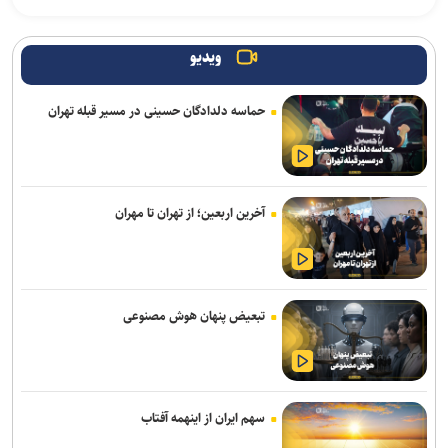
ایران، شریک راهبردی اتحادیه اقتصادی اوراسیا در مسیر توسعه تجارت و
همگرایی منطقه‌ای
ویدیو
اقتصاد معیشتی و حکمرانی دانشگاهی/ واکاوی چهار ضلع جامعه
حماسه دلدادگان حسینی در مسیر قبله تهران
دانشگاهی در رقابت منطقه‌ای نخبگان
رگبار و رعدوبرق در راه شمال کشور؛ تهران خنک‌تر می‌شود
لغو افزایش تعرفه و تصاعد پلکانی بهای برق مشترکین کشاورزی
آخرین اربعین؛ از تهران تا مهران
افزایش سابقه خدمت الزامی برای بازنشستگی بر اساس قانون برنامه هفتم
از ابتدای اجرای طرح مهتاب ۱۹۴ هزار انشعاب غیر مجاز از شبکه برق
جمع آوری شد
تبعیض پنهان هوش مصنوعی
تردد ۵.۸ میلیون زائر حسینی از مرز‌های اربعینی در سفر‌های رفت و
برگشت به ثبت رسید
سهم ایران از اینهمه آفتاب