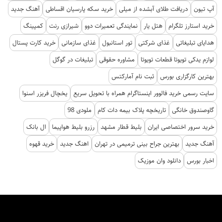
آپ تیون
دریافت طلای آبشده از میلی
خرید سکه پارسیان اقساطی
آهنگ جدید
خرید استارز تلگرام
هتل یار
نمایندگی تعمیرات دوو
شیرازی رنت
کمپینگ
هدایای تبلیغاتی
غذای شرکتی
تور استانبول
غذای سازمانی
خرید کارت پستال
لوازم یدکی تویوتا قطعات تویوتا
مشاوره حقوقی
تبلیغات در گوگل
بهترین کارگزاری بورس
ثبت نام آمارکتس
سایت رسمی خرید فالوور اینستاگرام همراه با تحویل سریع
یخچال فریزر اسنوا
گاوصندوق خانگی
تاریخچه پلاک بیمه دات کام
ملودی 98
خرید سرور اختصاصی ایران
بلیط قطار مشهد
رزرو بلیط هواپیما
ال بانک
آهنگ جدید
بهترین جراح بینی ترمیمی در تهران
اهنگ جدید
خرید قهوه
اخبار بورس
دانلود وان موزیک