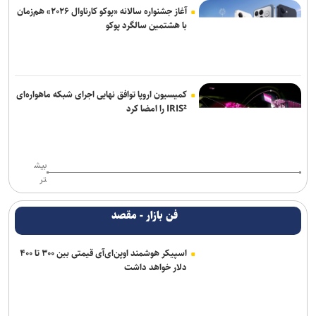
آغاز جشنواره سالانه «پوکو کارناوال ۲۰۲۶» هم‌زمان
با هشتمین سالگرد پوکو
کمیسیون اروپا توافق نهایی اجرای شبکه ماهواره‌ای
IRIS² را امضا کرد
بیش
تر
فن بازار - مقصد
اسپیکر هوشمند اوپن‌ای‌آی قیمتی بین ۳۰۰ تا ۴۰۰
دلار خواهد داشت