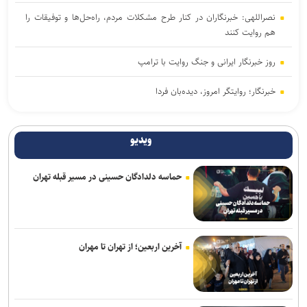
نصراللهی: خبرنگاران در کنار طرح مشکلات مردم، راه‌حل‌ها و توفیقات را
هم روایت کنند
روز خبرنگار ایرانی و جنگ روایت با ترامپ
خبرنگار؛ روایتگر امروز، دیده‌بان فردا
آغاز انتخاب واحد ترم تحصیلی جدید دانشگاه آزاد اسلامی از ۲۴ مرداد
ویدیو
خبرنگاری رسالتی اخلاقی در مسیر کشف حقیقت و ارتقای سرمایه اجتماعی
است
حماسه دلدادگان حسینی در مسیر قبله تهران
از هوش مصنوعی تا تغذیه رایگان؛ بسته تحولی جدید معاونت تربیتی و
مهارتی دانشگاه آزاد
اعلام جدیدترین طرح‌های پژوهشی دوران جنگ در حوزه پزشکی/ فراخوان
آخرین اربعین؛ از تهران تا مهران
جذب طرح‌های تحقیقاتی آغاز شد
بازنگری کامل رشته‌های عمران، صنایع و برق در دانشگاه علم و صنعت/
رشته‌های جدید جایگزین رشته‌های کم‌متقاضی می‌شوند