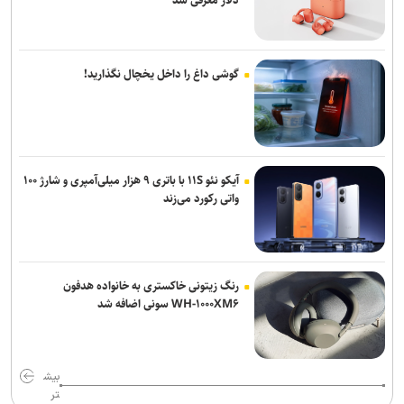
گوشی داغ را داخل یخچال نگذارید!
آیکو نئو ۱۱S با باتری ۹ هزار میلی‌آمپری و شارژ ۱۰۰
واتی رکورد می‌زند
رنگ زیتونی خاکستری به خانواده هدفون
WH-۱۰۰۰XM۶ سونی اضافه شد
بیش
تر