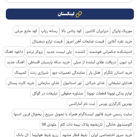
لینکستان
موزیک وایرال
دیزلیران کانتین
کود پتاس بالا
رسانه رپاپ
کود مایع مرغی
خرید نقره آنلاین
قیمت ضایعات آهن امروز
قیمت ترازو دیجیتال
اندیشکده حکمرانی هوشمند
کشنده
پلی لیست جدید
بروکر ترندو
دانلود اهنگ
آپ تیون
دریافت طلای آبشده از میلی
خرید سکه پارسیان اقساطی
آهنگ جدید
خرید استارز تلگرام
هتل یار
نمایندگی تعمیرات دوو
شیرازی رنت
کمپینگ
هدایای تبلیغاتی
غذای شرکتی
تور استانبول
غذای سازمانی
خرید کارت پستال
لوازم یدکی تویوتا قطعات تویوتا
مشاوره حقوقی
تبلیغات در گوگل
بهترین کارگزاری بورس
ثبت نام آمارکتس
سایت رسمی خرید فالوور اینستاگرام همراه با تحویل سریع
یخچال فریزر اسنوا
گاوصندوق خانگی
تاریخچه پلاک بیمه دات کام
ملودی 98
خرید سرور اختصاصی ایران
بلیط قطار مشهد
رزرو بلیط هواپیما
ال بانک