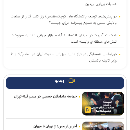
عملیات پروازی اربعین
دو پیش‌شرط توسعه پالایشگاه‌های کوچک‌مقیاس/ راز کلید گذار از صنعت
پالایش سنتی به صنایع پیشرفته انرژی چیست؟
شکست آمریکا در میدان اقتصاد / آینده بازار جهانی غذا به سرنوشت
تنش‌های منطقه‌ای وابسته است
دیپلماسی همسایگی در تراز عالی؛ میزبانی سفارت ایران در اسلام‌آباد از ۶
وزیر کابینه پاکستان
ترافیک روان در محور‌های منتهی به مرز‌های اربعین / تردد روان در
محور‌های شمالی کشور
ویدیو
صدور هشدار زرد در برخی نقاط استان / تهرانی‌ها امروز منتظر وزش باد و
حماسه دلدادگان حسینی در مسیر قبله تهران
آسمان نیمه‌ابری باشند
رگبار و رعدوبرق موقت در برخی نقاط مازندران و ارتفاعات البرز مرکزی
دانشگاه ورود کند؛ فرونشست زمین هشدار علمی برای زیرساخت
آخرین اربعین؛ از تهران تا مهران