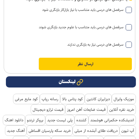
سرفصل های درسی باید متناسب با نیاز بازارکار بازنگری شود
سرفصل های درسی باید متناسب با علوم جدید بازنگری شوند
سرفصل های درسی نیاز به بازنگری ندارند
لینکستان
موزیک وایرال
دیزلیران کانتین
کود پتاس بالا
رسانه رپاپ
کود مایع مرغی
خرید نقره آنلاین
قیمت ضایعات آهن امروز
قیمت ترازو دیجیتال
اندیشکده حکمرانی هوشمند
کشنده
پلی لیست جدید
بروکر ترندو
دانلود اهنگ
آپ تیون
دریافت طلای آبشده از میلی
خرید سکه پارسیان اقساطی
آهنگ جدید