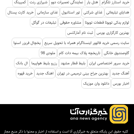
خرید استارز تلگرام
هتل یار
نمایندگی تعمیرات دوو
شیرازی رنت
کمپینگ
هدایای تبلیغاتی
غذای شرکتی
تور استانبول
غذای سازمانی
خرید کارت پستال
لوازم یدکی تویوتا قطعات تویوتا
مشاوره حقوقی
تبلیغات در گوگل
بهترین کارگزاری بورس
ثبت نام آمارکتس
سایت رسمی خرید فالوور اینستاگرام همراه با تحویل سریع
یخچال فریزر اسنوا
گاوصندوق خانگی
تاریخچه پلاک بیمه دات کام
ملودی 98
خرید سرور اختصاصی ایران
بلیط قطار مشهد
رزرو بلیط هواپیما
ال بانک
آهنگ جدید
بهترین جراح بینی ترمیمی در تهران
اهنگ جدید
خرید قهوه
اخبار بورس
دانلود وان موزیک
کلیه حقوق این پایگاه متعلق به خبرگزاری آنا است و استفاده از اخبار و محتوا با ذکر منبع مجاز