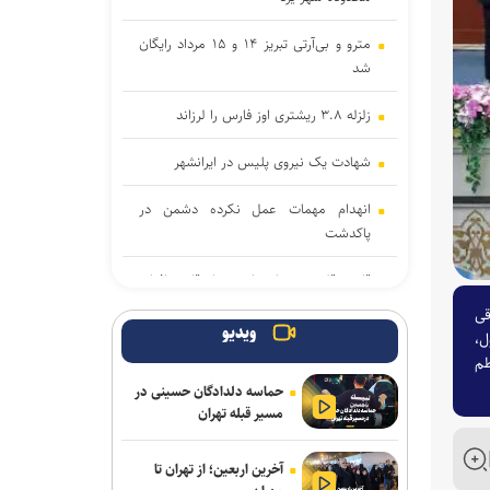
مترو و بی‌آرتی تبریز ۱۴ و ۱۵ مرداد رایگان
شد
زلزله ۳.۸ ریشتری اوز فارس را لرزاند
شهادت یک نیروی پلیس در ایرانشهر
انهدام مهمات عمل نکرده دشمن در
پاکدشت
قاضی قلابی در مازندران به دام قانون افتاد
قی
دور جدید اردوی تیم ملی کانوپولو جوانان
ویدیو
ل،
در مراغه برگزار می‌شود
طم
حماسه دلدادگان حسینی در
کشف ۴۷ کیلوگرم شیشه و هروئین در
مسیر قبله تهران
عملیات مشترک پلیس استان مرکزی و
خوزستان
آخرین اربعین؛ از تهران تا