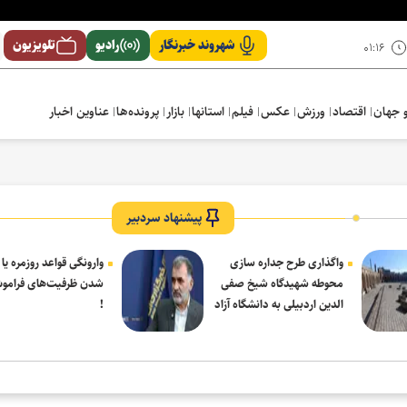
شهروند خبرنگار
رادیو
تلویزیون
۰۱:۱۶
 جهان
اقتصاد
ورزش
عکس
فیلم
استانها
بازار
پرونده‌ها
عناوین اخبار
پیشنهاد سردبیر
واگذاری طرح جداره سازی
وارونگی قواعد روزمره یا
محوطه شهیدگاه شیخ صفی
شدن ظرفیت‌های فرامو
الدین اردبیلی به دانشگاه آزاد
!
مشکین شهر