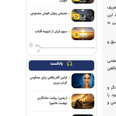
مهران
دبیر ستاد مرکزی اربعین: مرز خسروی از
بهترین مرزهای کشور با زیرساخت‌های
عریف
مناسب است
تبعیض پنهان هوش مصنوعی
 این
ی به
سهم ایران از اینهمه آفتاب
یق و
بیش
تر
وهشی
پادکست
اقعی
اولین گام واقعی برای معکوس
کردن پیری
گر و
د را
اربعین؛ روایت ماندگاری
می و
نهضت عاشورا