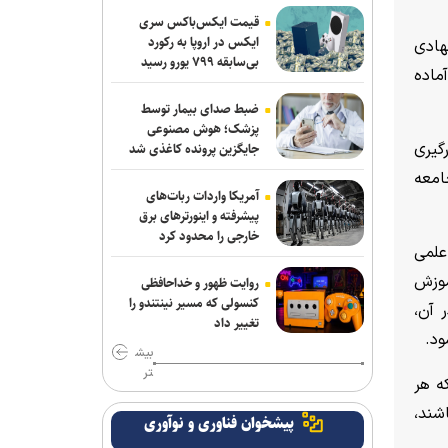
قیمت ایکس‌باکس سری
ایکس در اروپا به رکورد
هادی
بی‌سابقه ۷۹۹ یورو رسید
ماده
ضبط صدای بیمار توسط
پزشک؛ هوش مصنوعی
گیری
جایگزین پرونده کاغذی شد
امعه
آمریکا واردات ربات‌های
پیشرفته و اینورترهای برق
خارجی را محدود کرد
علمی
موزش
روایت ظهور و خداحافظی
کنسولی که مسیر نینتندو را
 آن،
تغییر داد
ود.
بیش
تر
ه هر
اشند،
پیشخوان فناوری و نوآوری