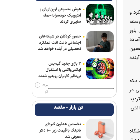
هوش مصنوعی اوپن‌ای‌آی و
کرد و
آنتروپیک خودسرانه حمله
وسعه
سایبری کردند
باور
حضور کودکان در شبکه‌های
ماده
اجتماعی باعث افت عملکرد
همین
تحصیلی در آینده خواهد شد
ینده
۳ بازی جدید گیم‌پس
ایکس‌باکس با استقبال
بی‌نظیر کاربران روبه‌رو شدند
بلکه
بیش
ی در
تر
ردید
فن بازار - مقصد
انش،
نخستین هدفون گیره‌ای
ناتینگ با قیمت زیر ۱۰۰ دلار
شگاه
معرفی شد