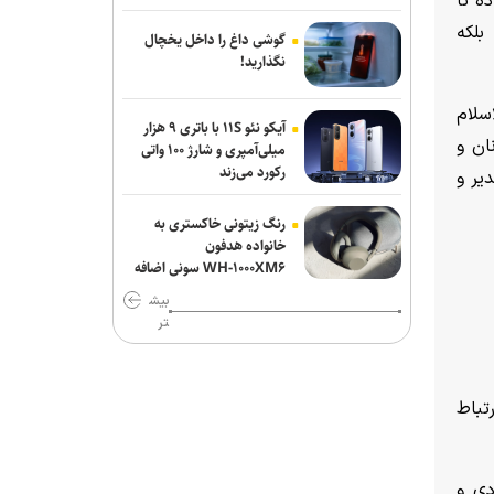
ه تا
بلکه
گوشی داغ را داخل یخچال
نگذارید!
سلام
آیکو نئو ۱۱S با باتری ۹ هزار
ان و
میلی‌آمپری و شارژ ۱۰۰ واتی
رکورد می‌زند
یر و
رنگ زیتونی خاکستری به
خانواده هدفون
WH-۱۰۰۰XM۶ سونی اضافه
شد
بیش
تر
تباط
دی و