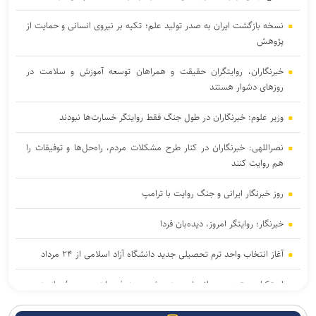
نسخه بازگشت ایران به صدر تولید علم؛ تکیه بر نیروی انسانی و حمایت از
پژوهش
خبرنگاران، روایتگران حقیقت و همراهان توسعه آموزش و سلامت در
روزهای دشوار هستند
وزیر علوم: خبرنگاران در طول جنگ فقط روایتگر خسارت‌ها نبودند
نصراللهی: خبرنگاران در کنار طرح مشکلات مردم، راه‌حل‌ها و توفیقات را
هم روایت کنند
روز خبرنگار ایرانی و جنگ روایت با ترامپ
خبرنگار؛ روایتگر امروز، دیده‌بان فردا
آغاز انتخاب واحد ترم تحصیلی جدید دانشگاه آزاد اسلامی از ۲۴ مرداد
استکبار ستیزی در اندیشه رهبر شهید هدف راهبردی بود/ یازدهمین
اجلاسیه بین‌المللی «مجاهدان در غربت» برگزار می‌شود