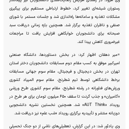
وی افزود: در راستای افزایش رضایت‌مندی دانشجویان نیز پیمانکار
رستوران شیشه‌ای تغییر کرد، خطوط ارتباطی مستقیم برای پیگیری
مشکلات تغذیه و سامانه‌ها راه‌اندازی شد و جلسات مستمر با شورای
صنفی و ناظران تغذیه برگزار شد. همچنین بازه زمانی دریافت سبد
صبحانه برای دانشجویان خوابگاهی افزایش یافت تا مراجعات
غیرضروری کاهش پیدا کند.
=میر دهقان اظهار کرد: در بخش دستاوردها، دانشگاه صنعتی
امیرکبیر موفق به کسب مقام دوم مسابقات دانشجویان دختر استان
تهران در بخش دیجیتال و فیجیتال، مقام سوم جهانی مسابقات
برخط دانشگاهی توسط تیم شطرنج، مقام سوم المپیاد کشوری
ورزش‌های فناورانه در رشته شطرنج، مقام سوم کشوری طرح ورزشی
«گامیران» و جذب گرنت تا سقف ۶۵۰ میلیون تومان برای هر طرح در
رویداد «AUT Think» شد. همچنین نخستین نشریه دانشجویی
دوزبانه منتشر و تأییدیه برگزاری رویداد «شب علم» نیز دریافت شد.
وی یادآور شد: در این گزارش، تعطیلی‌های ناشی از دو جنگ تحمیلی