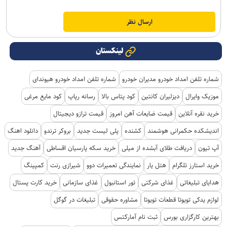
لینکستان
شماره تلفن امداد خودرو مدیران خودرو
شماره تلفن امداد خودرو هیوندای
موزیک وایرال
دیزلیران کانتین
کود پتاس بالا
رسانه رپاپ
کود مایع مرغی
خرید نقره آنلاین
قیمت ضایعات آهن امروز
قیمت ترازو دیجیتال
اندیشکده حکمرانی هوشمند
کشنده
پلی لیست جدید
بروکر ترندو
دانلود اهنگ
آپ تیون
دریافت طلای آبشده از میلی
خرید سکه پارسیان اقساطی
آهنگ جدید
خرید استارز تلگرام
هتل یار
نمایندگی تعمیرات دوو
شیرازی رنت
کمپینگ
هدایای تبلیغاتی
غذای شرکتی
تور استانبول
غذای سازمانی
خرید کارت پستال
لوازم یدکی تویوتا قطعات تویوتا
مشاوره حقوقی
تبلیغات در گوگل
بهترین کارگزاری بورس
ثبت نام آمارکتس