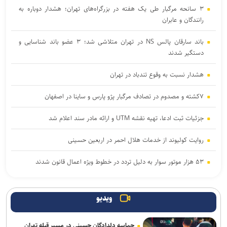
۳ سانحه مرگبار طی یک هفته در بزرگراه‌های تهران؛ هشدار دوباره به
رانندگان و عابران
باند سارقان پالس NS در تهران متلاشی شد؛ ۳ عضو باند شناسایی و
دستگیر شدند
هشدار نسبت به وقوع تندباد در تهران
۷کشته و مصدوم در تصادف مرگبار پژو پارس و ساینا در اصفهان
جزئیات ثبت ادعا، تهیه نقشه UTM و ارائه مادر سند اعلام شد
روایت کولیوند از خدمات هلال احمر در اربعین حسینی
۵۳ هزار موتور سوار به دلیل تردد در خطوط ویژه اعمال قانون شدند
شهدا حامیان معنوی و راهبر مسیر زندگی هستند/ فروپاشی ابهت پوشالی
استکبار در پی مقاومت ملت ایران
ویدیو
پرداخت مطالبات بازنشستگان در اولویت تأمین اجتماعی است
حماسه دلدادگان حسینی در مسیر قبله تهران