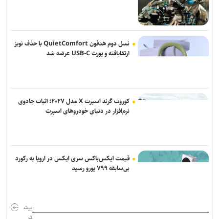
مسائل اجتماعی باید در متن تصمیم‌گیری و برنامه‌ریزی کشور قرار گیرد
حل آلودگی هوای تهران نیازمند تصمیم‌گیری و اقدام در سطح ملی است/
نوسازی حمل‌ونقل و کنترل بارگذاری‌ها در اولویت
نسل دوم هدفون QuietComfort با حذف نویز
ارتقایافته و پورت USB-C عرضه شد
تقویت ناوگان هوایی هلال‌احمر با الحاق ۲۴ بالگرد جدید
کوروت گرند اسپرت X مدل ۲۰۲۷؛ اثبات جادوی
نرم‌افزار در دنیای خودروهای اسپرت
قیمت ایکس‌باکس سری ایکس در اروپا به رکورد
بی‌سابقه ۷۹۹ یورو رسید
بیش
تر