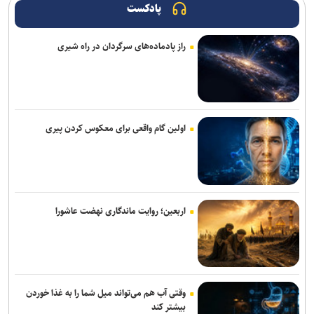
تابستان تحویل مردم می‌شود
پادکست
کارسوق‌ها گامی در تحقق الگوی تربیتی سمپاد و شعار «هر نیاز کشور، یک
راز پادماده‌های سرگردان در راه شیری
سمپادی آماده اثرگذاری»
تقدیر رئیس جمعیت هلال‌احمر از «روایت‌گران ایثار» به مناسبت روز
خبرنگار
فراخوان شصت‌وچهارمین جایزه البرز دانش‌آموزی منتشر شد/ تقدیر از ۶۴
اولین گام واقعی برای معکوس کردن پیری
دانش‌آموز برتر کشور
پروژه‌های شهری که طی یک ماه و نیم آینده به بهره‌برداری می‌رسد
سهم ۳۸ درصدی تهران از شبکه مترو کلانشهر‌های ایران در افق طرح جامع
اربعین؛ روایت ماندگاری نهضت عاشورا
حمل و نقل و ترافیک
حسینیه قوجان؛ تماشاخانه حافظه ایرانی+ تصاویر
روز خبرنگار روز پاسداشت راویان آگاهی و معماران اعتماد عمومی است
وقتی آب هم می‌تواند میل شما را به غذا خوردن
رئیس قوه قضاییه: خبرنگار متعهد، هم‌سنگر رزمندگان پشت لانچر است
بیشتر کند