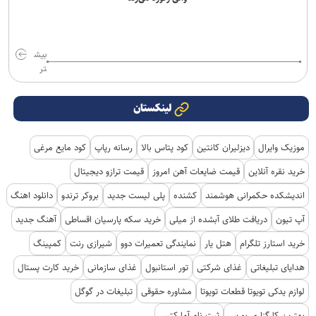
بیش
تر
لینکستان
موزیک وایرال
دیزلیران کانتین
کود پتاس بالا
رسانه رپاپ
کود مایع مرغی
خرید نقره آنلاین
قیمت ضایعات آهن امروز
قیمت ترازو دیجیتال
اندیشکده حکمرانی هوشمند
کشنده
پلی لیست جدید
بروکر ترندو
دانلود اهنگ
آپ تیون
دریافت طلای آبشده از میلی
خرید سکه پارسیان اقساطی
آهنگ جدید
خرید استارز تلگرام
هتل یار
نمایندگی تعمیرات دوو
شیرازی رنت
کمپینگ
هدایای تبلیغاتی
غذای شرکتی
تور استانبول
غذای سازمانی
خرید کارت پستال
لوازم یدکی تویوتا قطعات تویوتا
مشاوره حقوقی
تبلیغات در گوگل
بهترین کارگزاری بورس
ثبت نام آمارکتس