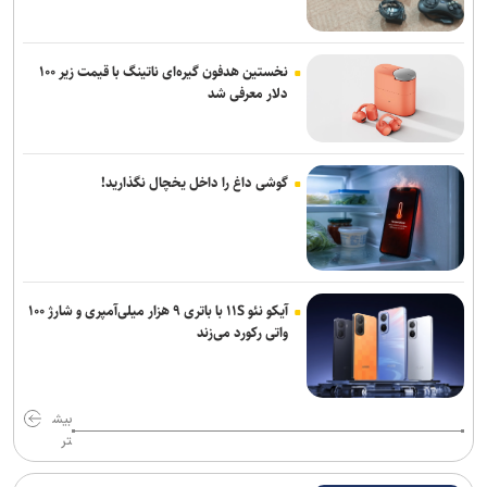
نخستین هدفون گیره‌ای ناتینگ با قیمت زیر ۱۰۰
دلار معرفی شد
گوشی داغ را داخل یخچال نگذارید!
آیکو نئو ۱۱S با باتری ۹ هزار میلی‌آمپری و شارژ ۱۰۰
واتی رکورد می‌زند
بیش
تر