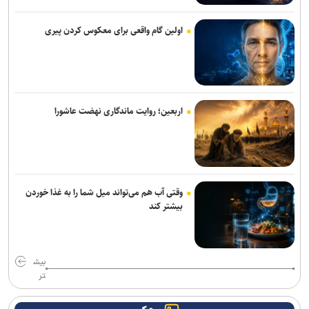
انرژی خورشیدی
اولین گام واقعی برای معکوس کردن پیری
معیارهای علمی و تأثیرگذاری اجتماعی، مبنای انتخاب سرآمدان/ حمایت
مادی و معنوی، لازمه تداوم سرآمدی
دانشگاه انقلاب اسلامی مهلت ارسال آثار به پویش «هنر برای زندگی» را تا
۳۰ مرداد تمدید کرد
اربعین؛ روایت ماندگاری نهضت عاشورا
نتایج آزمون‌های سمپاد و نمونه دولتی پایه هفتم اعلام شد
نسخه بازگشت ایران به صدر تولید علم؛ تکیه بر نیروی انسانی و حمایت از
پژوهش
وقتی آب هم می‌تواند میل شما را به غذا خوردن
بیشتر کند
پیام معاون علوم تربیتی و مهارتی دانشگاه آزاد اسلامی به مناسبت روز
خبرنگار
نتایج نهایی آزمون دکتری سال ۱۴۰۵ اواخر مرداد ماه اعلام می‌شود
بیش
تر
خبرنگاران، روایتگران حقیقت و همراهان توسعه آموزش و سلامت در
روزهای دشوار هستند