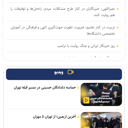
نصراللهی: خبرنگاران در کنار طرح مشکلات مردم، راه‌حل‌ها و توفیقات را
هم روایت کنند
تربیت در کنار تعلیم؛ ضرورت تقویت جهت‌گیری الهی و فرهنگی در آموزش
تخصصی دانشگاه‌ها
روز خبرنگار ایرانی و جنگ روایت با ترامپ
خبرنگار؛ روایتگر امروز، دیده‌بان فردا
آغاز انتخاب واحد ترم تحصیلی جدید دانشگاه آزاد اسلامی از ۲۴ مرداد
ویدیو
اعلام جدیدترین طرح‌های پژوهشی دوران جنگ در حوزه پزشکی/ فراخوان
حماسه دلدادگان حسینی در مسیر قبله تهران
جذب طرح‌های تحقیقاتی آغاز شد
خبرنگاری رسالتی اخلاقی در مسیر کشف حقیقت و ارتقای سرمایه اجتماعی
است
آخرین اربعین؛ از تهران تا مهران
از هوش مصنوعی تا تغذیه رایگان؛ بسته تحولی جدید معاونت تربیتی و
مهارتی دانشگاه آزاد