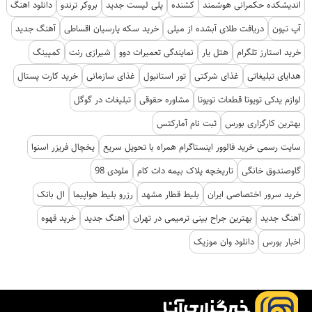
اندیشکده حکمرانی هوشمند
کشنده
پلی لیست جدید
بروکر ترندو
دانلود اهنگ
آپ تیون
دریافت طلای آبشده از میلی
خرید سکه پارسیان اقساطی
آهنگ جدید
خرید استارز تلگرام
هتل یار
نمایندگی تعمیرات دوو
شیرازی رنت
کمپینگ
هدایای تبلیغاتی
غذای شرکتی
تور استانبول
غذای سازمانی
خرید کارت پستال
لوازم یدکی تویوتا قطعات تویوتا
مشاوره حقوقی
تبلیغات در گوگل
بهترین کارگزاری بورس
ثبت نام آمارکتس
سایت رسمی خرید فالوور اینستاگرام همراه با تحویل سریع
یخچال فریزر اسنوا
گاوصندوق خانگی
تاریخچه پلاک بیمه دات کام
ملودی 98
خرید سرور اختصاصی ایران
بلیط قطار مشهد
رزرو بلیط هواپیما
ال بانک
آهنگ جدید
بهترین جراح بینی ترمیمی در تهران
اهنگ جدید
خرید قهوه
اخبار بورس
دانلود وان موزیک