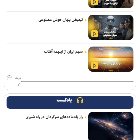
پیام رئیس جهاددانشگاهی به مناسبت روز خبرنگار/ تأکید بر نقش رسانه‌ها
در تبیین واقعیت‌ها و تقویت انسجام اجتماعی
تبعیض پنهان هوش مصنوعی
بازنگری کامل رشته‌های عمران، صنایع و برق در دانشگاه علم و صنعت/
رشته‌های جدید جایگزین رشته‌های کم‌متقاضی می‌شوند
سهم ایران از اینهمه آفتاب
دارو‌های دیابت را از نظر تأثیر بر چربی و عضله بدن با یکدیگر متفاوتند
اعلام زمان فرآیند اسکان تابستانه دانشجویان علوم پزشکی شهیدبهشتی
بیش
طراحی پلتفرم هوشمند اکتشاف مواد معدنی مبتنی بر هوش مصنوعی
تر
بیانیه بسیج اساتید جهاددانشگاهی به مناسبت سالروز تأسیس
جهاددانشگاهی
پادکست
جهاد دانشگاهی برای پاسخ به نیاز‌های کشور نیازمند تحول بنیادین است
راز پادماده‌های سرگردان در راه شیری
ولایتی: نیروهای خارجی باید منطقه را ترک کنند
ارائه طرح کاهش مصرف انرژی ساختمان‌های مسکونی با ترکیب آتریوم و