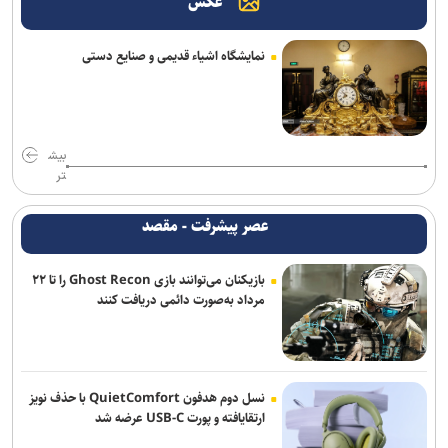
عکس
دانشگاه تهران: خبرنگاری زیربنای تصمیم‌گیری‌های کلان و هوشمندانه در
جامعه است
نمایشگاه اشیاء قدیمی و صنایع دستی
خبرنگاران حلقه اتصال دانش با جامعه هستند
زمان نام‌نویسی آزمون کارشناسی ارشد علوم پزشکی فردا آغاز خواهد شد
بیش
خبرنگاران، چراغداران حقیقت در شب ابهام ها و میدان جنگ روایت ها
تر
هستند
عصر پیشرفت - مقصد
پیام رئیس سازمان سنجش آموزش كشور به مناسبت روز خبرنگار
بازیکنان می‌توانند بازی Ghost Recon را تا ۲۲
جهاد علمی باید به مأموریت اصلی جامعه دانشگاهی برای تحقق «ایران
مرداد به‌صورت دائمی دریافت کنند
قوی» تبدیل شود
آغاز ثبت‌نام دهمین دوره طرح شهید احمدی‌روشن ویژه استادان متقاضی
راهبری هسته‌های مسئله‌محور
نسل دوم هدفون QuietComfort با حذف نویز
وزیر علوم: خبرنگاران در طول جنگ فقط روایتگر خسارت‌ها نبودند
ارتقایافته و پورت USB-C عرضه شد