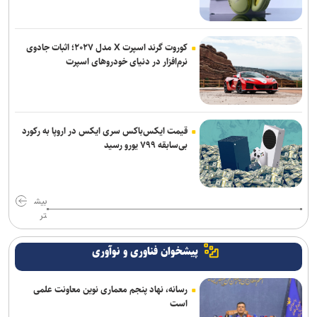
پیدا شدن شواهد علمی از بمباران لامرد با فسفر/ نتایج در نشریات
بین‌المللی منتشر می‌شود
کوروت گرند اسپرت X مدل ۲۰۲۷؛ اثبات جادوی
شرایط ورود به جشنواره رازی؛ اچ‌ایندکس ۲۰ برای محققان برجسته
نرم‌افزار در دنیای خودروهای اسپرت
خبرنگاران در خط مقدم روایت حقیقت و صیانت از هویت و عزت ملی قرار
دارند
قیمت ایکس‌باکس سری ایکس در اروپا به رکورد
بی‌سابقه ۷۹۹ یورو رسید
بیش
تر
پیشخوان فناوری و نوآوری
رسانه، نهاد پنجم معماری نوین معاونت علمی
است