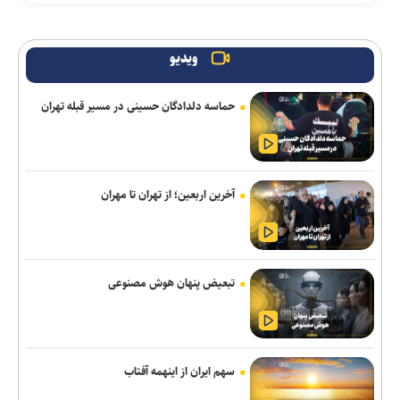
واکنش باشگاه استقلال خوزستان به درگیری مدیرعامل و اعضای هیات
مدیره
ویدیو
انتصاب سرپرست جدید فدراسیون ورزش کارگری
حماسه دلدادگان حسینی در مسیر قبله تهران
شکاری به پیکان پیوست
تساوی پرسپولیس و آلومینیوم در دیدار دوستانه/ تیم تارتار بالاخره گل
خورد
آخرین اربعین؛ از تهران تا مهران
اژدهاکش رسما پرسپولیسی شد
بازگشت خلیفه و گودرزی به تمرینات آلومینیوم
تبعیض پنهان هوش مصنوعی
ادامه خریدهای خطیبی از تیم سابق/ نصیری به فجرسپاسی پیوست
پزشکیان: امروز مهمترین دغدغه و نگرانی بنده معیشت مردم است/
انسجام اجتماعی مهمترین عامل ناکام ماندن دشمنان
سهم ایران از اینهمه آفتاب