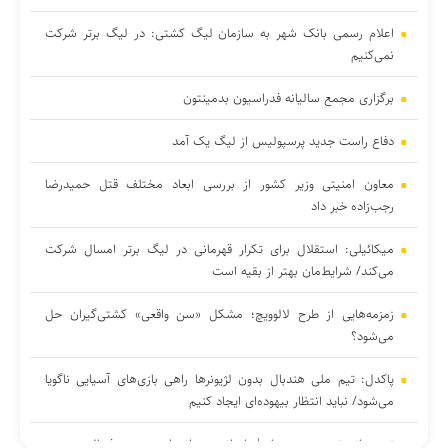
اعلام رسمی بانک شهر به سازمان لیگ کشتی: در لیگ برتر شرکت
نمی‌کنیم
برگزاری مجمع سالیانه فدراسیون بدمینتون
دفاع راست جدید پرسپولیس از لیگ یک آمد
معاون امنیتی وزیر کشور از بررسی ابعاد مختلف قتل حمیدرضا
رجب‌زاده خبر داد
میکائیلی: استقلال برای تکرار قهرمانی در لیگ برتر امسال شرکت
می‌کند/ شرایط‌مان بهتر از بقیه است
زمزمه‌هایی از طرح لالوویچ؛ مشکل «سن واقعی» کشتی‌گیران حل
می‌شود؟
پاکدل: تیم ملی هندبال بدون لژیونرها راهی بازی‌های آسیایی ناگویا
می‌شود/ نباید انتظار بیهوده‌ای ایجاد کنیم
تور جهانی تنیس صربستان| بازماندن یزدانی از صعود به فینال