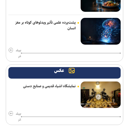
تور جهانی تنیس صربستان| ادامه پیروزی‌های یزدانی و جدال با نماینده
روسیه
پشت‌پرده علمی تأثیر ویدئو‌های کوتاه بر مغز
انسان
یونیسف: در ۳۰۰ روز گذشته دست‌کم ۳۰۰ کودک فلسطینی در غزه جان
باختند
رکوردهای جهانی یوسفی و نصیری حفظ شد
بیش
تر
گفت‌وگوی تلفنی بن‌سلمان و مکرون درباره امنیت منطقه و آبراه‌های
حیاتی
عکس
تصاویر جدید از پهپاد‌های منهدم‌شده آمریکا توسط سپاه
نمایشگاه اشیاء قدیمی و صنایع دستی
شکایت متقابل همسر نتانیاهو از کارمند سابق اقامتگاه نخست‌وزیری
اسرائیل
رویترز: ده‌ها شرکت بزرگ آمریکایی هدف حملات سایبری هکر‌ها قرار
بیش
گرفتند
تر