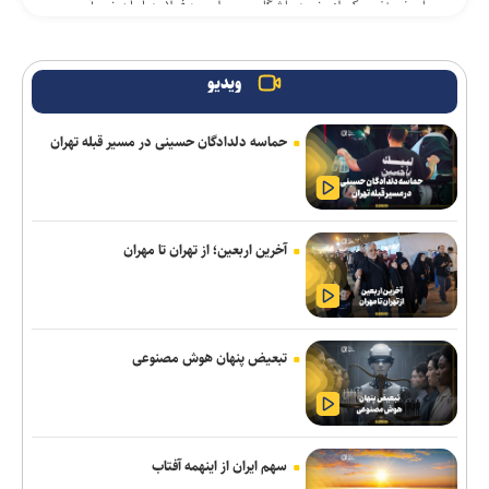
پاسخ منفی یک لزیونر به باشگاه پرسپولیس؛ فعلا به ایران نمی‌آیم
استعلام استقلال از فیفا در مورد جذب بازیکن آزاد و پنجره تیم بانوان
ویدیو
واگذاری امتیاز شناورسازی قشم به سازمان منطقه آزاد/ بازگشت اصولی
به مدیریت فوتبال
حماسه دلدادگان حسینی در مسیر قبله تهران
پیاتزا به تهران رسید/ ۱۴ بازیکن دیگر اضافه شدند
ضرورت نفوذ فناوری دانشگاهی در زنجیره ارزش و عبور از کشاورزی
سنتی/ ۸۵ درصد اراضی کشاورزی ایران خُرد اداره می‌شود
آخرین اربعین؛ از تهران تا مهران
خرید جدید خیبر سر از ذوب‌آهن درآورد
حاج‌علی‌اکبری: تحرکات سازمان‌یافته‌ای برای ترویج برهنگی انجام
تبعیض پنهان هوش مصنوعی
می‌شود
وال‌استریت ژورنال: ترامپ دستور تحقیق درباره افشای اطلاعات ذخایر
تسلیحاتی آمریکا را صادر کرد
سهم ایران از اینهمه آفتاب
نظرسنجی رویترز: آمریکایی‌ها نگران پیامد‌های جنگ با ایران و افزایش