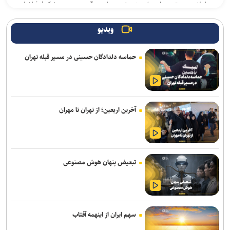
اعلام جدیدترین طرح‌های پژوهشی دوران جنگ در حوزه پزشکی/ فراخوان
جذب طرح‌های تحقیقاتی آغاز شد
ویدیو
بازنگری کامل رشته‌های عمران، صنایع و برق در دانشگاه علم و صنعت/
رشته‌های جدید جایگزین رشته‌های کم‌متقاضی می‌شوند
حماسه دلدادگان حسینی در مسیر قبله تهران
جهاد دانشگاهی برای پاسخ به نیاز‌های کشور نیازمند تحول بنیادین است
بیانیه بسیج اساتید جهاددانشگاهی به مناسبت سالروز تأسیس
جهاددانشگاهی
آخرین اربعین؛ از تهران تا مهران
نتایج آزمون‌های سمپاد و نمونه دولتی پایه هفتم اعلام شد
معیارهای علمی و تأثیرگذاری اجتماعی، مبنای انتخاب سرآمدان/ حمایت
مادی و معنوی، لازمه تداوم سرآمدی
تبعیض پنهان هوش مصنوعی
ارائه طرح کاهش مصرف انرژی ساختمان‌های مسکونی با ترکیب آتریوم و
انرژی خورشیدی
سهم ایران از اینهمه آفتاب
زمان نام‌نویسی آزمون کارشناسی ارشد علوم پزشکی فردا آغاز خواهد شد