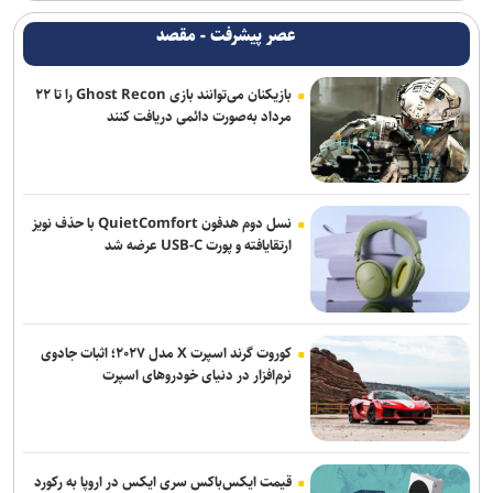
پیام معاون علوم تربیتی و مهارتی دانشگاه آزاد اسلامی به مناسبت روز
عصر پیشرفت - مقصد
خبرنگار
بازیکنان می‌توانند بازی Ghost Recon را تا ۲۲
خبرنگاران در خط مقدم روایت حقیقت و صیانت از هویت و عزت ملی قرار
مرداد به‌صورت دائمی دریافت کنند
دارند
پیدا شدن شواهد علمی از بمباران لامرد با فسفر/ نتایج در نشریات
بین‌المللی منتشر می‌شود
نسل دوم هدفون QuietComfort با حذف نویز
نسخه بازگشت ایران به صدر تولید علم؛ تکیه بر نیروی انسانی و حمایت از
ارتقایافته و پورت USB-C عرضه شد
پژوهش
خبرنگاران، روایتگران حقیقت و همراهان توسعه آموزش و سلامت در
روزهای دشوار هستند
کوروت گرند اسپرت X مدل ۲۰۲۷؛ اثبات جادوی
نرم‌افزار در دنیای خودروهای اسپرت
قیمت ایکس‌باکس سری ایکس در اروپا به رکورد