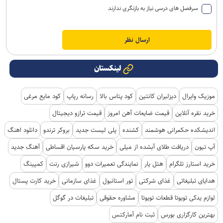
سرفصل های درسی نیاز به بازنگری ندارند
لینکستان
موزیک وایرال
دیزلیران کانتین
کود پتاس بالا
رسانه رپاپ
کود مایع مرغی
خرید نقره آنلاین
قیمت ضایعات آهن امروز
قیمت ترازو دیجیتال
اندیشکده حکمرانی هوشمند
کشنده
پلی لیست جدید
بروکر ترندو
دانلود اهنگ
آپ تیون
دریافت طلای آبشده از میلی
خرید سکه پارسیان اقساطی
آهنگ جدید
خرید استارز تلگرام
هتل یار
نمایندگی تعمیرات دوو
شیرازی رنت
کمپینگ
هدایای تبلیغاتی
غذای شرکتی
تور استانبول
غذای سازمانی
خرید کارت پستال
لوازم یدکی تویوتا قطعات تویوتا
مشاوره حقوقی
تبلیغات در گوگل
بهترین کارگزاری بورس
ثبت نام آمارکتس