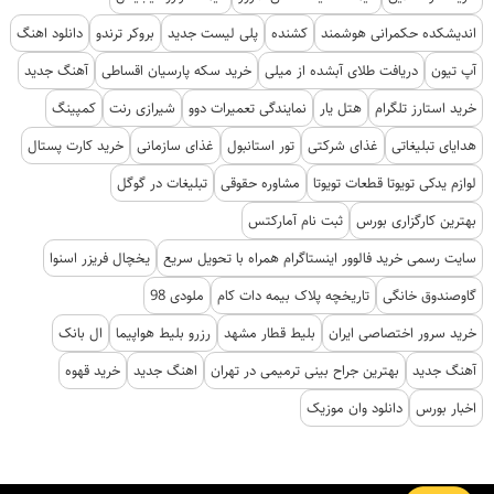
اندیشکده حکمرانی هوشمند
کشنده
پلی لیست جدید
بروکر ترندو
دانلود اهنگ
آپ تیون
دریافت طلای آبشده از میلی
خرید سکه پارسیان اقساطی
آهنگ جدید
خرید استارز تلگرام
هتل یار
نمایندگی تعمیرات دوو
شیرازی رنت
کمپینگ
هدایای تبلیغاتی
غذای شرکتی
تور استانبول
غذای سازمانی
خرید کارت پستال
لوازم یدکی تویوتا قطعات تویوتا
مشاوره حقوقی
تبلیغات در گوگل
بهترین کارگزاری بورس
ثبت نام آمارکتس
سایت رسمی خرید فالوور اینستاگرام همراه با تحویل سریع
یخچال فریزر اسنوا
گاوصندوق خانگی
تاریخچه پلاک بیمه دات کام
ملودی 98
خرید سرور اختصاصی ایران
بلیط قطار مشهد
رزرو بلیط هواپیما
ال بانک
آهنگ جدید
بهترین جراح بینی ترمیمی در تهران
اهنگ جدید
خرید قهوه
اخبار بورس
دانلود وان موزیک