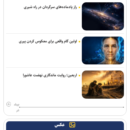
گام بلند جهاددانشگاهی برای رفع ناترازی انرژی با بومی‌سازی اینورترهای
توان‌بالا/ بازتعریف مشاغل؛ راهکار موثر برای خروج از بن‌بست اشتغال+
راز پادماده‌های سرگردان در راه شیری
فیلم
هوش مصنوعی می‌تواند به ایجاد واکسن‌های سرطان شخصی‌سازی‌شده‌تر
کمک کند
اولین گام واقعی برای معکوس کردن پیری
بررسی آسیب‌پذیری هزار شهر ایران در برابر آلودگی هوا
پایان‌نامه‌ها و رساله‌ها در مسیر «هوش مصنوعی قرآنی» هدفمند می‌شوند/
باید مراقب خطاهای هوش مصنوعی در تولید محتوای قرآنی باشیم
اربعین؛ روایت ماندگاری نهضت عاشورا
معاون تحقیقات وزارت بهداشت: اینترنت دانشگاه‌ها در شرایط مشابه
جنگ قطع نمی‌شود/ بازنگری در مدیریت کادر درمان پس از جنگ ۴۰ روزه
هوش مصنوعی در خدمت پژوهش‌های قرآنی/ نخستین نشست کارگروه
تخصصی برگزار شد
بیش
تر
اطلاعیه درخواست‌های مهمانی و انتقال در دانشگاه تهران برای سال
تحصیلی جدید
عکس