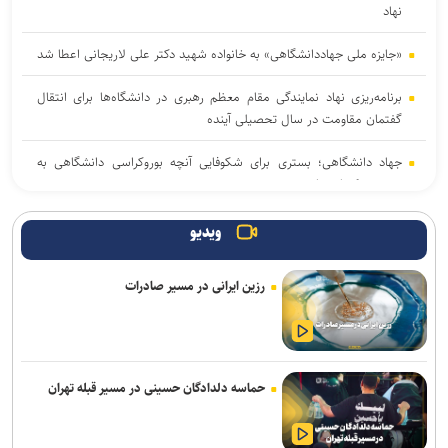
نهاد
«جایزه ملی جهاددانشگاهی» به خانواده شهید دکتر علی لاریجانی اعطا شد
برنامه‌ریزی نهاد نمایندگی مقام معظم رهبری در دانشگاه‌ها برای انتقال
گفتمان مقاومت در سال تحصیلی آینده
جهاد دانشگاهی؛ بستری برای شکوفایی آنچه بوروکراسی دانشگاهی به
بن‌بست کشانده است
جهاد علمی باید به مأموریت اصلی جامعه دانشگاهی برای تحقق «ایران
ویدیو
قوی» تبدیل شود
رزین ایرانی در مسیر صادرات
نتایج نهایی آزمون دکتری سال ۱۴۰۵ اواخر مرداد ماه اعلام می‌شود
نسخه بازگشت ایران به صدر تولید علم؛ تکیه بر نیروی انسانی و حمایت از
پژوهش
حماسه دلدادگان حسینی در مسیر قبله تهران
خبرنگاران، روایتگران حقیقت و همراهان توسعه آموزش و سلامت در
روزهای دشوار هستند