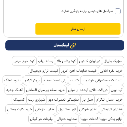
سرفصل های درسی نیاز به بازنگری ندارند
لینکستان
موزیک وایرال
دیزلیران کانتین
کود پتاس بالا
رسانه رپاپ
کود مایع مرغی
خرید نقره آنلاین
قیمت ضایعات آهن امروز
قیمت ترازو دیجیتال
اندیشکده حکمرانی هوشمند
کشنده
پلی لیست جدید
بروکر ترندو
دانلود اهنگ
آپ تیون
دریافت طلای آبشده از میلی
خرید سکه پارسیان اقساطی
آهنگ جدید
خرید استارز تلگرام
هتل یار
نمایندگی تعمیرات دوو
شیرازی رنت
کمپینگ
هدایای تبلیغاتی
غذای شرکتی
تور استانبول
غذای سازمانی
خرید کارت پستال
لوازم یدکی تویوتا قطعات تویوتا
مشاوره حقوقی
تبلیغات در گوگل