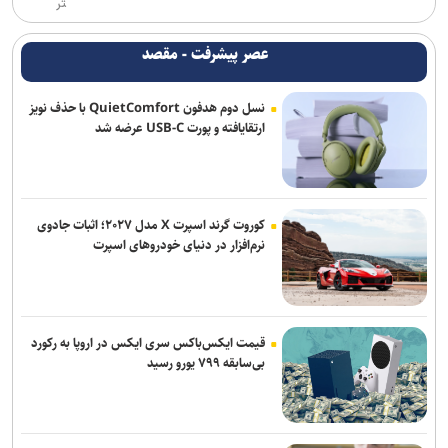
تر
خبرنگاری رسالتی اخلاقی در مسیر کشف حقیقت و ارتقای سرمایه اجتماعی
است
عصر پیشرفت - مقصد
خبرنگار؛ روایتگر امروز، دیده‌بان فردا
نسل دوم هدفون QuietComfort با حذف نویز
ارتقایافته و پورت USB-C عرضه شد
کوروت گرند اسپرت X مدل ۲۰۲۷؛ اثبات جادوی
نرم‌افزار در دنیای خودروهای اسپرت
قیمت ایکس‌باکس سری ایکس در اروپا به رکورد
بی‌سابقه ۷۹۹ یورو رسید