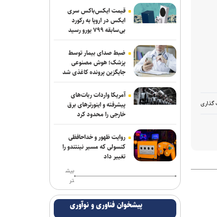
پرسپولیس؛ تشکیل سه مدیریت مستقل
قیمت ایکس‌باکس سری
ایکس در اروپا به رکورد
آراسته به نساجی پیوست
بی‌سابقه ۷۹۹ یورو رسید
اعلام شماره پیراهن بازیکنان پرسپولیس
ضبط صدای بیمار توسط
برای لیگ بیست‌وششم
پزشک؛ هوش مصنوعی
جایگزین پرونده کاغذی شد
مسابقات دوومیدانی بلاروس| کسب ۶
مدال توسط ملی‌پوشان ایران
آمریکا واردات ربات‌های
 گذاری
پیشرفته و اینورترهای برق
عیسی‌لو به چادرملو اردکان پیوست
خارجی را محدود کرد
تکواندو هانمادانگ ۲۰۲۶| پایان کار
روایت ظهور و خداحافظی
نمایندگان ایران با کسب ۲۶ مدال
کنسولی که مسیر نینتندو را
تغییر داد
رسمی؛ عالیشاه به گل‌گهر پیوست
بیش
تر
ربیعی سرمربی شاهین بندرعامری شد
پیشخوان فناوری و نوآوری
اعلام اسامی نامزدهای تایید صلاحیت شده