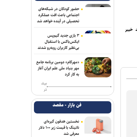
ریاست فدراسیون بدنسازی و پرورش اندام/
حضور عضو هیات مدیره پرسپولیس
حضور کودکان در شبکه‌های
اجتماعی باعث افت عملکرد
کلباسی به چادرملو پیوست
تحصیلی در آینده خواهد شد
 خیبر
عالیشاه در یک قدمی گل‌گهر
۳ بازی جدید گیم‌پس
ایکس‌باکس با استقبال
باقری قراردادش را با پیکان تمدید کرد
بی‌نظیر کاربران روبه‌رو شدند
روزنامه‌های ورزشی چهارشنبه ۱۴ مرداد
«مهرکام» دومین برنامه جامع
۱۴۰۵
مهر بنیاد ملی علم ایران آغاز
به کار کرد
روزنامه های ورزشی پنجشنبه ۱۵ مرداد
بیش
۱۴۰۵
تر
برزگر: همای سعادت روی دوش تارتار
فن بازار - مقصد
نشسته است/ عیار واقعی پرسپولیس از
هفته پنجم به بعد مشخص می‌شود
نخستین هدفون گیره‌ای
خانلرخانی: پاداش تکواندوکاران با تلاشی
ناتینگ با قیمت زیر ۱۰۰ دلار
می‌کنند همخوانی ندارد/ سلیمی: کار اصلی
معرفی شد