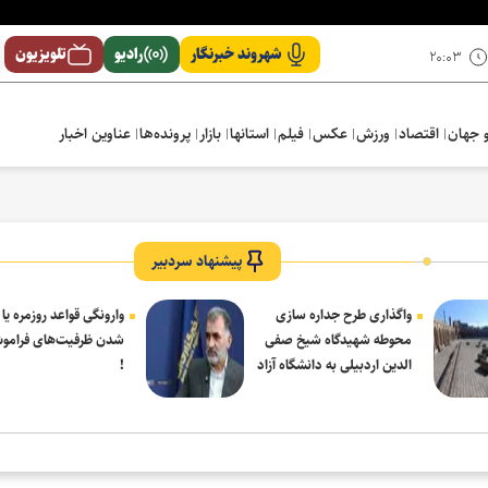
شهروند خبرنگار
رادیو
تلویزیون
۲۰:۰۳
 جهان
اقتصاد
ورزش
عکس
فیلم
استانها
بازار
پرونده‌ها
عناوین اخبار
پیشنهاد سردبیر
واگذاری طرح جداره سازی
وارونگی قواعد روزمره یا
محوطه شهیدگاه شیخ صفی
شدن ظرفیت‌های فرامو
الدین اردبیلی به دانشگاه آزاد
!
مشکین شهر