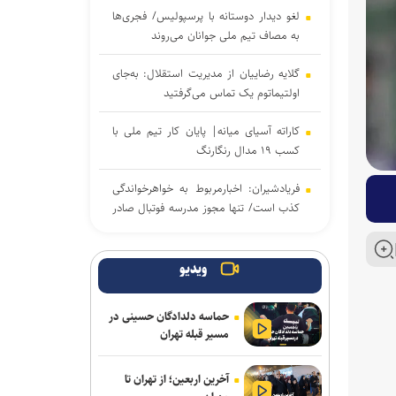
لغو دیدار دوستانه با پرسپولیس/ فجری‌ها
به مصاف تیم ملی جوانان می‌روند
گلایه رضاییان از مدیریت استقلال: به‌جای
اولتیماتوم یک تماس می‌گرفتید
کاراته آسیای میانه| پایان کار تیم ملی با
کسب ۱۹ مدال رنگارنگ
فریادشیران: اخبارمربوط به خواهرخواندگی
کذب است/ تنها مجوز مدرسه فوتبال صادر
کرده‌ایم
بخشی: فرجی مدالی با ارزش‌تر از مسابقات
ویدیو
جهانی گرفت/ او می‌تواند در بازی‌های
آسیایی و المپیک بدرخشد
حماسه دلدادگان حسینی در
مسیر قبله تهران
انتصاب دبیر جدید فدراسیون کشتی
آخرین اربعین؛ از تهران تا
تقوی: دیر شروع کردیم و مجبوریم تیم را